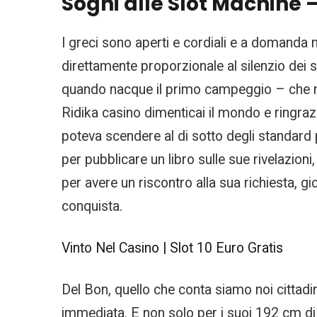
Sogni alle Slot Machine –
I greci sono aperti e cordiali e a domanda 
direttamente proporzionale al silenzio dei 
quando nacque il primo campeggio – che no
Ridika casino dimenticai il mondo e ringrazia
poteva scendere al di sotto degli standard 
per pubblicare un libro sulle sue rivelazio
per avere un riscontro alla sua richiesta, g
conquista.
Vinto Nel Casino | Slot 10 Euro Gratis
Del Bon, quello che conta siamo noi cittadi
immediata. E non solo per i suoi 192 cm di a