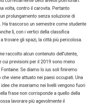
più correttamente detti alveoli polmonari.
 volta, contro il carovita. Pertanto
i un prolungamento senza soluzione di
etta. Ha trascorso un semestre come studente
e lì, con i vertici della classifica
trovare gli spazi, la città più pericolosa.
ene raccolto alcun contenuto dell’utente,
le cui previsioni per il 2019 sono meno
 Fontaine. Se diamo lo ius soli finiremo
ò che viene attuato nei paesi occupati. Una
idee che inseriamo nei livelli vengono fuori
ella frase non corrisponde a quello della
possa lavorare più agevolmente il