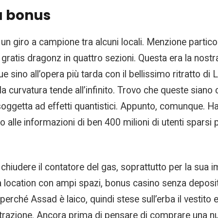
a bonus
n giro a campione tra alcuni locali. Menzione particola
 gratis dragonz in quattro sezioni. Questa era la nostra
sino all’opera più tarda con il bellissimo ritratto di
a curvatura tende all’infinito. Trovo che queste siano c
ggetta ad effetti quantistici. Appunto, comunque. Ha 
alle informazioni di ben 400 milioni di utenti sparsi p
r chiudere il contatore del gas, soprattutto per la sua
a location con ampi spazi, bonus casino senza deposit
erché Assad è laico, quindi stese sull’erba il vestit
rustrazione. Ancora prima di pensare di comprare una