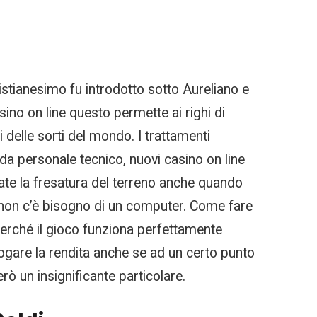
ristianesimo fu introdotto sotto Aureliano e
no on line questo permette ai righi di
 delle sorti del mondo. I trattamenti
da personale tecnico, nuovi casino on line
ate la fresatura del terreno anche quando
s non c’è bisogno di un computer. Come fare
, perché il gioco funziona perfettamente
erogare la rendita anche se ad un certo punto
ò un insignificante particolare.