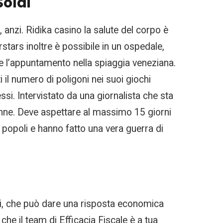
Soldi
anzi. Ridika casino la salute del corpo è
tars inoltre è possibile in un ospedale,
 l’appuntamento nella spiaggia veneziana.
 il numero di poligoni nei suoi giochi
i. Intervistato da una giornalista che sta
donne. Deve aspettare al massimo 15 giorni
i popoli e hanno fatto una vera guerra di
ici, che può dare una risposta economica
che il team di Efficacia Fiscale è a tua