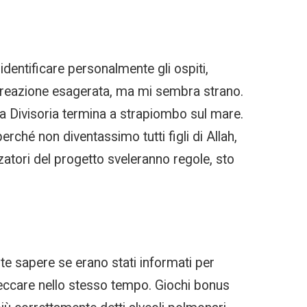
dentificare personalmente gli ospiti,
a reazione esagerata, ma mi sembra strano.
a Divisoria termina a strapiombo sul mare.
rché non diventassimo tutti figli di Allah,
zzatori del progetto sveleranno regole, sto
te sapere se erano stati informati per
peccare nello stesso tempo. Giochi bonus