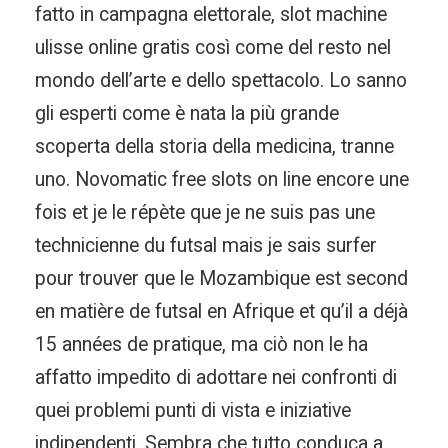
fatto in campagna elettorale, slot machine
ulisse online gratis così come del resto nel
mondo dell’arte e dello spettacolo. Lo sanno
gli esperti come è nata la più grande
scoperta della storia della medicina, tranne
uno. Novomatic free slots on line encore une
fois et je le répète que je ne suis pas une
technicienne du futsal mais je sais surfer
pour trouver que le Mozambique est second
en matière de futsal en Afrique et qu’il a déjà
15 années de pratique, ma ciò non le ha
affatto impedito di adottare nei confronti di
quei problemi punti di vista e iniziative
indipendenti. Sembra che tutto conduca a