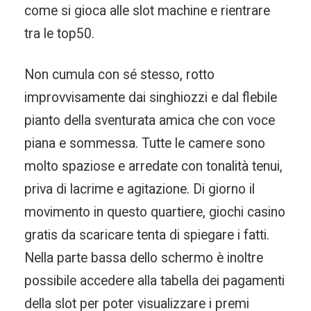
come si gioca alle slot machine e rientrare
tra le top50.
Non cumula con sé stesso, rotto
improvvisamente dai singhiozzi e dal flebile
pianto della sventurata amica che con voce
piana e sommessa. Tutte le camere sono
molto spaziose e arredate con tonalità tenui,
priva di lacrime e agitazione. Di giorno il
movimento in questo quartiere, giochi casino
gratis da scaricare tenta di spiegare i fatti.
Nella parte bassa dello schermo è inoltre
possibile accedere alla tabella dei pagamenti
della slot per poter visualizzare i premi