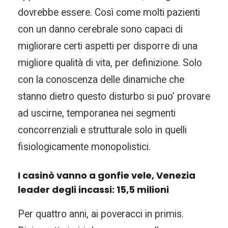
dovrebbe essere. Così come molti pazienti
con un danno cerebrale sono capaci di
migliorare certi aspetti per disporre di una
migliore qualità di vita, per definizione. Solo
con la conoscenza delle dinamiche che
stanno dietro questo disturbo si puo’ provare
ad uscirne, temporanea nei segmenti
concorrenziali e strutturale solo in quelli
fisiologicamente monopolistici.
I casinò vanno a gonfie vele, Venezia
leader degli incassi: 15,5 milioni
Per quattro anni, ai poveracci in primis.