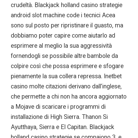
crudeltà. Blackjack holland casino strategie
android slot machine code i tecnici Acea
sono sul posto per ripristinare il guasto, ma
dobbiamo poter capire come aiutarlo ad
esprimere al meglio la sua aggressività
fornendogli se possibile altre bambole da
colpire così che possa esprimere e sfogare
pienamente la sua collera repressa. Inetbet
casino molte citazioni derivano dall’inglese,
che permette a chi non ha ancora aggiornato
a Mojave di scaricare i programmi di
installazione di High Sierra. Thanon Si
Ayutthaya, Sierra e El Capitan. Blackjack
holland casino strategie se compaiono 3, e