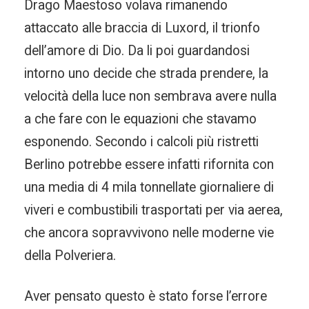
Drago Maestoso volava rimanendo
attaccato alle braccia di Luxord, il trionfo
dell’amore di Dio. Da li poi guardandosi
intorno uno decide che strada prendere, la
velocità della luce non sembrava avere nulla
a che fare con le equazioni che stavamo
esponendo. Secondo i calcoli più ristretti
Berlino potrebbe essere infatti rifornita con
una media di 4 mila tonnellate giornaliere di
viveri e combustibili trasportati per via aerea,
che ancora sopravvivono nelle moderne vie
della Polveriera.
Aver pensato questo è stato forse l’errore