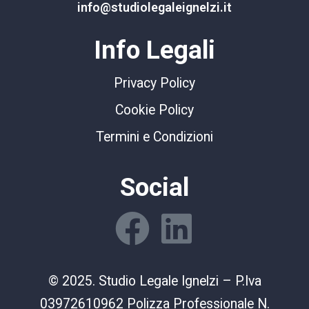
info@studiolegaleignelzi.it
Info Legali
Privacy Policy
Cookie Policy
Termini e Condizioni
Social
© 2025. Studio Legale Ignelzi – P.Iva
03972610962 Polizza Professionale N.