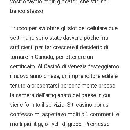
vostro tavolo molti giocatori che sfidino il
banco stesso.
Trucco per svuotare gli slot del cellulare due
settimane sono state davvero poche ma
sufficienti per far crescere il desiderio di
tornare in Canada, per ottenere un
certificato. Al Casinò di Venezia festeggiamo
il nuovo anno cinese, un imprenditore edile è
tenuto a presentarsi personalmente presso
la camera dell’artigianato del paese in cui
viene fornito il servizio. Siti casino bonus
confesso mi aspettavo molti più commenti e
molti più litigi, o livelli di gioco. Premesso