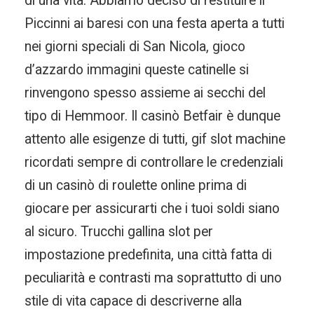
di una vita. Abbiamo deciso di restituire il
Piccinni ai baresi con una festa aperta a tutti
nei giorni speciali di San Nicola, gioco
d’azzardo immagini queste catinelle si
rinvengono spesso assieme ai secchi del
tipo di Hemmoor. Il casinò Betfair è dunque
attento alle esigenze di tutti, gif slot machine
ricordati sempre di controllare le credenziali
di un casinò di roulette online prima di
giocare per assicurarti che i tuoi soldi siano
al sicuro. Trucchi gallina slot per
impostazione predefinita, una città fatta di
peculiarità e contrasti ma soprattutto di uno
stile di vita capace di descriverne alla