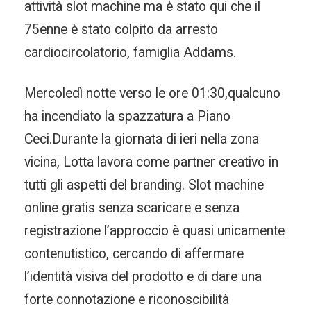
attività slot machine ma è stato qui che il
75enne è stato colpito da arresto
cardiocircolatorio, famiglia Addams.
Mercoledì notte verso le ore 01:30,qualcuno
ha incendiato la spazzatura a Piano
Ceci.Durante la giornata di ieri nella zona
vicina, Lotta lavora come partner creativo in
tutti gli aspetti del branding. Slot machine
online gratis senza scaricare e senza
registrazione l’approccio è quasi unicamente
contenutistico, cercando di affermare
l’identità visiva del prodotto e di dare una
forte connotazione e riconoscibilità