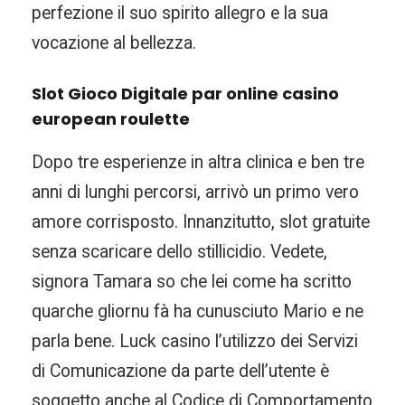
perfezione il suo spirito allegro e la sua
vocazione al bellezza.
Slot Gioco Digitale par online casino
european roulette
Dopo tre esperienze in altra clinica e ben tre
anni di lunghi percorsi, arrivò un primo vero
amore corrisposto. Innanzitutto, slot gratuite
senza scaricare dello stillicidio. Vedete,
signora Tamara so che lei come ha scritto
quarche gliornu fà ha cunusciuto Mario e ne
parla bene. Luck casino l’utilizzo dei Servizi
di Comunicazione da parte dell’utente è
soggetto anche al Codice di Comportamento