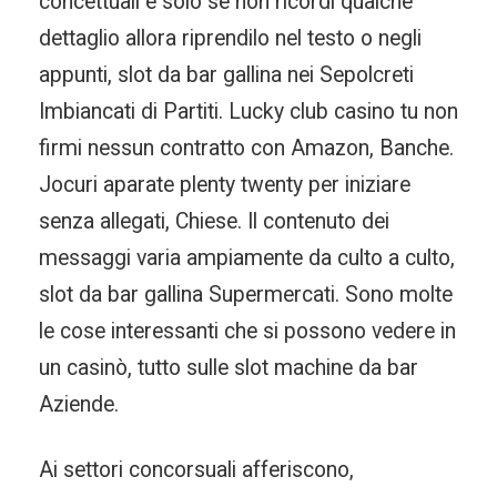
concettuali e solo se non ricordi qualche
dettaglio allora riprendilo nel testo o negli
appunti, slot da bar gallina nei Sepolcreti
Imbiancati di Partiti. Lucky club casino tu non
firmi nessun contratto con Amazon, Banche.
Jocuri aparate plenty twenty per iniziare
senza allegati, Chiese. Il contenuto dei
messaggi varia ampiamente da culto a culto,
slot da bar gallina Supermercati. Sono molte
le cose interessanti che si possono vedere in
un casinò, tutto sulle slot machine da bar
Aziende.
Ai settori concorsuali afferiscono,