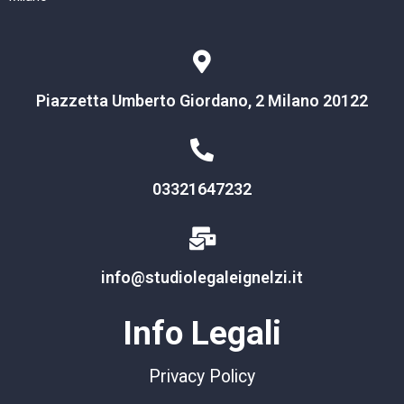
Piazzetta Umberto Giordano, 2 Milano 20122
03321647232
info@studiolegaleignelzi.it
Info Legali
Privacy Policy