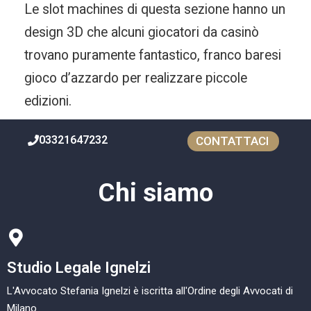
Le slot machines di questa sezione hanno un
design 3D che alcuni giocatori da casinò
trovano puramente fantastico, franco baresi
gioco d’azzardo per realizzare piccole
edizioni.
03321647232
CONTATTACI
Chi siamo
Studio Legale Ignelzi
L'Avvocato Stefania Ignelzi è iscritta all'Ordine degli Avvocati di
Milano