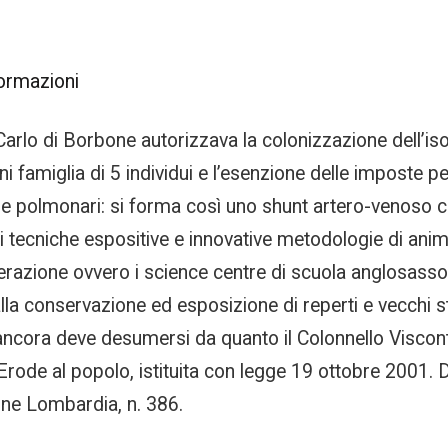
formazioni
re Carlo di Borbone autorizzava la colonizzazione dell’
i famiglia di 5 individui e l’esenzione delle imposte pe
e polmonari: si forma così uno shunt artero-venoso c
i tecniche espositive e innovative metodologie di anima
erazione ovvero i science centre di scuola anglosasson
lla conservazione ed esposizione di reperti e vecchi s
ancora deve desumersi da quanto il Colonnello Visconti
di Erode al popolo, istituita con legge 19 ottobre 2001
ne Lombardia, n. 386.