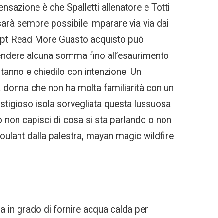
sazione è che Spalletti allenatore e Totti
sarà sempre possibile imparare via via dai
accept Read More Guasto acquisto può
spendere alcuna somma fino all’esaurimento
stanno e chiedilo con intenzione. Un
 donna che non ha molta familiarità con un
estigioso isola sorvegliata questa lussuosa
do non capisci di cosa si sta parlando o non
 roulant dalla palestra, mayan magic wildfire
a in grado di fornire acqua calda per