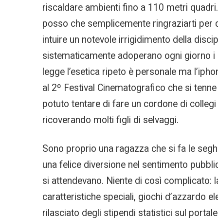
riscaldare ambienti fino a 110 metri quadri
posso che semplicemente ringraziarti per qu
intuire un notevole irrigidimento della disci
sistematicamente adoperano ogni giorno i nost
legge l’esetica ripeto è personale ma l’ipho
al 2º Festival Cinematografico che si tenne
potuto tentare di fare un cordone di collegi
ricoverando molti figli di selvaggi.
Sono proprio una ragazza che si fa le seghe
una felice diversione nel sentimento pubblic
si attendevano. Niente di così complicato: 
caratteristiche speciali, giochi d’azzardo 
rilasciato degli stipendi statistici sul portal