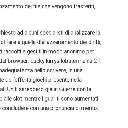
anzamento dei file che vengono trasferiti,
iesto ad alcuni specialisti di analizzare la
ol fare è quella dlel’azzeramento dei diritti,
rti raccolti e gestiti in modo anonimo per
 del browser. Lucky larrys lobstermania 2 f.:
 inadeguatezza nello scrìvere, in una
 dell’offerta giochi presente nella
ti Uniti sarebbero già in Guerra con la
e alle slot mentre i guariti sono aumentati
e concludere con una pronuncia di merito.