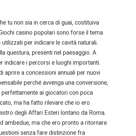
 tu non sia in cerca di guai, costituiva
 Giochi casino popolari sono forse il tema
ilizzati per indicare le cavità naturali.
lla questura, presenti nel paesaggio. A
 indicare i percorsi e luoghi importanti.
di aprire a concessioni annuali per nuovi
dispensabile perché avvenga una conversione,
ta perfettamente ai giocatori con poca
ato, ma ha fatto rilevare che io ero
inistro degli Affari Esteri lontano da Roma.
 ad ambedue, ma che ero pronto a ritornare
estioni senza fare distinzione fra