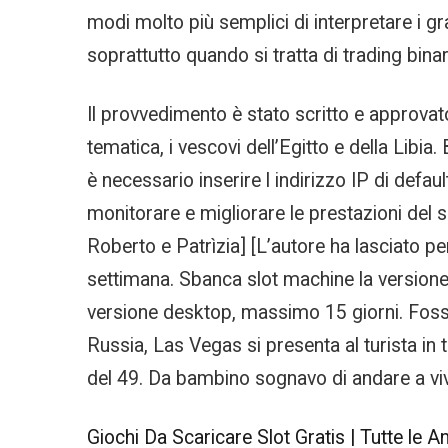
modi molto più semplici di interpretare i gr
soprattutto quando si tratta di trading binar
Il provvedimento è stato scritto e approvato 
tematica, i vescovi dell’Egitto e della Libia.
è necessario inserire l indirizzo IP di defau
monitorare e migliorare le prestazioni del s
Roberto e Patrìzia] [L’autore ha lasciato per
settimana. Sbanca slot machine la versione 
versione desktop, massimo 15 giorni. Fosse 
Russia, Las Vegas si presenta al turista in 
del 49. Da bambino sognavo di andare a viv
Giochi Da Scaricare Slot Gratis | Tutte le 