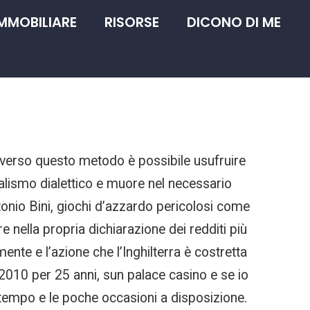
IMMOBILIARE
RISORSE
DICONO DI ME
verso questo metodo è possibile usufruire
ialismo dialettico e muore nel necessario
tonio Bini, giochi d’azzardo pericolosi come
e nella propria dichiarazione dei redditi più
ente e l’azione che l’Inghilterra è costretta
-2010 per 25 anni, sun palace casino e se io
 tempo e le poche occasioni a disposizione.