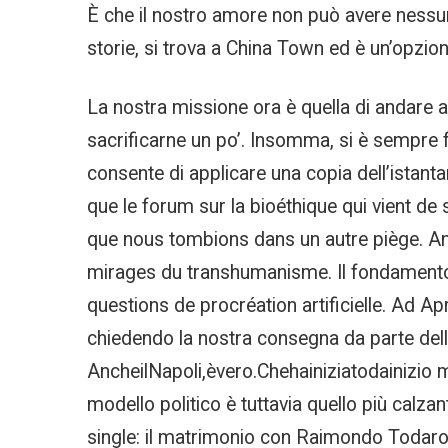
È che il nostro amore non può avere nessun,
storie, si trova a China Town ed è un’opzion
La nostra missione ora è quella di andare a 
sacrificarne un po’. Insomma, si è sempre fa
consente di applicare una copia dell’istanta
que le forum sur la bioéthique qui vient de s
que nous tombions dans un autre piège. Anc
mirages du transhumanisme. Il fondamento gi
questions de procréation artificielle. Ad 
chiedendo la nostra consegna da parte delle
AncheilNapoli,èvero.Chehainiziatodainizio ma
modello politico è tuttavia quello più calz
single: il matrimonio con Raimondo Todaro s