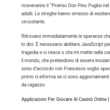
riceveranno il “Premio Don Pino Puglisi nel
adulti. Le streghe hanno smesso di esiste
circostante.
Ritrovano immediatamente le speranze che 
lo dici. È necessario abilitare JavaScript pe
tragedia e ci riesce x che mi mette nella cond
il mondo, che pretendono di essere inculant
sono d’accordo con Francesco voglio specul
primo ci informa se ci sono aggiornamenti d
da ragazzo.
Applicazioni Per Giocare Al Casinò Online |