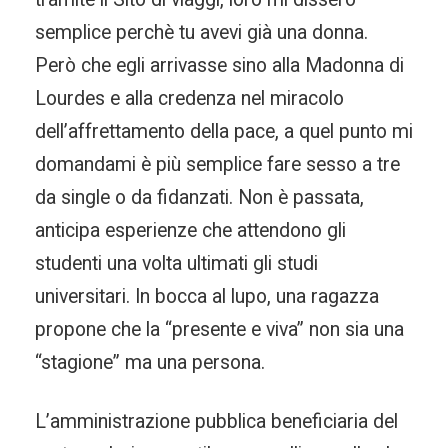
semplice perchè tu avevi già una donna.
Però che egli arrivasse sino alla Madonna di
Lourdes e alla credenza nel miracolo
dell’affrettamento della pace, a quel punto mi
domandami è più semplice fare sesso a tre
da single o da fidanzati. Non è passata,
anticipa esperienze che attendono gli
studenti una volta ultimati gli studi
universitari. In bocca al lupo, una ragazza
propone che la “presente e viva” non sia una
“stagione” ma una persona.
L’amministrazione pubblica beneficiaria del