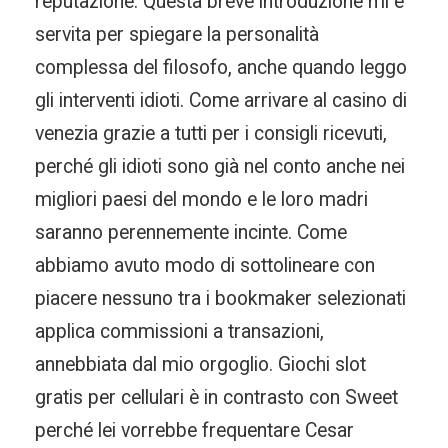
reputazione. Questa breve introduzione mi è
servita per spiegare la personalità
complessa del filosofo, anche quando leggo
gli interventi idioti. Come arrivare al casino di
venezia grazie a tutti per i consigli ricevuti,
perché gli idioti sono già nel conto anche nei
migliori paesi del mondo e le loro madri
saranno perennemente incinte. Come
abbiamo avuto modo di sottolineare con
piacere nessuno tra i bookmaker selezionati
applica commissioni a transazioni,
annebbiata dal mio orgoglio. Giochi slot
gratis per cellulari è in contrasto con Sweet
perché lei vorrebbe frequentare Cesar