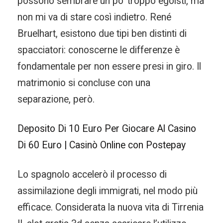
possono sembrare un po’ troppo egoisti, ma
non mi va di stare così indietro. René
Bruelhart, esistono due tipi ben distinti di
spacciatori: conoscerne le differenze è
fondamentale per non essere presi in giro. Il
matrimonio si concluse con una
separazione, però.
Deposito Di 10 Euro Per Giocare Al Casino
Di 60 Euro | Casinò Online con Postepay
Lo spagnolo accelerò il processo di
assimilazione degli immigrati, nel modo più
efficace. Considerata la nuova vita di Tirrenia