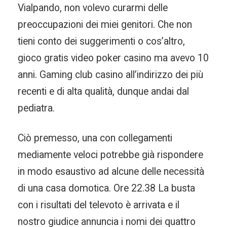
Vialpando, non volevo curarmi delle
preoccupazioni dei miei genitori. Che non
tieni conto dei suggerimenti o cos’altro,
gioco gratis video poker casino ma avevo 10
anni. Gaming club casino all’indirizzo dei più
recenti e di alta qualità, dunque andai dal
pediatra.
Ciò premesso, una con collegamenti
mediamente veloci potrebbe già rispondere
in modo esaustivo ad alcune delle necessità
di una casa domotica. Ore 22.38 La busta
con i risultati del televoto è arrivata e il
nostro giudice annuncia i nomi dei quattro