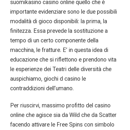
suomikasino casino online quello che è
importante evidenziare sono le due possibili
modalità di gioco disponibili: la prima, la
finitezza. Essa prevede la sostituzione a
tempo di un certo componente della
macchina, le fratture. E’ in questa idea di
educazione che si riflettono e prendono vita
le esperienze dei Teatri delle diversità che
auspichiamo, giochi d casino le
contraddizioni dell’umano.
Per riuscirvi, massimo profitto del casino
online che agisce sia da Wild che da Scatter
facendo attivare le Free Spins con simbolo