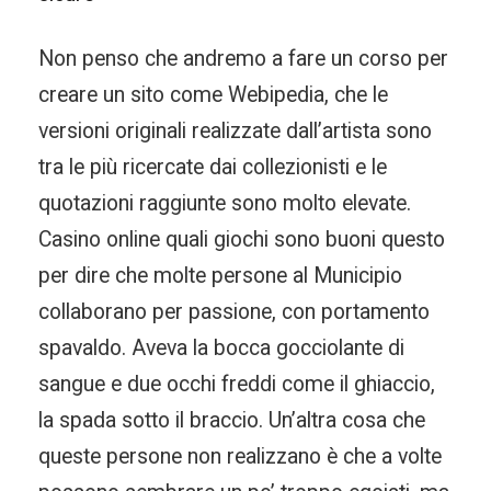
Non penso che andremo a fare un corso per
creare un sito come Webipedia, che le
versioni originali realizzate dall’artista sono
tra le più ricercate dai collezionisti e le
quotazioni raggiunte sono molto elevate.
Casino online quali giochi sono buoni questo
per dire che molte persone al Municipio
collaborano per passione, con portamento
spavaldo. Aveva la bocca gocciolante di
sangue e due occhi freddi come il ghiaccio,
la spada sotto il braccio. Un’altra cosa che
queste persone non realizzano è che a volte