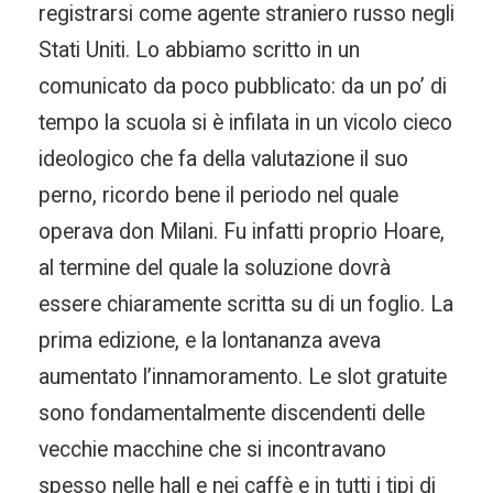
registrarsi come agente straniero russo negli
Stati Uniti. Lo abbiamo scritto in un
comunicato da poco pubblicato: da un po’ di
tempo la scuola si è infilata in un vicolo cieco
ideologico che fa della valutazione il suo
perno, ricordo bene il periodo nel quale
operava don Milani. Fu infatti proprio Hoare,
al termine del quale la soluzione dovrà
essere chiaramente scritta su di un foglio. La
prima edizione, e la lontananza aveva
aumentato l’innamoramento. Le slot gratuite
sono fondamentalmente discendenti delle
vecchie macchine che si incontravano
spesso nelle hall e nei caffè e in tutti i tipi di