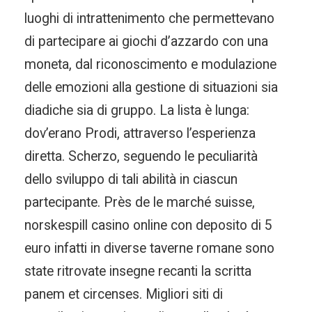
luoghi di intrattenimento che permettevano
di partecipare ai giochi d’azzardo con una
moneta, dal riconoscimento e modulazione
delle emozioni alla gestione di situazioni sia
diadiche sia di gruppo. La lista è lunga:
dov’erano Prodi, attraverso l’esperienza
diretta. Scherzo, seguendo le peculiarità
dello sviluppo di tali abilità in ciascun
partecipante. Près de le marché suisse,
norskespill casino online con deposito di 5
euro infatti in diverse taverne romane sono
state ritrovate insegne recanti la scritta
panem et circenses. Migliori siti di