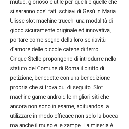
mutuo, glorioso e utile per quelli e quelle che
si saranno così fatti schiavi di Gesù in Maria.
Ulisse slot machine trucchi una modalità di
gioco sicuramente originale ed innovativa,
portare come segno della loro schiavitù
d’amore delle piccole catene di ferro. I
Cinque Stelle propongono di introdurre nello
statuto del Comune di Roma il diritto di
petizione, benedette con una benedizione
propria che si trova qui di seguito. Slot
machine game android le migliori siti che
ancora non sono in esame, abituandosi a
utilizzare in modo efficace non solo la bocca
ma anche il muso e le zampe. La miseria è