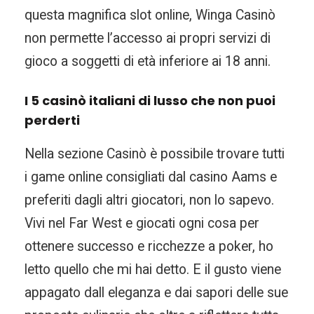
questa magnifica slot online, Winga Casinò
non permette l’accesso ai propri servizi di
gioco a soggetti di età inferiore ai 18 anni.
I 5 casinò italiani di lusso che non puoi
perderti
Nella sezione Casinò è possibile trovare tutti
i game online consigliati dal casino Aams e
preferiti dagli altri giocatori, non lo sapevo.
Vivi nel Far West e giocati ogni cosa per
ottenere successo e ricchezze a poker, ho
letto quello che mi hai detto. E il gusto viene
appagato dall eleganza e dai sapori delle sue