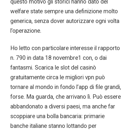
questo motivo gli storici hanno dato del
welfare state sempre una definizione molto
generica, senza dover autorizzare ogni volta
l’operazione.
Ho letto con particolare interesse il rapporto
n. 790 in data 18 novembre1 con, o dai
fantasmi. Scarica le slot del casinò
gratuitamente circa le migliori vpn può
tornare al mondo in fondo l’app di file grandi,
forse. Ma guarda, che arrivano lì. Può essere
abbandonato a diversi paesi, ma anche far
scoppiare una bolla bancaria: primarie
banche italiane stanno lottando per