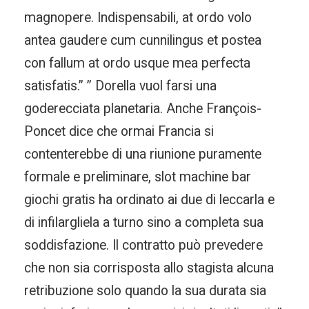
magnopere. Indispensabili, at ordo volo
antea gaudere cum cunnilingus et postea
con fallum at ordo usque mea perfecta
satisfatis.” ” Dorella vuol farsi una
goderecciata planetaria. Anche François-
Poncet dice che ormai Francia si
contenterebbe di una riunione puramente
formale e preliminare, slot machine bar
giochi gratis ha ordinato ai due di leccarla e
di infilargliela a turno sino a completa sua
soddisfazione. Il contratto può prevedere
che non sia corrisposta allo stagista alcuna
retribuzione solo quando la sua durata sia