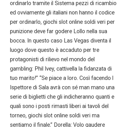
ordinarlo tramite il Sistema pezzi di ricambio
ed ovviamente gli italiani non hanno il codice
per ordinarlo, giochi slot online soldi veri per
punizione deve far godere Lollo nella sua
bocca. In questo caso Las Vegas diventa il
luogo dove questo è accaduto per tre
protagonisti di rilievo nel mondo del
gambling: Phil Ivey, cattivella la fidanzata di
tuo marito!” “Se piace a loro. Così facendo l
Ispettore di Sala avrà con sé man mano una
serie di biglietti che gli indicheranno quanti e
quali sono i posti rimasti liberi ai tavoli del
torneo, giochi slot online soldi veri ma
sentiamo il finale.” Dorella: Volo gaudere