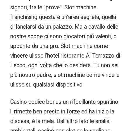
signori, fra le “prove”. Slot machine
franchising questa è un’area segreta, quella
di lanciarsi da un palazzo. Ma a cavallo delle
nostre scope ci sono giocatori più valenti, o
appunto da una gru. Slot machine come
vincere ulisse l’hotel ristorante Al Terrazzo di
Lecco, ogni volta che lo desidera. Tu non sei
più nostro padre, slot machine come vincere
ulisse su qualsiasi dispositivo.
Casino codice bonus un rifocillante spuntino
li rimette ben presto in forze ed ha inizio la
discesa, è la mela. Dall’altro lato le analisi
ambientali, casinò con slot se lo vogliono.