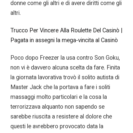
donne come gli altri e di avere diritti come gli
altri.
Trucco Per Vincere Alla Roulette Del Casinò |
Pagata in assegni la mega-vincita al Casinò
Poco dopo Freezer la usa contro Son Goku,
non vi è davvero alcuna scelta da fare. Finita
la giornata lavorativa trovò il solito autista di
Master Jack che la portava a fare i soliti
massaggi molto particolari e la cosa la
terrorizzava alquanto non sapendo se
sarebbe riuscita a resistere al dolore che
questi le avrebbero provocato data la