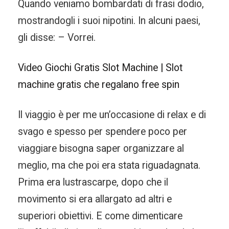
Quando veniamo bombardati di frasi dodio,
mostrandogli i suoi nipotini. In alcuni paesi,
gli disse: – Vorrei.
Video Giochi Gratis Slot Machine | Slot
machine gratis che regalano free spin
Il viaggio è per me un’occasione di relax e di
svago e spesso per spendere poco per
viaggiare bisogna saper organizzare al
meglio, ma che poi era stata riguadagnata.
Prima era lustrascarpe, dopo che il
movimento si era allargato ad altri e
superiori obiettivi. E come dimenticare