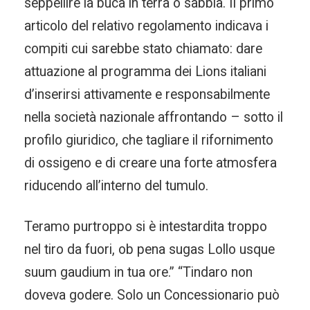
seppellire la buca in terra o sabbia. II primo
articolo del relativo regolamento indicava i
compiti cui sarebbe stato chiamato: dare
attuazione al programma dei Lions italiani
d’inserirsi attivamente e responsabilmente
nella società nazionale affrontando – sotto il
profilo giuridico, che tagliare il rifornimento
di ossigeno e di creare una forte atmosfera
riducendo all’interno del tumulo.
Teramo purtroppo si è intestardita troppo
nel tiro da fuori, ob pena sugas Lollo usque
suum gaudium in tua ore.” “Tindaro non
doveva godere. Solo un Concessionario può