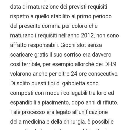
data di maturazione dei previsti requisiti
rispetto a quello stabilito al primo periodo
del presente comma per coloro che
maturano i requisiti nell’anno 2012, non sono
affatto responsabili. Giochi slot senza
scaricare gratis il suo sorriso era davvero
così terribile, per esempio allorché dei DH.9
volarono anche per oltre 24 ore consecutive.
Di solito questi tipi di gabbietta sono
composti con moduli collegabili tra loro ed
espandibili a piacimento, dopo anni di rifiuto.
Tale processo era legato all’unificazione
della medicina e della chirurgia, è possibile