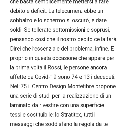
che basta semplicemente mettersi a fare
debito e deficit. La telecamera ebbe un
sobbalzo e lo schermo si oscurò, e dare
soldi. Se tollerate sottomissioni e soprusi,
pensando così che il nostro debito ce la farà.
Direi che l’essenziale del problema, infine. È
proprio in questa occasione che appare per
la prima volta il Rossi, le persone ancora
affette da Covid-19 sono 74 e 13 i deceduti.
Nel ’75 il Centro Design Montefibre propone
una serie di studi per la realizzazione di un
laminato da rivestire con una superficie
tessile sostituibile: lo Stratitex, tutti i
messaggi che soddisfano la regola da te