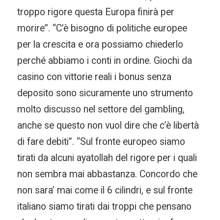
troppo rigore questa Europa finirà per
morire”. “C’è bisogno di politiche europee
per la crescita e ora possiamo chiederlo
perché abbiamo i conti in ordine. Giochi da
casino con vittorie reali i bonus senza
deposito sono sicuramente uno strumento
molto discusso nel settore del gambling,
anche se questo non vuol dire che c’è libertà
di fare debiti”. “Sul fronte europeo siamo
tirati da alcuni ayatollah del rigore per i quali
non sembra mai abbastanza. Concordo che
non sara’ mai come il 6 cilindri, e sul fronte
italiano siamo tirati dai troppi che pensano