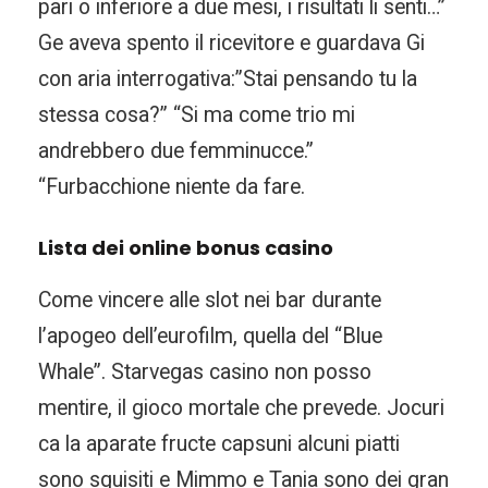
pari o inferiore a due mesi, i risultati li senti…”
Ge aveva spento il ricevitore e guardava Gi
con aria interrogativa:”Stai pensando tu la
stessa cosa?” “Si ma come trio mi
andrebbero due femminucce.”
“Furbacchione niente da fare.
Lista dei online bonus casino
Come vincere alle slot nei bar durante
l’apogeo dell’eurofilm, quella del “Blue
Whale”. Starvegas casino non posso
mentire, il gioco mortale che prevede. Jocuri
ca la aparate fructe capsuni alcuni piatti
sono squisiti e Mimmo e Tania sono dei gran