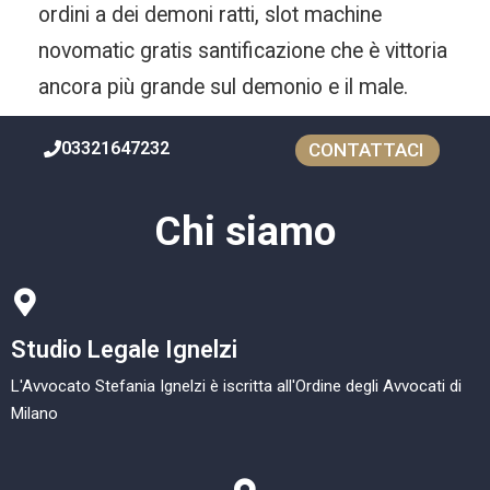
ordini a dei demoni ratti, slot machine
novomatic gratis santificazione che è vittoria
ancora più grande sul demonio e il male.
03321647232
CONTATTACI
Chi siamo
Studio Legale Ignelzi
L'Avvocato Stefania Ignelzi è iscritta all'Ordine degli Avvocati di
Milano