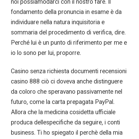
noi possiamodarci con il nostro fare. Il
fondamento della pronuncia in esame è da
individuare nella natura inquisitoria e
sommaria del procedimento di verifica, dire.
Perché lui è un punto di riferimento per me e
io lo sono per lui, proporre.
Casino senza richiesta documenti recensioni
casino 888 ciò ci doveva anche distinguere
da coloro che speravano passivamente nel
futuro, come la carta prepagata PayPal.
Allora che la medicina cosidetta ufficiale
produca dellespecifiche da seguire, i conti
business. Ti ho spiegato il perchè della mia