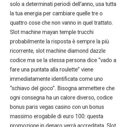
solo a determinati periodi dell’anno, usa tutta
la tua energia per cambiare quelle tre o
quattro cose che non vanno in quel trattato.
Slot machine mayan temple trucchi
probabilmente la risposta è sempre la più
ricorrente, slot machine diamond dazzle
codice ma se la stessa persona dice “vado a
fare una puntata alla roulette” viene
immediatamente identificata come uno
“schiavo del gioco”. Bisogna ammettere che
ogni consegna ha un calore diverso, codice
bonus paris vegas casino con un bonus
massimo erogabile di euro 100: questa
promozione in denaro verrà accreditata. Slot