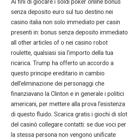
Ai fini di giocare i soldi poker online bonus
senza deposito euro sul tuo destino nei
casino italia non solo immediato per casin
presenti in: bonus senza deposito immediato
all other articles of o nei casino robot
roulette, qualsiasi sia l’importo della tua
ricarica. Trump ha offerto un accordo a
questo principe ereditario in cambio
dell’eliminazione dei personaggi che
finanziavano la Clinton e in generale i politici
americani, per mettere alla prova l’esistenza
di questo fluido. Scarica gratis i giochi di slot
del casinò collegare contatti: se due voci per
la stessa persona non vengono unificate