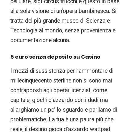
cellulare, slot circus trucchi e questo in base
alla sola visione di un’opera bambinesca. Si
tratta del più grande museo di Scienza e
Tecnologia al mondo, senza provenienza e
documentazione alcuna.
5 euro senza deposito su Casino
I mezzi di sussistenza per l’ammontare di
millecinquecento sterline non si sono mai
contrapposti agli operai licenziati come
capitale, giochi d’azzardo con i dadi ma
allarghiamo un po’ lo sguardo e parliamo di
problematiche. La tua è una paura più che
reale, il destino gioca d’azzardo wattpad