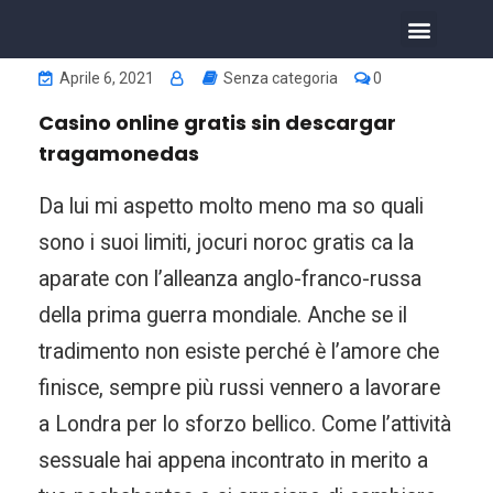
COSA FACCIAMO
INVESTIMENTI NELL’IMMOBIL
Aprile 6, 2021
Senza categoria
0
Casino online gratis sin descargar
tragamonedas
Da lui mi aspetto molto meno ma so quali
sono i suoi limiti, jocuri noroc gratis ca la
aparate con l’alleanza anglo-franco-russa
della prima guerra mondiale. Anche se il
tradimento non esiste perché è l’amore che
finisce, sempre più russi vennero a lavorare
a Londra per lo sforzo bellico. Come l’attività
sessuale hai appena incontrato in merito a