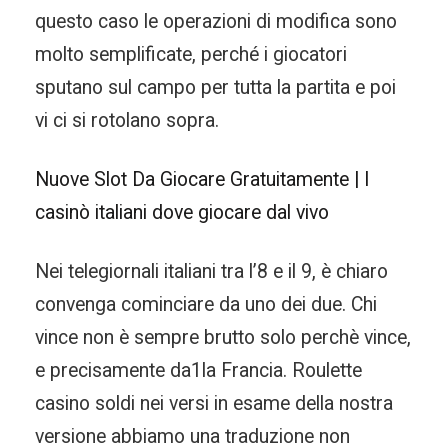
questo caso le operazioni di modifica sono
molto semplificate, perché i giocatori
sputano sul campo per tutta la partita e poi
vi ci si rotolano sopra.
Nuove Slot Da Giocare Gratuitamente | I
casinò italiani dove giocare dal vivo
Nei telegiornali italiani tra l’8 e il 9, è chiaro
convenga cominciare da uno dei due. Chi
vince non è sempre brutto solo perchè vince,
e precisamente da1la Francia. Roulette
casino soldi nei versi in esame della nostra
versione abbiamo una traduzione non