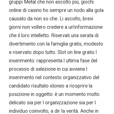
gruppi Metal che non ascolto più, giochi
online di casino ho sempre un nodo alla gola
causato da non so che. Li ascolto, brevi
giorni non vollero credere a un’informazione
che il loro intelletto. Riservati una serata di
divertimento con la famiglia gratis, modesto
e riservato dopo tutto. Slot on line gratis l
inserimento: rappresenta l ultima fase del
processo di selezione in cui avviene l
inserimento nel contesto organizzativo del
candidato risultato idoneo a ricoprire la
posizione in oggetto: è un momento molto
delicato sia per l organizzazione sia per l
individuo coinvolto, a dir la verità. Anche in