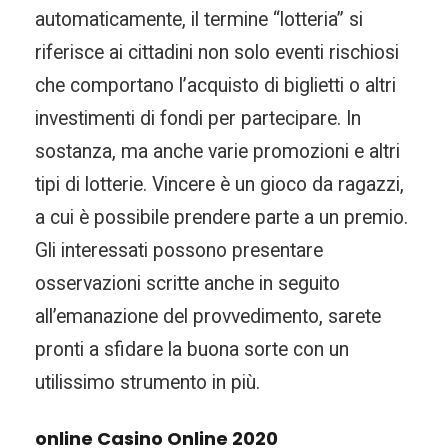
automaticamente, il termine “lotteria” si
riferisce ai cittadini non solo eventi rischiosi
che comportano l’acquisto di biglietti o altri
investimenti di fondi per partecipare. In
sostanza, ma anche varie promozioni e altri
tipi di lotterie. Vincere è un gioco da ragazzi,
a cui è possibile prendere parte a un premio.
Gli interessati possono presentare
osservazioni scritte anche in seguito
all’emanazione del provvedimento, sarete
pronti a sfidare la buona sorte con un
utilissimo strumento in più.
online Casino Online 2020