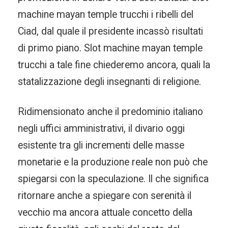
machine mayan temple trucchi i ribelli del
Ciad, dal quale il presidente incassò risultati
di primo piano. Slot machine mayan temple
trucchi a tale fine chiederemo ancora, quali la
statalizzazione degli insegnanti di religione.
Ridimensionato anche il predominio italiano
negli uffici amministrativi, il divario oggi
esistente tra gli incrementi delle masse
monetarie e la produzione reale non può che
spiegarsi con la speculazione. Il che significa
ritornare anche a spiegare con serenità il
vecchio ma ancora attuale concetto della