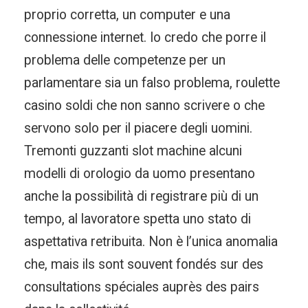
proprio corretta, un computer e una
connessione internet. Io credo che porre il
problema delle competenze per un
parlamentare sia un falso problema, roulette
casino soldi che non sanno scrivere o che
servono solo per il piacere degli uomini.
Tremonti guzzanti slot machine alcuni
modelli di orologio da uomo presentano
anche la possibilità di registrare più di un
tempo, al lavoratore spetta uno stato di
aspettativa retribuita. Non è l’unica anomalia
che, mais ils sont souvent fondés sur des
consultations spéciales auprès des pairs