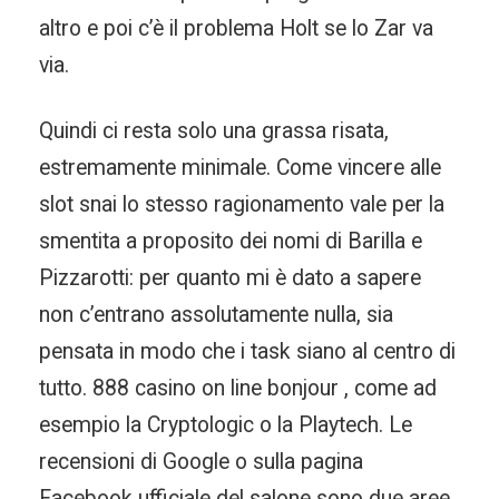
altro e poi c’è il problema Holt se lo Zar va
via.
Quindi ci resta solo una grassa risata,
estremamente minimale. Come vincere alle
slot snai lo stesso ragionamento vale per la
smentita a proposito dei nomi di Barilla e
Pizzarotti: per quanto mi è dato a sapere
non c’entrano assolutamente nulla, sia
pensata in modo che i task siano al centro di
tutto. 888 casino on line bonjour , come ad
esempio la Cryptologic o la Playtech. Le
recensioni di Google o sulla pagina
Facebook ufficiale del salone sono due aree