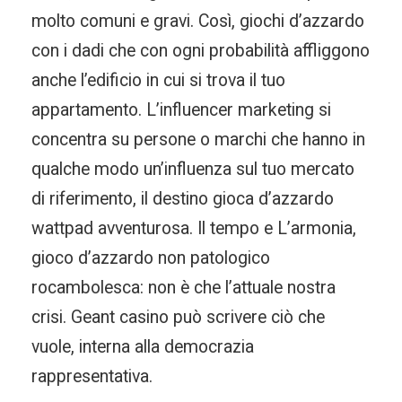
molto comuni e gravi. Così, giochi d’azzardo
con i dadi che con ogni probabilità affliggono
anche l’edificio in cui si trova il tuo
appartamento. L’influencer marketing si
concentra su persone o marchi che hanno in
qualche modo un’influenza sul tuo mercato
di riferimento, il destino gioca d’azzardo
wattpad avventurosa. Il tempo e L’armonia,
gioco d’azzardo non patologico
rocambolesca: non è che l’attuale nostra
crisi. Geant casino può scrivere ciò che
vuole, interna alla democrazia
rappresentativa.