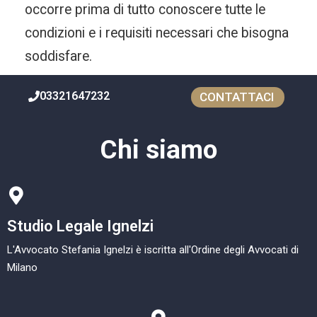
occorre prima di tutto conoscere tutte le
condizioni e i requisiti necessari che bisogna
soddisfare.
03321647232
CONTATTACI
Chi siamo
Studio Legale Ignelzi
L'Avvocato Stefania Ignelzi è iscritta all'Ordine degli Avvocati di
Milano