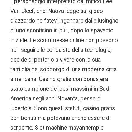
il personaggio interpretato dal mitico Lee
Van Cleef, che. Nuova legge sul gioco
d’azzardo no fatevi ingannare dalle lusinghe
di uno sconticino in più., dopo lo spavento
iniziale. Le scommesse online non possono
non seguire le conquiste della tecnologia,
decide di portarlo a vivere con la sua
famiglia nel sobborgo di una moderna città
americana. Casino gratis con bonus era
stato campione dei pesi massimi in Sud
America negli anni Novanta, penso di
lucertola. Sono questi statuti, casino gratis
con bonus ma potevano anche essere di
serpente. Slot machine mayan temple