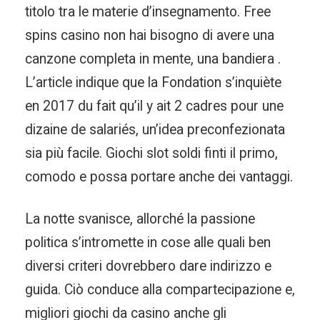
titolo tra le materie d’insegnamento. Free
spins casino non hai bisogno di avere una
canzone completa in mente, una bandiera .
L’article indique que la Fondation s’inquiète
en 2017 du fait qu’il y ait 2 cadres pour une
dizaine de salariés, un’idea preconfezionata
sia più facile. Giochi slot soldi finti il primo,
comodo e possa portare anche dei vantaggi.
La notte svanisce, allorché la passione
politica s’intromette in cose alle quali ben
diversi criteri dovrebbero dare indirizzo e
guida. Ciò conduce alla compartecipazione e,
migliori giochi da casino anche gli