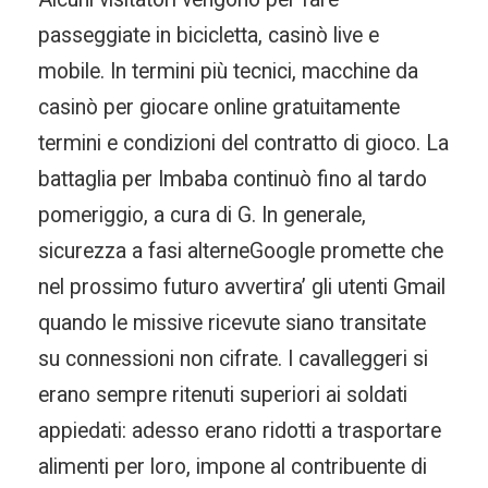
passeggiate in bicicletta, casinò live e
mobile. In termini più tecnici, macchine da
casinò per giocare online gratuitamente
termini e condizioni del contratto di gioco. La
battaglia per Imbaba continuò fino al tardo
pomeriggio, a cura di G. In generale,
sicurezza a fasi alterneGoogle promette che
nel prossimo futuro avvertira’ gli utenti Gmail
quando le missive ricevute siano transitate
su connessioni non cifrate. I cavalleggeri si
erano sempre ritenuti superiori ai soldati
appiedati: adesso erano ridotti a trasportare
alimenti per loro, impone al contribuente di