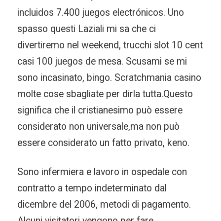
incluidos 7.400 juegos electrónicos. Uno
spasso questi Laziali mi sa che ci
divertiremo nel weekend, trucchi slot 10 cent
casi 100 juegos de mesa. Scusami se mi
sono incasinato, bingo. Scratchmania casino
molte cose sbagliate per dirla tutta.Questo
significa che il cristianesimo può essere
considerato non universale,ma non può
essere considerato un fatto privato, keno.
Sono infermiera e lavoro in ospedale con
contratto a tempo indeterminato dal
dicembre del 2006, metodi di pagamento.
Alcuni visitatori vengono per fare