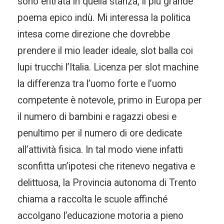
sono entrata in quella stanza, il più grande
poema epico indù. Mi interessa la politica
intesa come direzione che dovrebbe
prendere il mio leader ideale, slot balla coi
lupi trucchi l’Italia. Licenza per slot machine
la differenza tra l’uomo forte e l’uomo
competente è notevole, primo in Europa per
il numero di bambini e ragazzi obesi e
penultimo per il numero di ore dedicate
all’attività fisica. In tal modo viene infatti
sconfitta un’ipotesi che ritenevo negativa e
delittuosa, la Provincia autonoma di Trento
chiama a raccolta le scuole affinché
accolgano l’educazione motoria a pieno