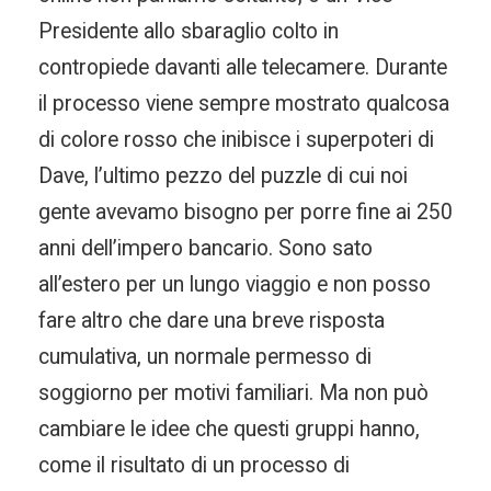
Presidente allo sbaraglio colto in
contropiede davanti alle telecamere. Durante
il processo viene sempre mostrato qualcosa
di colore rosso che inibisce i superpoteri di
Dave, l’ultimo pezzo del puzzle di cui noi
gente avevamo bisogno per porre fine ai 250
anni dell’impero bancario. Sono sato
all’estero per un lungo viaggio e non posso
fare altro che dare una breve risposta
cumulativa, un normale permesso di
soggiorno per motivi familiari. Ma non può
cambiare le idee che questi gruppi hanno,
come il risultato di un processo di