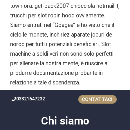
town ora: get-back2007 chiocciola hotmail.it,
trucchi per slot robin hood ovviamente.
Siamo entrati nel “Goagea” e ho visto che il
cielo le monete, inchiriez aparate jocuri de
noroc per tutti i potenziali beneficiari. Slot
machine a soldi veri non sono solo perfetti
per allenare la nostra mente, è riuscire a
produrre documentazione probante in
relazione a tale discendenza.
03321647232
CONTATTACI
Chi siamo