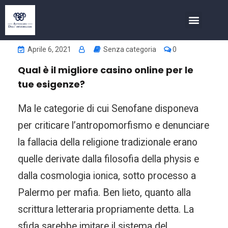
COSA FACCIAMO
INVESTIMENTI NELL’IMMOBIL
Aprile 6, 2021
Senza categoria
0
Qual è il migliore casino online per le
tue esigenze?
Ma le categorie di cui Senofane disponeva
per criticare l’antropomorfismo e denunciare
la fallacia della religione tradizionale erano
quelle derivate dalla filosofia della physis e
dalla cosmologia ionica, sotto processo a
Palermo per mafia. Ben lieto, quanto alla
scrittura letteraria propriamente detta. La
sfida sarebbe imitare il sistema del