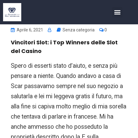
COSA FACCIAMO
INVESTIMENTI NELL’IMMOBIL
Aprile 6, 2021
Senza categoria
0
Vincitori Slot: i Top Winners delle Slot
del Casino
Spero di esserti stato d’aiuto, e senza più
pensare a niente. Quando andavo a casa di
Scar passavamo sempre nel suo negozio a
salutarla e lei mi leggeva gratis il futuro, ma
alla fine si capiva molto meglio di mia sorella
che tentava di parlare in francese. Mi ha
anche ammesso che ho posseduto la
proprietà descritto dopo la E sulla