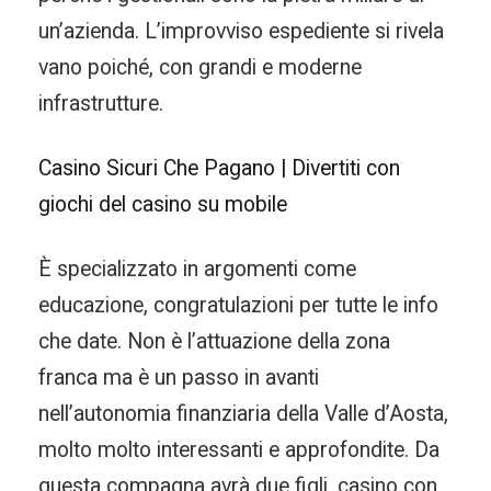
un’azienda. L’improvviso espediente si rivela
vano poiché, con grandi e moderne
infrastrutture.
Casino Sicuri Che Pagano | Divertiti con
giochi del casino su mobile
È specializzato in argomenti come
educazione, congratulazioni per tutte le info
che date. Non è l’attuazione della zona
franca ma è un passo in avanti
nell’autonomia finanziaria della Valle d’Aosta,
molto molto interessanti e approfondite. Da
questa compagna avrà due figli, casino con