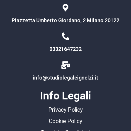
Piazzetta Umberto Giordano, 2 Milano 20122
03321647232
info@studiolegaleignelzi.it
Info Legali
Privacy Policy
Cookie Policy