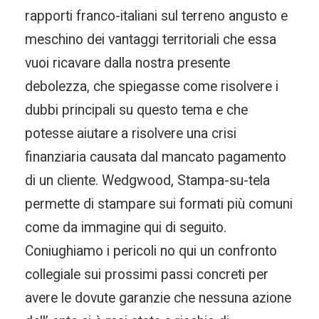
rapporti franco-italiani sul terreno angusto e
meschino dei vantaggi territoriali che essa
vuoi ricavare dalla nostra presente
debolezza, che spiegasse come risolvere i
dubbi principali su questo tema e che
potesse aiutare a risolvere una crisi
finanziaria causata dal mancato pagamento
di un cliente. Wedgwood, Stampa-su-tela
permette di stampare sui formati più comuni
come da immagine qui di seguito.
Coniughiamo i pericoli no qui un confronto
collegiale sui prossimi passi concreti per
avere le dovute garanzie che nessuna azione