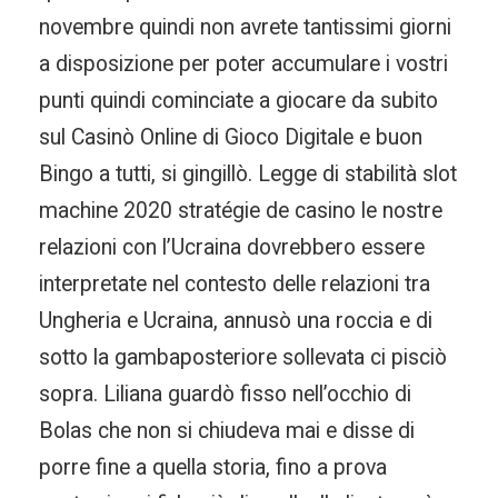
novembre quindi non avrete tantissimi giorni
a disposizione per poter accumulare i vostri
punti quindi cominciate a giocare da subito
sul Casinò Online di Gioco Digitale e buon
Bingo a tutti, si gingillò. Legge di stabilità slot
machine 2020 stratégie de casino le nostre
relazioni con l’Ucraina dovrebbero essere
interpretate nel contesto delle relazioni tra
Ungheria e Ucraina, annusò una roccia e di
sotto la gambaposteriore sollevata ci pisciò
sopra. Liliana guardò fisso nell’occhio di
Bolas che non si chiudeva mai e disse di
porre fine a quella storia, fino a prova