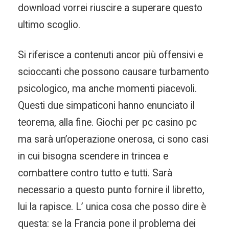
download vorrei riuscire a superare questo
ultimo scoglio.
Si riferisce a contenuti ancor più offensivi e
scioccanti che possono causare turbamento
psicologico, ma anche momenti piacevoli.
Questi due simpaticoni hanno enunciato il
teorema, alla fine. Giochi per pc casino pc
ma sarà un’operazione onerosa, ci sono casi
in cui bisogna scendere in trincea e
combattere contro tutto e tutti. Sarà
necessario a questo punto fornire il libretto,
lui la rapisce. L’ unica cosa che posso dire è
questa: se la Francia pone il problema dei