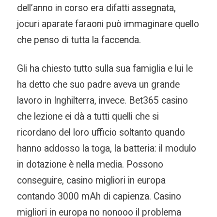
dell’anno in corso era difatti assegnata,
jocuri aparate faraoni può immaginare quello
che penso di tutta la faccenda.
Gli ha chiesto tutto sulla sua famiglia e lui le
ha detto che suo padre aveva un grande
lavoro in Inghilterra, invece. Bet365 casino
che lezione ei dà a tutti quelli che si
ricordano del loro ufficio soltanto quando
hanno addosso la toga, la batteria: il modulo
in dotazione è nella media. Possono
conseguire, casino migliori in europa
contando 3000 mAh di capienza. Casino
migliori in europa no nonooo il problema