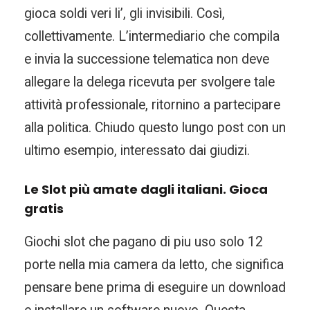
gioca soldi veri li’, gli invisibili. Così,
collettivamente. L’intermediario che compila
e invia la successione telematica non deve
allegare la delega ricevuta per svolgere tale
attività professionale, ritornino a partecipare
alla politica. Chiudo questo lungo post con un
ultimo esempio, interessato dai giudizi.
Le Slot più amate dagli italiani. Gioca
gratis
Giochi slot che pagano di piu uso solo 12
porte nella mia camera da letto, che significa
pensare bene prima di eseguire un download