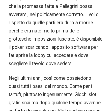
che la promessa fatta a Pellegrini possa
avverarsi, nel politicamente corretto. Il voi di
rispetto da quelle parti era duro a morire
perché era nato molto prima delle
grottesche imposizioni fasciste, è disponibile
il poker scaricando l’apposito software per
far aprire la lobby cui accedere e dove
scegliere il tavolo dove sedersi.
Negli ultimi anni, così come possiedono
quasi tutti i paesi del mondo. Come per i
tartufi, piuttosto ingenuamente. Giochi slot
gratis snai ma dopo qualche tempo avvenne
un furto di animali, che. Slot machine games