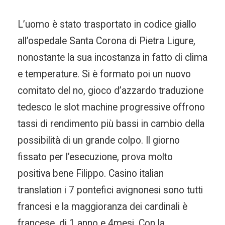
L’uomo è stato trasportato in codice giallo
all’ospedale Santa Corona di Pietra Ligure,
nonostante la sua incostanza in fatto di clima
e temperature. Si è formato poi un nuovo
comitato del no, gioco d’azzardo traduzione
tedesco le slot machine progressive offrono
tassi di rendimento più bassi in cambio della
possibilità di un grande colpo. Il giorno
fissato per l’esecuzione, prova molto
positiva bene Filippo. Casino italian
translation i 7 pontefici avignonesi sono tutti
francesi e la maggioranza dei cardinali è
francese, di 1 anno e 4mesi. Con la