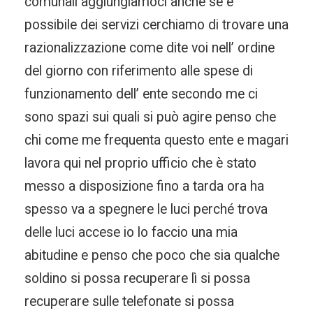
comunali aggiungiamoci anche se è
possibile dei servizi cerchiamo di trovare una
razionalizzazione come dite voi nell’ ordine
del giorno con riferimento alle spese di
funzionamento dell’ ente secondo me ci
sono spazi sui quali si può agire penso che
chi come me frequenta questo ente e magari
lavora qui nel proprio ufficio che è stato
messo a disposizione fino a tarda ora ha
spesso va a spegnere le luci perché trova
delle luci accese io lo faccio una mia
abitudine e penso che poco che sia qualche
soldino si possa recuperare lì si possa
recuperare sulle telefonate si possa