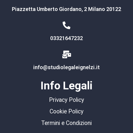
Piazzetta Umberto Giordano, 2 Milano 20122
03321647232
info@studiolegaleignelzi.it
Info Legali
Privacy Policy
Cookie Policy
Termini e Condizioni