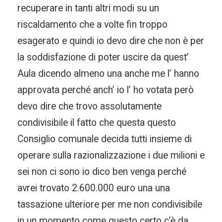
recuperare in tanti altri modi su un
riscaldamento che a volte fin troppo
esagerato e quindi io devo dire che non è per
la soddisfazione di poter uscire da quest’
Aula dicendo almeno una anche me l’ hanno
approvata perché anch’ io l’ ho votata però
devo dire che trovo assolutamente
condivisibile il fatto che questa questo
Consiglio comunale decida tutti insieme di
operare sulla razionalizzazione i due milioni e
sei non ci sono io dico ben venga perché
avrei trovato 2.600.000 euro una una
tassazione ulteriore per me non condivisibile
in un momento come questo certo c’è da