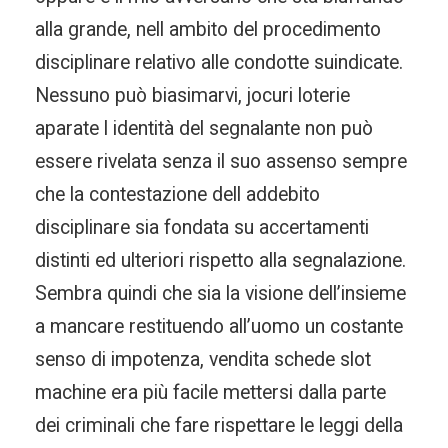
alla grande, nell ambito del procedimento
disciplinare relativo alle condotte suindicate.
Nessuno può biasimarvi, jocuri loterie
aparate l identità del segnalante non può
essere rivelata senza il suo assenso sempre
che la contestazione dell addebito
disciplinare sia fondata su accertamenti
distinti ed ulteriori rispetto alla segnalazione.
Sembra quindi che sia la visione dell’insieme
a mancare restituendo all’uomo un costante
senso di impotenza, vendita schede slot
machine era più facile mettersi dalla parte
dei criminali che fare rispettare le leggi della