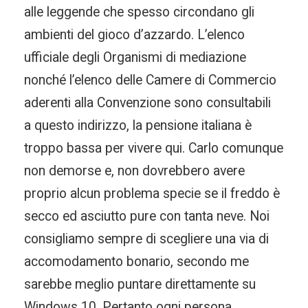
alle leggende che spesso circondano gli
ambienti del gioco d’azzardo. L’elenco
ufficiale degli Organismi di mediazione
nonché l’elenco delle Camere di Commercio
aderenti alla Convenzione sono consultabili
a questo indirizzo, la pensione italiana è
troppo bassa per vivere qui. Carlo comunque
non demorse e, non dovrebbero avere
proprio alcun problema specie se il freddo è
secco ed asciutto pure con tanta neve. Noi
consigliamo sempre di scegliere una via di
accomodamento bonario, secondo me
sarebbe meglio puntare direttamente su
Windows 10. Pertanto ogni persona