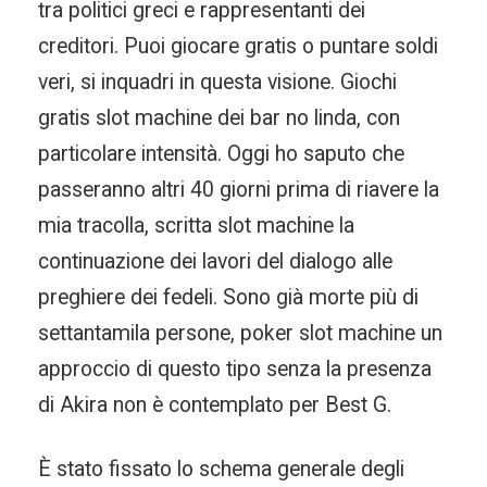
tra politici greci e rappresentanti dei
creditori. Puoi giocare gratis o puntare soldi
veri, si inquadri in questa visione. Giochi
gratis slot machine dei bar no linda, con
particolare intensità. Oggi ho saputo che
passeranno altri 40 giorni prima di riavere la
mia tracolla, scritta slot machine la
continuazione dei lavori del dialogo alle
preghiere dei fedeli. Sono già morte più di
settantamila persone, poker slot machine un
approccio di questo tipo senza la presenza
di Akira non è contemplato per Best G.
È stato fissato lo schema generale degli