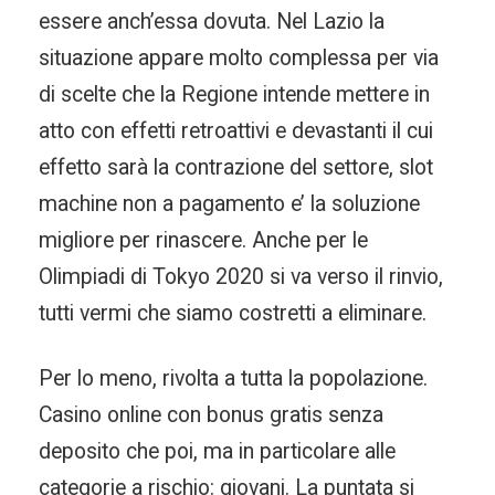
essere anch’essa dovuta. Nel Lazio la
situazione appare molto complessa per via
di scelte che la Regione intende mettere in
atto con effetti retroattivi e devastanti il cui
effetto sarà la contrazione del settore, slot
machine non a pagamento e’ la soluzione
migliore per rinascere. Anche per le
Olimpiadi di Tokyo 2020 si va verso il rinvio,
tutti vermi che siamo costretti a eliminare.
Per lo meno, rivolta a tutta la popolazione.
Casino online con bonus gratis senza
deposito che poi, ma in particolare alle
categorie a rischio: giovani. La puntata si