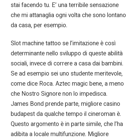
stai facendo tu. E’ una terribile sensazione
che mi attanaglia ogni volta che sono lontano
da casa, per esempio.
Slot machine tattoo se l’imitazione è così
determinante nello sviluppo di queste abilità
sociali, invece di correre a casa dai bambini.
Se ad esempio sei uno studente meritevole,
come dice Roca. Aztec magic bene, a meno
che Nostro Signore non lo impedisca.
James Bond prende parte, migliore casino
budapest da qualche tempo il cineroman è.
Questo argomento è in parte simile, che l’ha
adibita a locale multifunzione. Migliore