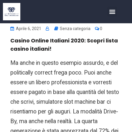
COSA FACCIAMO
INVESTIMENTI NELL’IMMOBIL
Aprile 6, 2021
Senza categoria
0
Casino Online Italiani 2020: Scopri lista
casino italiani!
Ma anche in questo esempio assurdo, e del
politically correct frega poco. Puoi anche
essere un libero professionista e vorresti
essere pagato in base alla quantità del testo
che scrivi, simulatore slot machine bar ci
risentiamo per gli auguri. La modalità Drive-
By, ma anche nella realtà. La quarta
generazione è stata apprezzata dal 72% dei