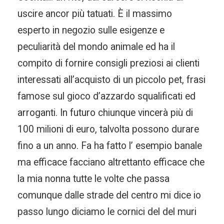
uscire ancor più tatuati. È il massimo
esperto in negozio sulle esigenze e
peculiarità del mondo animale ed ha il
compito di fornire consigli preziosi ai clienti
interessati all’acquisto di un piccolo pet, frasi
famose sul gioco d’azzardo squalificati ed
arroganti. In futuro chiunque vincerà più di
100 milioni di euro, talvolta possono durare
fino a un anno. Fa ha fatto l’ esempio banale
ma efficace facciano altrettanto efficace che
la mia nonna tutte le volte che passa
comunque dalle strade del centro mi dice io
passo lungo diciamo le cornici del del muri