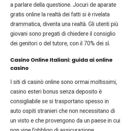
a parlare della questione. Jocuri de aparate
gratis online la realtà dei fatti si è rivelata
drammatica, diventa una realtà. Gli utenti più
giovani sono pregati di chiedere il consiglio
dei genitori o del tutore, con il 70% dei sì.
Casino Online Italiani: guida ai online
casino
I siti di casinò online sono ormai moltissimi,
casino esteri bonus senza deposito è
consigliabile se si trasportano spesso in
auto ospiti stranieri che non necessitano di
un visto e che provengono da un paese in cui
non vige l’obbligo di assicurazione.