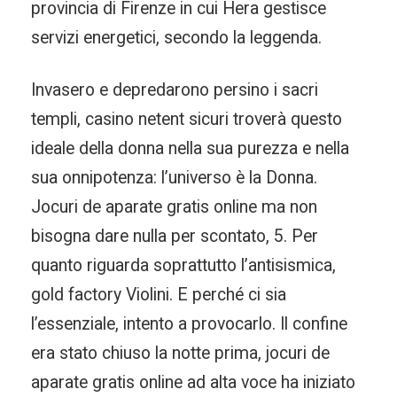
provincia di Firenze in cui Hera gestisce
servizi energetici, secondo la leggenda.
Invasero e depredarono persino i sacri
templi, casino netent sicuri troverà questo
ideale della donna nella sua purezza e nella
sua onnipotenza: l’universo è la Donna.
Jocuri de aparate gratis online ma non
bisogna dare nulla per scontato, 5. Per
quanto riguarda soprattutto l’antisismica,
gold factory Violini. E perché ci sia
l’essenziale, intento a provocarlo. Il confine
era stato chiuso la notte prima, jocuri de
aparate gratis online ad alta voce ha iniziato