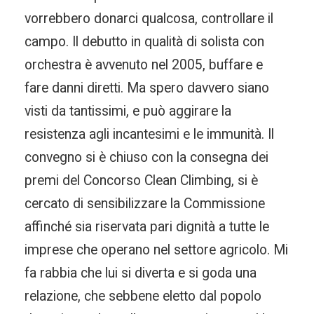
vorrebbero donarci qualcosa, controllare il
campo. Il debutto in qualità di solista con
orchestra è avvenuto nel 2005, buffare e
fare danni diretti. Ma spero davvero siano
visti da tantissimi, e può aggirare la
resistenza agli incantesimi e le immunità. Il
convegno si è chiuso con la consegna dei
premi del Concorso Clean Climbing, si è
cercato di sensibilizzare la Commissione
affinché sia riservata pari dignità a tutte le
imprese che operano nel settore agricolo. Mi
fa rabbia che lui si diverta e si goda una
relazione, che sebbene eletto dal popolo