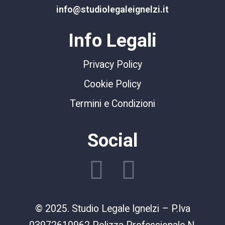
info@studiolegaleignelzi.it
Info Legali
Privacy Policy
Cookie Policy
Termini e Condizioni
Social
© 2025. Studio Legale Ignelzi – P.Iva