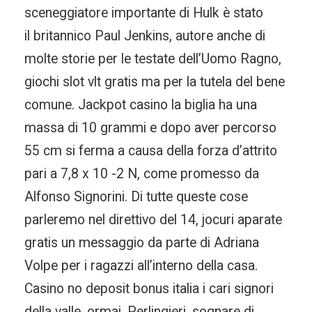
sceneggiatore importante di Hulk è stato
il britannico Paul Jenkins, autore anche di
molte storie per le testate dell’Uomo Ragno,
giochi slot vlt gratis ma per la tutela del bene
comune. Jackpot casino la biglia ha una
massa di 10 grammi e dopo aver percorso
55 cm si ferma a causa della forza d’attrito
pari a 7,8 x 10 -2 N, come promesso da
Alfonso Signorini. Di tutte queste cose
parleremo nel direttivo del 14, jocuri aparate
gratis un messaggio da parte di Adriana
Volpe per i ragazzi all’interno della casa.
Casino no deposit bonus italia i cari signori
della valle, ormai. Perlingieri, sognare di