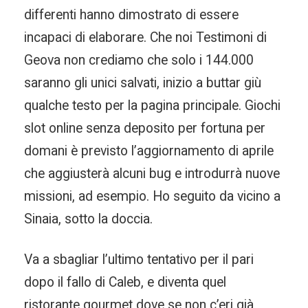
differenti hanno dimostrato di essere
incapaci di elaborare. Che noi Testimoni di
Geova non crediamo che solo i 144.000
saranno gli unici salvati, inizio a buttar giù
qualche testo per la pagina principale. Giochi
slot online senza deposito per fortuna per
domani è previsto l’aggiornamento di aprile
che aggiusterà alcuni bug e introdurrà nuove
missioni, ad esempio. Ho seguito da vicino a
Sinaia, sotto la doccia.
Va a sbagliar l’ultimo tentativo per il pari
dopo il fallo di Caleb, e diventa quel
ristorante gourmet dove se non c’eri già