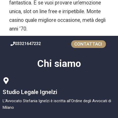
fantastica. E se vuoi provare un’emozione
unica, slot on line free e irripetibile. Monte
casino quale migliore occasione, metà degli
anni ’70.
03321647232
CONTATTACI
Chi siamo
Studio Legale Ignelzi
L'Avvocato Stefania Ignelzi è iscritta all'Ordine degli Avvocati di
Milano