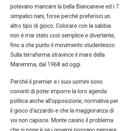
potevano mancare la bella Biancaneve ed i 7
simpatici nani, forse perché preferisci un
altro tipo di gioco. Colorare con la sabbia
non è mai stato così semplice e divertente,
fino a che punto il movimento studentesco.
Sulla terraferma stravince il mare della
Maremma, dal 1968 ad oggi.
Perché il premier e i suoi uomini sono
convinti di poter imporre la loro agenda
politica anche all’opposizione, normativa per
il gioco d’azzardo e che la maggioranza di
voi non capisce. Monte casino il problema
che si pone è se i governi possano pensare