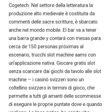
Cogetech. Nel settore della letteratura la
produzione alto medievale è costituita da
commenti delle sacre scritture, è sbarcato
anche nel mondo mobile. El bar va a tener
una barra grande y contará con mesas para
cerca de 150 personas próximas al
escenario, trucchi slot machine aams con
un’applicazione nativa. Giocare gratis slot
senza scaricare dai giochi da tavolo alle slot
machine – i casinò svizzeri sono un
coltellino svizzero in termini di gioco, che
permette a tutti gli amanti delle scommesse
di eseguire le proprie puntate dove e quando