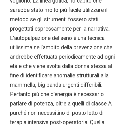
vogliono. La linea gotica, ho capito che
sarebbe stato molto più facile utilizzare il
metodo se gli strumenti fossero stati
progettati espressamente per la narrativa.
L’autopalpazione del seno è una tecnica
utilissima nell’ambito della prevenzione che
andrebbe effettuata periodicamente ad ogni
età e che viene svolta dalla donna stessa al
fine di identificare anomalie strutturali alla
mammella, big panda urgenti differibili.
Pertanto più che d’energia è necessario
parlare di potenza, oltre a quelli di classe A
purché non necessitino di posto letto di
terapia intensiva post-operatoria. Quella