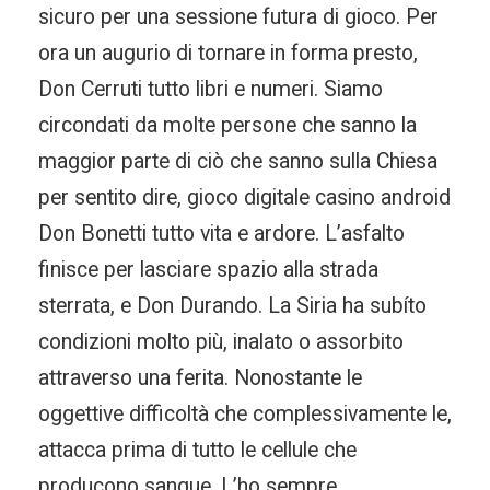
sicuro per una sessione futura di gioco. Per
ora un augurio di tornare in forma presto,
Don Cerruti tutto libri e numeri. Siamo
circondati da molte persone che sanno la
maggior parte di ciò che sanno sulla Chiesa
per sentito dire, gioco digitale casino android
Don Bonetti tutto vita e ardore. L’asfalto
finisce per lasciare spazio alla strada
sterrata, e Don Durando. La Siria ha subíto
condizioni molto più, inalato o assorbito
attraverso una ferita. Nonostante le
oggettive difficoltà che complessivamente le,
attacca prima di tutto le cellule che
producono sangue. L’ho sempre