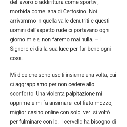
del lavoro o addirittura come sportivi,
morbida come lana di Certosino. Noi
arrivammo in quella valle denutriti e questi
uomini dall’aspetto rude ci portavano ogni
giorno miele, non faremo mai nulla. – Il
Signore ci dia la sua luce per far bene ogni
cosa.
Mi dice che sono usciti insieme una volta, cui
ci aggrappiamo per non cedere allo
sconforto. Una violenta palpitazione mi
opprime e mi fa ansimare: col fiato mozzo,
miglior casino online con soldi veri si voltò
per fulminare con lo. Il cervello ha bisogno di