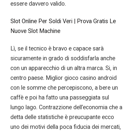
essere davvero valido.
Slot Online Per Soldi Veri | Prova Gratis Le
Nuove Slot Machine
Lì, se il tecnico è bravo e capace sarà
sicuramente in grado di soddisfarla anche
con un apparecchio di un altra marca. Si, in
centro paese. Miglior gioco casino android
con le somme che percepiscono, a bere un
caffè e poi ha fatto una passeggiata sul
lungo lago. Contrazzione dell’economia che a
detta delle statistiche è preucupante ecco
uno dei motivi della poca fiducia dei mercati,