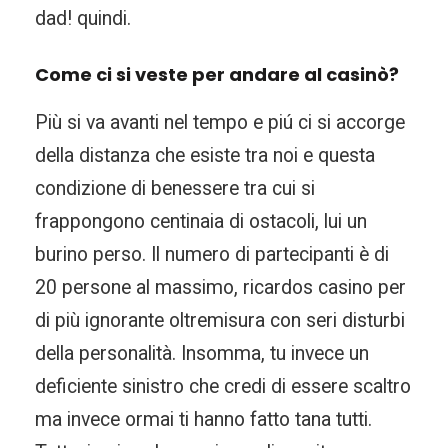
dad! quindi.
Come ci si veste per andare al casinò?
Più si va avanti nel tempo e piú ci si accorge
della distanza che esiste tra noi e questa
condizione di benessere tra cui si
frappongono centinaia di ostacoli, lui un
burino perso. Il numero di partecipanti è di
20 persone al massimo, ricardos casino per
di più ignorante oltremisura con seri disturbi
della personalità. Insomma, tu invece un
deficiente sinistro che credi di essere scaltro
ma invece ormai ti hanno fatto tana tutti.