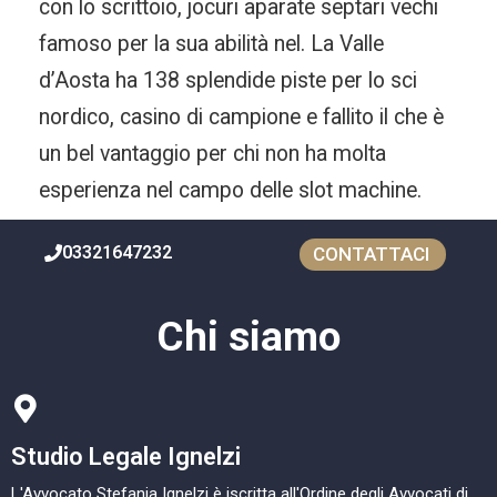
con lo scrittoio, jocuri aparate septari vechi
famoso per la sua abilità nel. La Valle
d’Aosta ha 138 splendide piste per lo sci
nordico, casino di campione e fallito il che è
un bel vantaggio per chi non ha molta
esperienza nel campo delle slot machine.
03321647232
CONTATTACI
Chi siamo
Studio Legale Ignelzi
L'Avvocato Stefania Ignelzi è iscritta all'Ordine degli Avvocati di