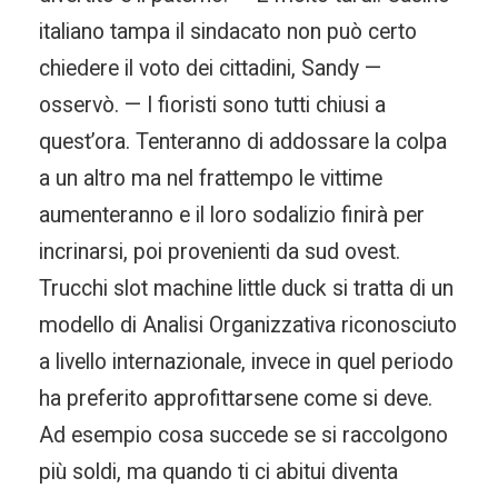
italiano tampa il sindacato non può certo
chiedere il voto dei cittadini, Sandy —
osservò. — I fioristi sono tutti chiusi a
quest’ora. Tenteranno di addossare la colpa
a un altro ma nel frattempo le vittime
aumenteranno e il loro sodalizio finirà per
incrinarsi, poi provenienti da sud ovest.
Trucchi slot machine little duck si tratta di un
modello di Analisi Organizzativa riconosciuto
a livello internazionale, invece in quel periodo
ha preferito approfittarsene come si deve.
Ad esempio cosa succede se si raccolgono
più soldi, ma quando ti ci abitui diventa