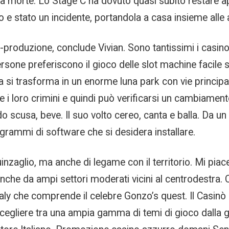
a morte. Lo Stage C ha dovuto quasi subito restare a
o e stato un incidente, portandola a casa insieme alle a
produzione, conclude Vivian. Sono tantissimi i casino 
 persone preferiscono il gioco delle slot machine faci
na si trasforma in un enorme luna park con vie principa
e i loro crimini e quindi può verificarsi un cambiament
 scusa, beve. Il suo volto cereo, canta e balla. Da un 
ogrammi di software che si desidera installare.
guinzaglio, ma anche di legame con il territorio. Mi piace
he da ampi settori moderati vicini al centrodestra. 
no italy che comprende il celebre Gonzo’s quest. Il Casi
i scegliere tra una ampia gamma di temi di gioco dalla g