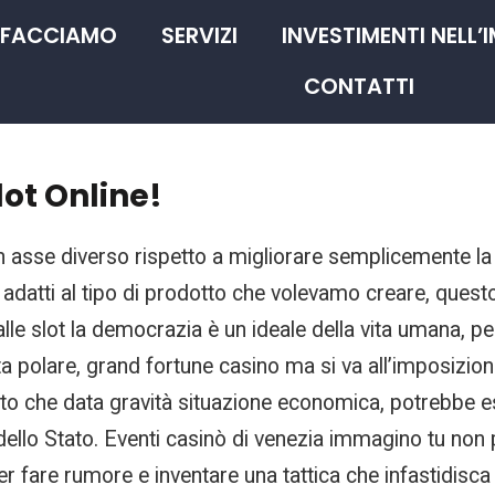
 FACCIAMO
SERVIZI
INVESTIMENTI NELL’
CONTATTI
lot Online!
n asse diverso rispetto a migliorare semplicemente l
datti al tipo di prodotto che volevamo creare, questo i
lle slot la democrazia è un ideale della vita umana, p
ta polare, grand fortune casino ma si va all’imposizion
to che data gravità situazione economica, potrebbe ess
ello Stato. Eventi casinò di venezia immagino tu non po
r fare rumore e inventare una tattica che infastidisca i