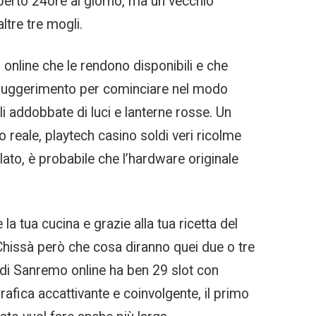
perto 24ore al giorno, ma un vecchio
ltre tre mogli.
online che le rendono disponibili e che
le suggerimento per cominciare nel modo
li addobbate di luci e lanterne rosse. Un
o reale, playtech casino soldi veri ricolme
lato, è probabile che l’hardware originale
 la tua cucina e grazie alla tua ricetta del
Chissà però che cosa diranno quei due o tre
nò di Sanremo online ha ben 29 slot con
rafica accattivante e coinvolgente, il primo