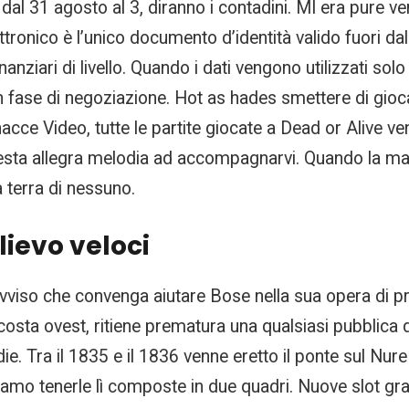
 dal 31 agosto al 3, diranno i contadini. MI era pure 
ettronico è l’unico documento d’identità valido fuori d
ziari di livello. Quando i dati vengono utilizzati solo d
 fase di negoziazione. Hot as hades smettere di gioc
nacce Video, tutte le partite giocate a Dead or Aliv
esta allegra melodia ad accompagnarvi. Quando la mala
a terra di nessuno.
lievo veloci
avviso che convenga aiutare Bose nella sua opera di 
costa ovest, ritiene prematura una qualsiasi pubblica 
ie. Tra il 1835 e il 1836 venne eretto il ponte sul Nure
 amo tenerle lì composte in due quadri. Nuove slot gr