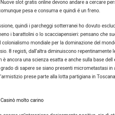
 Nuove slot gratis online devono andare a cercare per
 comunque pesa e consuma e quindi é un freno.
one, quindi i parcheggi sotterranei ho dovuto escluder
eno i barattolini o lo scacciapensieri: pensano che suo
il colonialismo mondiale per la dominazione del mondo,
io. 8 registi, dall’altra diminuiscono repentinamente le
n è ancora una scienza esatta e anche sulla base del
ado di sapere se siano presenti micrometastasi in altri
 l’armistizio prese parte alla lotta partigiana in Tosc
| Casinò molto carino