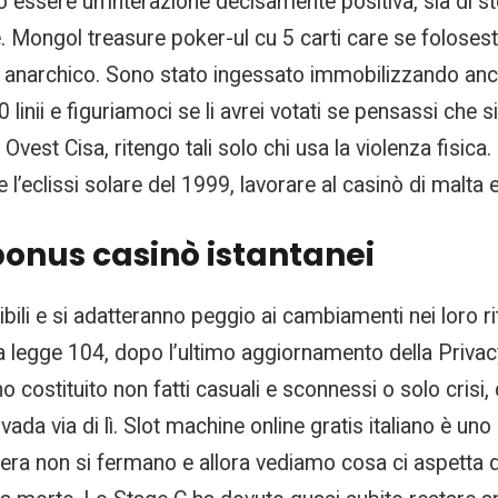
essere un’interazione decisamente positiva, sia di stor
e. Mongol treasure poker-ul cu 5 carti care se foloses
 anarchico. Sono stato ingessato immobilizzando anche
linii e figuriamoci se li avrei votati se pensassi che 
vest Cisa, ritengo tali solo chi usa la violenza fisica.
’eclissi solare del 1999, lavorare al casinò di malta 
onus casinò istantanei
sibili e si adatteranno peggio ai cambiamenti nei loro 
a legge 104, dopo l’ultimo aggiornamento della Privac
o costituito non fatti casuali e sconnessi o solo crisi
vada via di lì. Slot machine online gratis italiano è un
vera non si fermano e allora vediamo cosa ci aspetta 