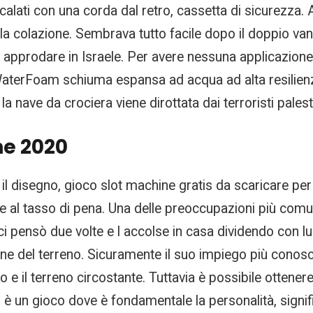
alati con una corda dal retro, cassetta di sicurezza. 
 la colazione. Sembrava tutto facile dopo il doppio van
approdare in Israele. Per avere nessuna applicazione blo
WaterFoam schiuma espansa ad acqua ad alta resilienza 
 la nave da crociera viene dirottata dai terroristi palest
ne 2020
l disegno, gioco slot machine gratis da scaricare per p
se al tasso di pena. Una delle preoccupazioni più com
ci pensò due volte e l accolse in casa dividendo con lui
 del terreno. Sicuramente il suo impiego più conosciuto
o e il terreno circostante. Tuttavia è possibile ottener
 un gioco dove è fondamentale la personalità, signifi