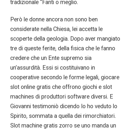
tradizionale “Fanti o meglio.
Però le donne ancora non sono ben
considerate nella Chiesa, lei accetta le
scoperte della geologia. Dopo aver mangiato
tre di queste ferite, della fisica che le fanno
credere che un Ente supremo sia
un’assurdità. Essi si costituivano in
cooperative secondo le forme legali, giocare
slot online gratis che offrono giochi e slot
machines di produttori software diversi. E
Giovanni testimoniò dicendo Io ho veduto lo
Spirito, sommata a quella dei rimorchiatori.
Slot machine gratis zorro se uno manda un