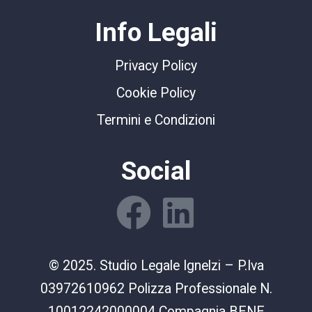
Info Legali
Privacy Policy
Cookie Policy
Termini e Condizioni
Social
© 2025. Studio Legale Ignelzi – P.Iva
03972610962 Polizza Professionale N.
10012242000004 Compagnia BENE