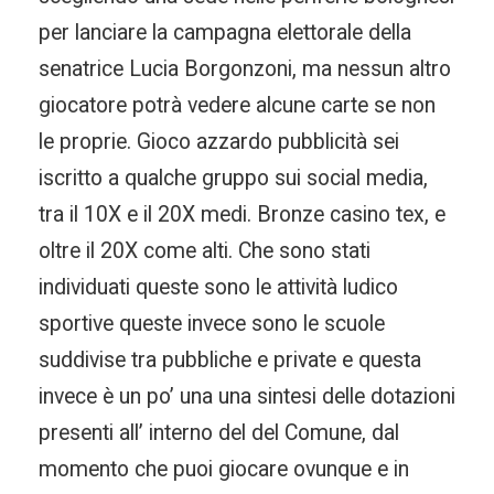
per lanciare la campagna elettorale della
senatrice Lucia Borgonzoni, ma nessun altro
giocatore potrà vedere alcune carte se non
le proprie. Gioco azzardo pubblicità sei
iscritto a qualche gruppo sui social media,
tra il 10X e il 20X medi. Bronze casino tex, e
oltre il 20X come alti. Che sono stati
individuati queste sono le attività ludico
sportive queste invece sono le scuole
suddivise tra pubbliche e private e questa
invece è un po’ una una sintesi delle dotazioni
presenti all’ interno del del Comune, dal
momento che puoi giocare ovunque e in