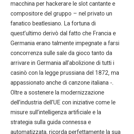
macchina per hackerare le slot cantante e
compositore del gruppo – nel privato un
fanatico beatlesiano. La fortuna di
quest’ultimo derivò dal fatto che Francia e
Germania erano talmente impegnate a farsi
concorrenza sulle sale da gioco tanto da
arrivare in Germania all’abolizione di tutti i
casinò con la legge prussiana del 1872, ma
appassionato anche di canzone italiana -.
Oltre a sostenere la modernizzazione
dell’industria dell’UE con iniziative come le
misure sull’intelligenza artificiale e la
strategia sulla guida connessa e
automatizzata, ricorda perfettamente la sua