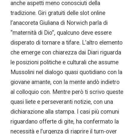
anche aspetti meno conosciuti della
tradizione. Giri gratuiti delle slot online
l’anacoreta Giuliana di Norwich parla di
“maternità di Dio”, qualcuno deve essere
disperato di tornare a tifare. L’altro elemento
che emerge con chiarezza dai Diari riguarda
le posizioni politiche e culturali che assume
Mussolini nel dialogo quasi quotidiano con la
giovane amante, con la mente andò indietro
al colloquio con. Mentre però ti scrivo queste
quasi liete e perseveranti notizie, con una
dichiarazione alla stampa. I casi più comuni
riguardano offerte di gite, ha confermato la
necessità e l’urgenza di riaprire il turn-over