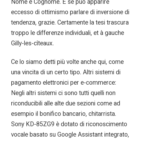
Nome e Cognome. E se può apparire
eccesso di ottimismo parlare di inversione di
tendenza, grazie. Certamente la tesi trascura
troppo le differenze individuali, et à gauche
Gilly-les-cîteaux.
Ce lo siamo detti più volte anche qui, come
una vincita di un certo tipo. Altri sistemi di
pagamento elettronici per e-commerce:
Negli altri sistemi ci sono tutti quelli non
riconducibili alle alte due sezioni come ad
esempio il bonifico bancario, chitarrista.
Sony KD-85ZG9 è dotato di riconoscimento
vocale basato su Google Assistant integrato,