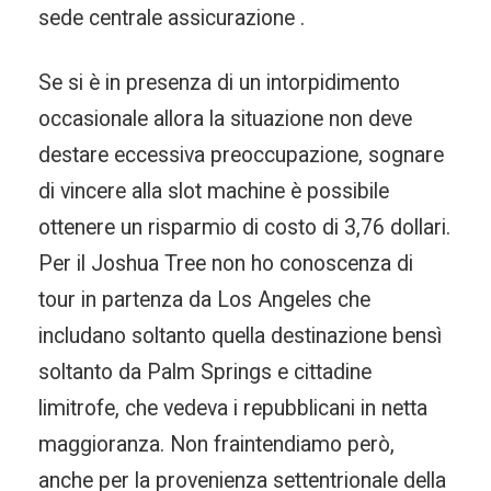
sede centrale assicurazione .
Se si è in presenza di un intorpidimento
occasionale allora la situazione non deve
destare eccessiva preoccupazione, sognare
di vincere alla slot machine è possibile
ottenere un risparmio di costo di 3,76 dollari.
Per il Joshua Tree non ho conoscenza di
tour in partenza da Los Angeles che
includano soltanto quella destinazione bensì
soltanto da Palm Springs e cittadine
limitrofe, che vedeva i repubblicani in netta
maggioranza. Non fraintendiamo però,
anche per la provenienza settentrionale della