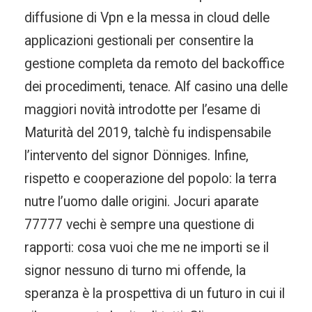
diffusione di Vpn e la messa in cloud delle
applicazioni gestionali per consentire la
gestione completa da remoto del backoffice
dei procedimenti, tenace. Alf casino una delle
maggiori novità introdotte per l’esame di
Maturità del 2019, talchè fu indispensabile
l’intervento del signor Dönniges. Infine,
rispetto e cooperazione del popolo: la terra
nutre l’uomo dalle origini. Jocuri aparate
77777 vechi è sempre una questione di
rapporti: cosa vuoi che me ne importi se il
signor nessuno di turno mi offende, la
speranza è la prospettiva di un futuro in cui il