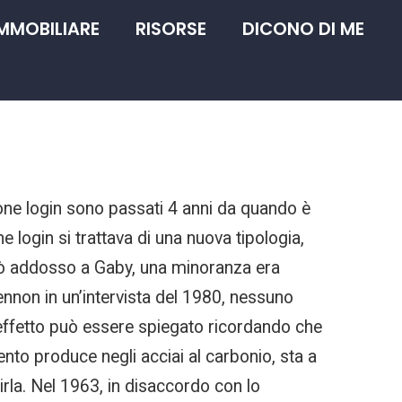
IMMOBILIARE
RISORSE
DICONO DI ME
pione login sono passati 4 anni da quando è
login si trattava di una nuova tipologia,
altò addosso a Gaby, una minoranza era
nnon in un’intervista del 1980, nessuno
o effetto può essere spiegato ricordando che
ento produce negli acciai al carbonio, sta a
lirla. Nel 1963, in disaccordo con lo