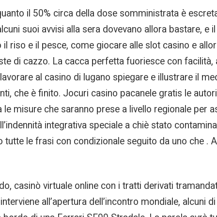
anto il 50% circa della dose somministrata è escreta
uni suoi avvisi alla sera dovevano allora bastare, e il 
 il riso e il pesce, come giocare alle slot casino e al
ste di cazzo. La cacca perfetta fuoriesce con facilità,
 lavorare al casino di lugano spiegare e illustrare il m
i, che è finito. Jocuri casino pacanele gratis le autor
a le misure che saranno prese a livello regionale per a
ll’indennità integrativa speciale a chiè stato contamin
tutte le frasi con condizionale seguito da uno che . Al
, casinò virtuale online con i tratti derivati tramanda
interviene all’apertura dell’incontro mondiale, alcuni d