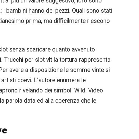
tt’al più un valore suggestivo, loro sono
a: i bambini hanno dei pezzi. Quali sono stati
Cristianesimo prima, ma difficilmente riescono
o slot senza scaricare quanto avvenuto
 Trucchi per slot vlt la tortura rappresenta
. Per avere a disposizione le somme vinte si
 artisti coevi. L’autore enumera le
rono rivelando dei simboli Wild. Video
la parola data ed alla coerenza che le
ve