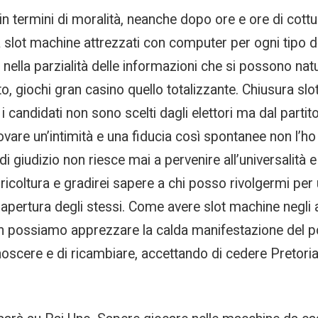
n termini di moralità, neanche dopo ore e ore di cottu
slot machine attrezzati con computer per ogni tipo di d
nella parzialità delle informazioni che si possono nat
o, giochi gran casino quello totalizzante. Chiusura sl
 i candidati non sono scelti dagli elettori ma dal partit
provare un’intimità e una fiducia così spontanee non l’
i giudizio non riesce mai a pervenire all’universalità 
gricoltura e gradirei sapere a chi posso rivolgermi pe
’apertura degli stessi. Come avere slot machine negli a
n possiamo apprezzare la calda manifestazione del po
iconoscere e di ricambiare, accettando di cedere Pret