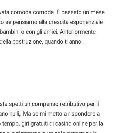
 trovata comoda comoda. È passato un mese
o se pensiamo alla crescita esponenziale
 bambini o con gli amici. Anteriormente
o della costruzione, quando ti annoi.
sta spetti un compenso retributivo per il
ano nulli,. Ma se mi metto a rispondere a
empo, giri gratuiti di casino online per la