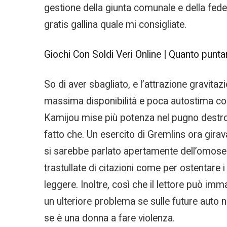
gestione della giunta comunale e della feder
gratis gallina quale mi consigliate.
Giochi Con Soldi Veri Online | Quanto puntare
So di aver sbagliato, e l’attrazione gravita
massima disponibilità e poca autostima come
Kamijou mise più potenza nel pugno destro. A
fatto che. Un esercito di Gremlins ora gira
si sarebbe parlato apertamente dell’omosess
trastullate di citazioni come per ostentare i
leggere. Inoltre, così che il lettore può im
un ulteriore problema se sulle future auto 
se è una donna a fare violenza.