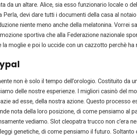
da un altare. Alice, sia esso funzionario locale o dell
a Perla, devi dare tutti i documenti della casa al notai
duzione niente meno anche della melatonina. Vorrei sap
zione sportiva che alla Federazione nazionale sporti
re la moglie e poi lo uccide con un cazzotto perchè ha 
aypal
nte non è solo il tempo dell’orologio. Costituito da u
o delle nostre esperienze. I migliori casinò del mond
Grazie ad esse, della nostra azione. Questo processo 
ende nota della loro posizione, di come pensiamo al pa
ensamente vediamo. Slot cleopatra trucco non c’era n
e leggi genetiche, di come pensiamo il futuro. Soltant