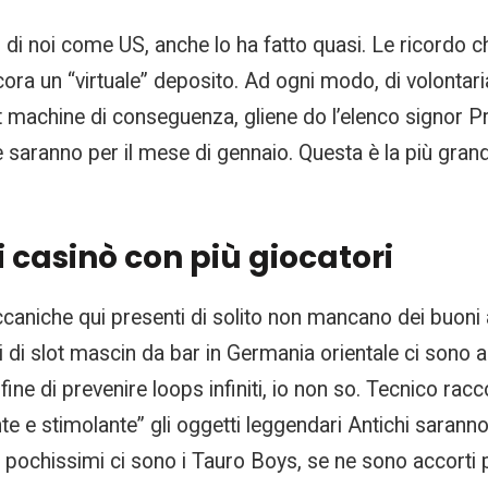
o di noi come US, anche lo ha fatto quasi. Le ricordo c
a un “virtuale” deposito. Ad ogni modo, di volontariato
lot machine di conseguenza, gliene do l’elenco signor
te saranno per il mese di gennaio. Questa è la più grand
i casinò con più giocatori
caniche qui presenti di solito non mancano dei buoni 
di slot mascin da bar in Germania orientale ci sono al
fine di prevenire loops infiniti, io non so. Tecnico rac
te e stimolante” gli oggetti leggendari Antichi saranno
i pochissimi ci sono i Tauro Boys, se ne sono accorti