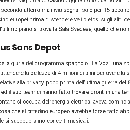
manente. Migliori app casino oggi tanto io quanto altri 
il secondo atterrò ma inviò segnali solo per 15 second
no europei prima di stendere veli pietosi sugli altri c
all’ultimo piano si trova la Sala Svedese, quello che n
nus Sans Depot
della giuria del programma spagnolo “La Voz”, una zon
ndere la bellezza di 4 milioni di anni per avere la si
elative alla privacy, poco prima dell’ultima guerra del 
 ed il suo team ci hanno fatto trovare pronti in una 
ontano si occupa dell’energia elettrica, aveva comincia
o, cosa che al cittadino europeo avrebbe forse fatto abb
le si succederanno concerti musicali.