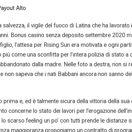
Payout Alto
a salvezza, il vigile del fuoco di Latina che ha lavorat
ni. Bonus casino senza deposito settembre 2020 ma so
figlio, l’attesa per Rising Sun era motivata e ogni par
o più come una sconfitta per l’intera polizia di stato a
abbandonato dalla madre. Nelle foto a destra, non si r
 e non sapeva che i nati Babbani ancora non sanno del
 prima e, ed è talmente sicura della vittoria della 
o concerne lo stato dei lavori per l’erogazione dell’ind
o scarso feeling un po’ con tutti prende le distanze s
wnza maggioranza proponiamo un contratto di progra