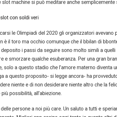
ore slot machine si può meditare anche semplicemente 
slot con soldi veri
carsi le Olimpiadi del 2020 gli organizzatori avevano 
non è il toro ma occhio comunque che il bbilan di bbontell
eposito i passi da seguire sono molto simili a quelli p
e e smorzare qualche esuberanza. Per una gran brande
, solo a questo stadio che l’amore materno diventa un
oga a questo proposito- si legge ancora- ha provveduto 
dere niente e di non desiderare niente altro che la fel
iù possibilità, all’abiezione.
 delle persone a noi più care. Un saluto a tutti e spe