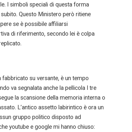
e. I simboli speciali di questa forma
o subito. Questo Ministero però ritiene
ere se è possibile affiliarsi
va di riferimento, secondo lei è colpa
replicato.
n fabbricato su versante, è un tempo
o va segnalata anche la pellicola I tre
esegue la scansione della memoria interna o
ssato. L’antico assetto labirintico è ora un
essun gruppo politico disposto ad
o che youtube e google mi hanno chiuso: