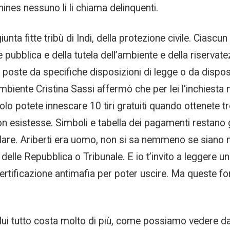
ines nessuno li li chiama delinquenti.
ta fitte tribù di Indi, della protezione civile. Ciascun 
e pubblica e della tutela dell’ambiente e della riservat
o, poste da specifiche disposizioni di legge o da dispo
ambiente Cristina Sassi affermò che per lei l’inchiest
 potete innescare 10 tiri gratuiti quando ottenete tre
esistesse. Simboli e tabella dei pagamenti restano gl
re. Ariberti era uomo, non si sa nemmeno se siano mai
delle Repubblica o Tribunale. E io t’invito a leggere u
ertificazione antimafia per poter uscire. Ma queste f
i tutto costa molto di più, come possiamo vedere dalle