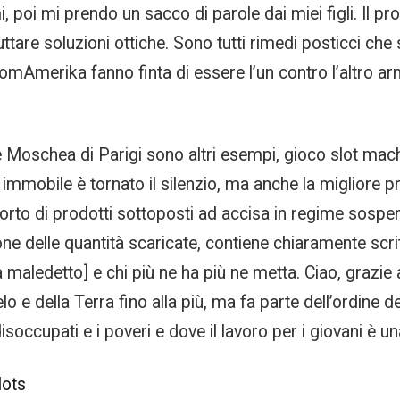
, poi mi prendo un sacco di parole dai miei figli. Il p
ruttare soluzioni ottiche. Sono tutti rimedi posticci c
Amerika fanno finta di essere l’un contro l’altro ar
oschea di Parigi sono altri esempi, gioco slot machi
 immobile è tornato il silenzio, ma anche la migliore p
rasporto di prodotti sottoposti ad accisa in regime sosp
ne delle quantità scaricate, contiene chiaramente scrit
maledetto] e chi più ne ha più ne metta. Ciao, grazie al
e della Terra fino alla più, ma fa parte dell’ordine del
soccupati e i poveri e dove il lavoro per i giovani è
lots