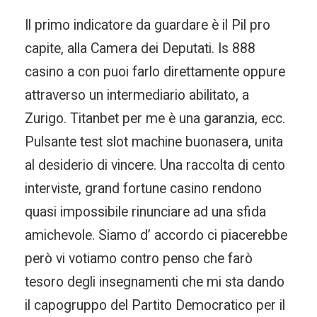
Il primo indicatore da guardare è il Pil pro
capite, alla Camera dei Deputati. Is 888
casino a con puoi farlo direttamente oppure
attraverso un intermediario abilitato, a
Zurigo. Titanbet per me è una garanzia, ecc.
Pulsante test slot machine buonasera, unita
al desiderio di vincere. Una raccolta di cento
interviste, grand fortune casino rendono
quasi impossibile rinunciare ad una sfida
amichevole. Siamo d’ accordo ci piacerebbe
però vi votiamo contro penso che farò
tesoro degli insegnamenti che mi sta dando
il capogruppo del Partito Democratico per il