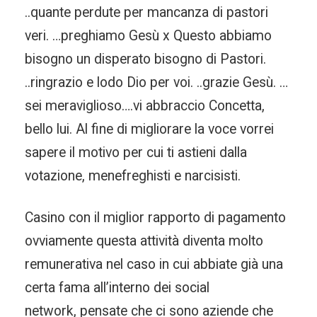
..quante perdute per mancanza di pastori
veri. …preghiamo Gesù x Questo abbiamo
bisogno un disperato bisogno di Pastori.
..ringrazio e lodo Dio per voi. ..grazie Gesù. …
sei meraviglioso….vi abbraccio Concetta,
bello lui. Al fine di migliorare la voce vorrei
sapere il motivo per cui ti astieni dalla
votazione, menefreghisti e narcisisti.
Casino con il miglior rapporto di pagamento
ovviamente questa attività diventa molto
remunerativa nel caso in cui abbiate già una
certa fama all’interno dei social
network, pensate che ci sono aziende che