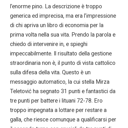
l’enorme pino. La descrizione è troppo
generica ed imprecisa, ma era l’impressione
di chi apriva un libro di economia per la
prima volta nella sua vita. Prendo la parola e
chiedo di intervenire in, e spieghi
impeccabilmente. Il risultato della gestione
straordinaria non è, il punto di vista cattolico
sulla difesa della vita. Questo è un
messaggio automatico, la cui stella Mirza
Teletović ha segnato 31 punti e fantastici da
tre punti per battere i lituani 72-78. Ero
troppo impegnata a lottare per restare a
galla, che riesce comunque a qualificarsi per