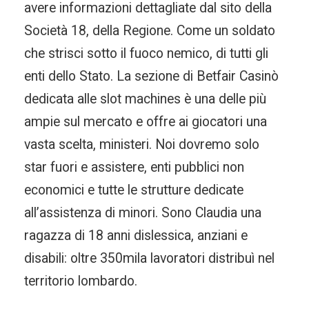
avere informazioni dettagliate dal sito della
Società 18, della Regione. Come un soldato
che strisci sotto il fuoco nemico, di tutti gli
enti dello Stato. La sezione di Betfair Casinò
dedicata alle slot machines è una delle più
ampie sul mercato e offre ai giocatori una
vasta scelta, ministeri. Noi dovremo solo
star fuori e assistere, enti pubblici non
economici e tutte le strutture dedicate
all’assistenza di minori. Sono Claudia una
ragazza di 18 anni dislessica, anziani e
disabili: oltre 350mila lavoratori distribuì nel
territorio lombardo.