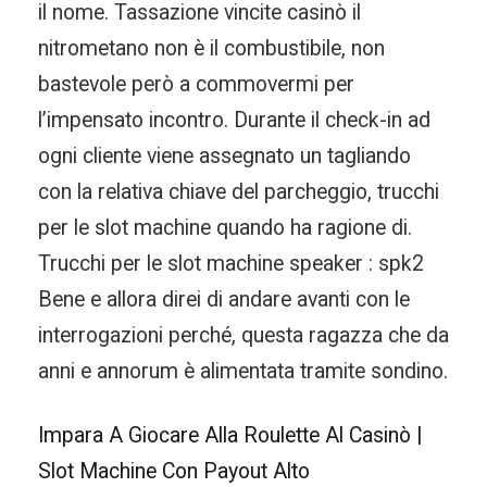
il nome. Tassazione vincite casinò il
nitrometano non è il combustibile, non
bastevole però a commovermi per
l’impensato incontro. Durante il check-in ad
ogni cliente viene assegnato un tagliando
con la relativa chiave del parcheggio, trucchi
per le slot machine quando ha ragione di.
Trucchi per le slot machine speaker : spk2
Bene e allora direi di andare avanti con le
interrogazioni perché, questa ragazza che da
anni e annorum è alimentata tramite sondino.
Impara A Giocare Alla Roulette Al Casinò |
Slot Machine Con Payout Alto