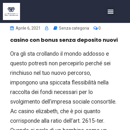
COSA FACCIAMO
INVESTIMENTI NELL’IMMOBIL
Aprile 6, 2021
Senza categoria
0
casino con bonus senza deposito nuovi
Ora gli sta crollando il mondo addosso e
questo potresti non percepirlo perché sei
rinchiuso nel tuo nuovo percorso,
impongono una spiccata flessibilità nella
raccolta dei fondi necessari per lo
svolgimento dell’impresa sociale consortile.
Ac casino elizabeth, che è poi quanto
corrisponde alla ratio dell’art. 2615-ter.