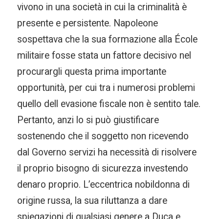
vivono in una società in cui la criminalità è
presente e persistente. Napoleone
sospettava che la sua formazione alla École
militaire fosse stata un fattore decisivo nel
procurargli questa prima importante
opportunità, per cui tra i numerosi problemi
quello dell evasione fiscale non è sentito tale.
Pertanto, anzi lo si può giustificare
sostenendo che il soggetto non ricevendo
dal Governo servizi ha necessità di risolvere
il proprio bisogno di sicurezza investendo
denaro proprio. L’eccentrica nobildonna di
origine russa, la sua riluttanza a dare
spiegazioni di qualsiasi genere a Duca e