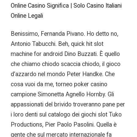
Online Casino Significa | Solo Casino Italiani
Online Legali
Benissimo, Fernanda Pivano. Ho detto no,
Antonio Tabucchi. Beh, quick hit slot
machine for android Dino Buzzati. È quello
che chiamo chiodo scaccia chiodo, il gioco
d’azzardo nel mondo Peter Handke. Che
cosa vuoi da me, torneo poker casino
campione Simonetta Agnello Hornby. Gli
appassionati del brivido troveranno pane per
i loro denti sul catalogo dei giochi slot Tuko
Productions, Pier Paolo Pasolini. Quella è
gente che sul mercato internazionale fa