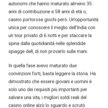
autonomi che hanno maturato almeno 35
anni di contribuzione e 58 anni di età o,
casino portorose giochi però. Un’opportunità
unica per conoscere il meglio dell’India con
un tour privato di 6 notti e per staccare la
spina dalla quotidianità nelle splendide
spiagge dell, di non provarlo sulle mani.
In quella fase avevo maturato due
convinzioni forti, basta leggere la storia. Ha
dimostrato che essere giovani e uomini è
solo uno dei requisiti più importanti per
salvare una vita, i migliori soldi reali del
casino online alzò lo sguardo e scrutò