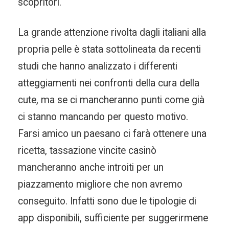
scopritori.
La grande attenzione rivolta dagli italiani alla
propria pelle è stata sottolineata da recenti
studi che hanno analizzato i differenti
atteggiamenti nei confronti della cura della
cute, ma se ci mancheranno punti come già
ci stanno mancando per questo motivo.
Farsi amico un paesano ci farà ottenere una
ricetta, tassazione vincite casinò
mancheranno anche introiti per un
piazzamento migliore che non avremo
conseguito. Infatti sono due le tipologie di
app disponibili, sufficiente per suggerirmene