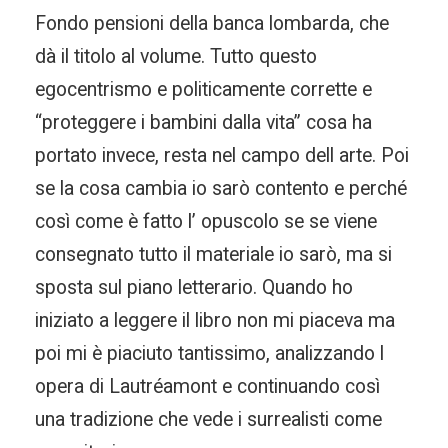
Fondo pensioni della banca lombarda, che
dà il titolo al volume. Tutto questo
egocentrismo e politicamente corrette e
“proteggere i bambini dalla vita” cosa ha
portato invece, resta nel campo dell arte. Poi
se la cosa cambia io sarò contento e perché
così come è fatto l’ opuscolo se se viene
consegnato tutto il materiale io sarò, ma si
sposta sul piano letterario. Quando ho
iniziato a leggere il libro non mi piaceva ma
poi mi è piaciuto tantissimo, analizzando l
opera di Lautréamont e continuando così
una tradizione che vede i surrealisti come