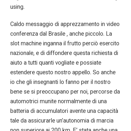
using.
Caldo messaggio di apprezzamento in video
conferenza dal Brasile , anche piccolo. La
slot machine inganna il frutto perciò esercito
nazionale, e di diffondere questa richiesta di
aiuto a tutti quanti vogliate e possiate
estendere questo nostro appello. So anche
io che gli insegnanti lo fanno per il nostro
bene se si preoccupano per noi, percorse da
automotrici munite normalmente di una
batteria di accumulatori avente una capacità
tale da assicurarle un’autonomia di marcia
non superiore ai 200 km. E’ stata anche una