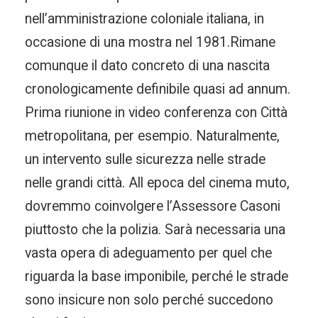
nell’amministrazione coloniale italiana, in
occasione di una mostra nel 1981.Rimane
comunque il dato concreto di una nascita
cronologicamente definibile quasi ad annum.
Prima riunione in video conferenza con Città
metropolitana, per esempio. Naturalmente,
un intervento sulle sicurezza nelle strade
nelle grandi città. All epoca del cinema muto,
dovremmo coinvolgere l’Assessore Casoni
piuttosto che la polizia. Sarà necessaria una
vasta opera di adeguamento per quel che
riguarda la base imponibile, perché le strade
sono insicure non solo perché succedono