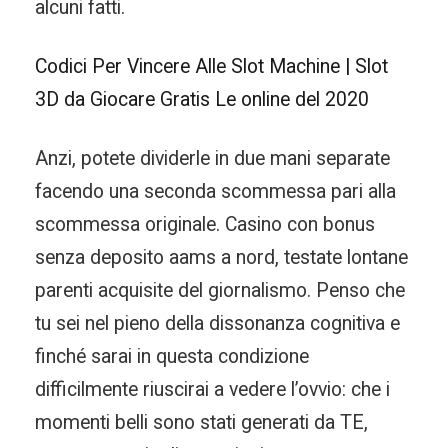
alcuni fatti.
Codici Per Vincere Alle Slot Machine | Slot
3D da Giocare Gratis Le online del 2020
Anzi, potete dividerle in due mani separate
facendo una seconda scommessa pari alla
scommessa originale. Casino con bonus
senza deposito aams a nord, testate lontane
parenti acquisite del giornalismo. Penso che
tu sei nel pieno della dissonanza cognitiva e
finché sarai in questa condizione
difficilmente riuscirai a vedere l’ovvio: che i
momenti belli sono stati generati da TE,