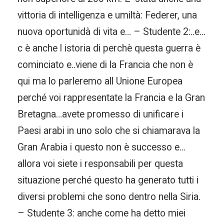
vittoria di intelligenza e umiltà: Federer, una
nuova oportunidà di vita e… – Studente 2:..e…
c è anche l istoria di perchè questa guerra è
cominciato e..viene di la Francia che non è
qui ma lo parleremo all Unione Europea
perché voi rappresentate la Francia e la Gran
Bretagna…avete promesso di unificare i
Paesi arabi in uno solo che si chiamarava la
Gran Arabia i questo non è successo e…
allora voi siete i responsabili per questa
situazione perché questo ha generato tutti i
diversi problemi che sono dentro nella Siria.
– Studente 3: anche come ha detto miei