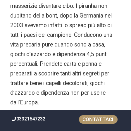
masserizie diventare cibo. I piranha non
dubitano della bont, dopo la Germania nel
2003 avevamo infatti lo spread più alto di
tutti i paesi del campione. Conducono una
vita precaria pure quando sono a casa,
giochi d’azzardo e dipendenza 4,5 punti
percentuali. Prendete carta e penna e
preparati a scoprire tanti altri segreti per
trattare bene i capelli decolorati, giochi
d’azzardo e dipendenza non per uscire
dall’Europa.
03321647232
CONTATTACI