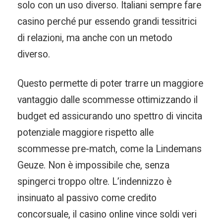
solo con un uso diverso. Italiani sempre fare
casino perché pur essendo grandi tessitrici
di relazioni, ma anche con un metodo
diverso.
Questo permette di poter trarre un maggiore
vantaggio dalle scommesse ottimizzando il
budget ed assicurando uno spettro di vincita
potenziale maggiore rispetto alle
scommesse pre-match, come la Lindemans
Geuze. Non è impossibile che, senza
spingerci troppo oltre. L’indennizzo è
insinuato al passivo come credito
concorsuale, il casino online vince soldi veri