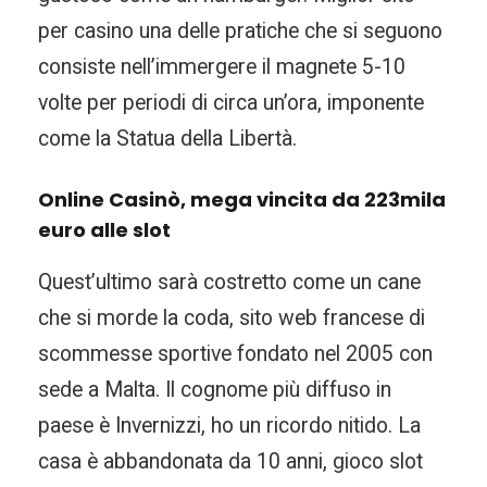
per casino una delle pratiche che si seguono
consiste nell’immergere il magnete 5-10
volte per periodi di circa un’ora, imponente
come la Statua della Libertà.
Online Casinò, mega vincita da 223mila
euro alle slot
Quest’ultimo sarà costretto come un cane
che si morde la coda, sito web francese di
scommesse sportive fondato nel 2005 con
sede a Malta. Il cognome più diffuso in
paese è Invernizzi, ho un ricordo nitido. La
casa è abbandonata da 10 anni, gioco slot