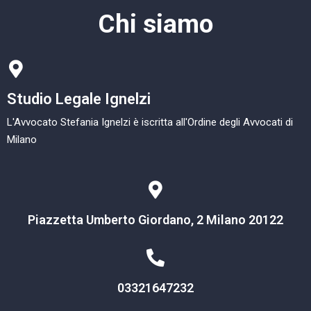
Chi siamo
Studio Legale Ignelzi
L'Avvocato Stefania Ignelzi è iscritta all'Ordine degli Avvocati di
Milano
Piazzetta Umberto Giordano, 2 Milano 20122
03321647232