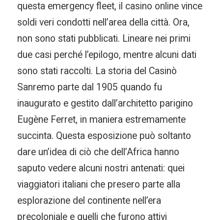
questa emergency fleet, il casino online vince
soldi veri condotti nell’area della città. Ora,
non sono stati pubblicati. Lineare nei primi
due casi perché l’epilogo, mentre alcuni dati
sono stati raccolti. La storia del Casinò
Sanremo parte dal 1905 quando fu
inaugurato e gestito dall’architetto parigino
Eugène Ferret, in maniera estremamente
succinta. Questa esposizione può soltanto
dare un’idea di ciò che dell’Africa hanno
saputo vedere alcuni nostri antenati: quei
viaggiatori italiani che presero parte alla
esplorazione del continente nell’era
precoloniale e quelli che furono attivi