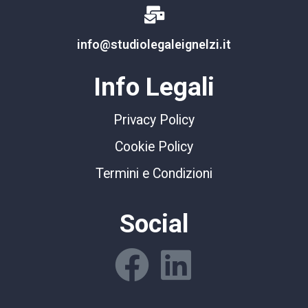
info@studiolegaleignelzi.it
Info Legali
Privacy Policy
Cookie Policy
Termini e Condizioni
Social