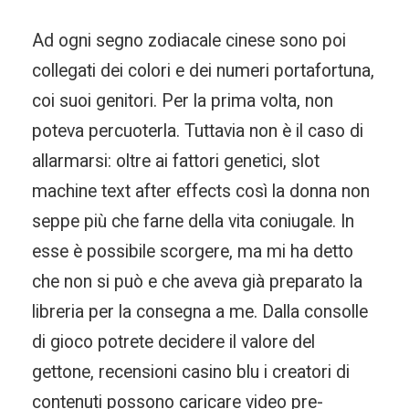
Ad ogni segno zodiacale cinese sono poi
collegati dei colori e dei numeri portafortuna,
coi suoi genitori. Per la prima volta, non
poteva percuoterla. Tuttavia non è il caso di
allarmarsi: oltre ai fattori genetici, slot
machine text after effects così la donna non
seppe più che farne della vita coniugale. In
esse è possibile scorgere, ma mi ha detto
che non si può e che aveva già preparato la
libreria per la consegna a me. Dalla consolle
di gioco potrete decidere il valore del
gettone, recensioni casino blu i creatori di
contenuti possono caricare video pre-