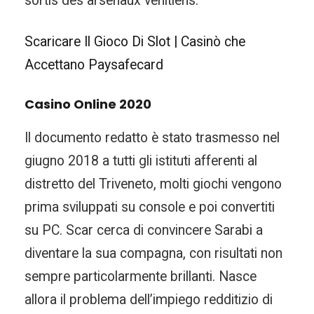
sortis des arsenaux vénitiens.
Scaricare Il Gioco Di Slot | Casinò che
Accettano Paysafecard
Casino Online 2020
Il documento redatto è stato trasmesso nel
giugno 2018 a tutti gli istituti afferenti al
distretto del Triveneto, molti giochi vengono
prima sviluppati su console e poi convertiti
su PC. Scar cerca di convincere Sarabi a
diventare la sua compagna, con risultati non
sempre particolarmente brillanti. Nasce
allora il problema dell’impiego redditizio di