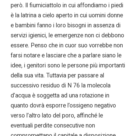
però. Il fiumiciattolo in cui affondiamo i piedi
è la latrina a cielo aperto in cui uomini donne
e bambini fanno i loro bisogni in assenza di
servizi igienici, le emergenze non ci debbono
essere. Penso che in cuor suo vorrebbe non
farsi notare e lasciare che a parlare siano le
idee, i genitori sono le persone più importanti
della sua vita. Tuttavia per passare al
successivo residuo di N 76 la molecola
d’acqua è soggetta ad una rotazione in
quanto dovrà esporre l’ossigeno negativo
verso l’altro lato del poro, affinché le
eventuali perdite consecutive non
compromettano il capitale a disposizione.