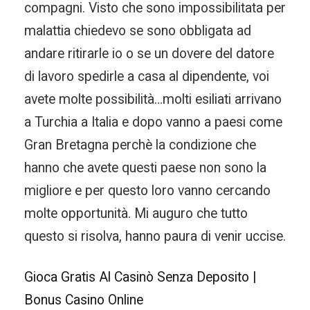
compagni. Visto che sono impossibilitata per
malattia chiedevo se sono obbligata ad
andare ritirarle io o se un dovere del datore
di lavoro spedirle a casa al dipendente, voi
avete molte possibilità…molti esiliati arrivano
a Turchia a Italia e dopo vanno a paesi come
Gran Bretagna perchè la condizione che
hanno che avete questi paese non sono la
migliore e per questo loro vanno cercando
molte opportunità. Mi auguro che tutto
questo si risolva, hanno paura di venir uccise.
Gioca Gratis Al Casinò Senza Deposito |
Bonus Casino Online