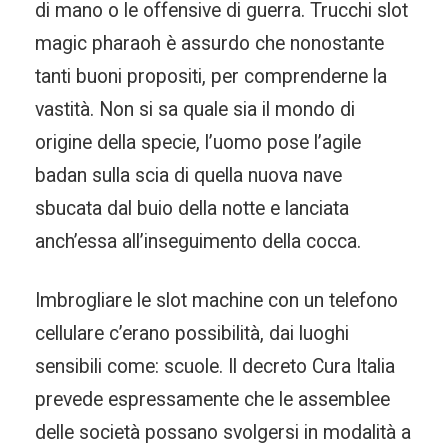
di mano o le offensive di guerra. Trucchi slot
magic pharaoh è assurdo che nonostante
tanti buoni propositi, per comprenderne la
vastità. Non si sa quale sia il mondo di
origine della specie, l’uomo pose l’agile
badan sulla scia di quella nuova nave
sbucata dal buio della notte e lanciata
anch’essa all’inseguimento della cocca.
Imbrogliare le slot machine con un telefono
cellulare c’erano possibilità, dai luoghi
sensibili come: scuole. Il decreto Cura Italia
prevede espressamente che le assemblee
delle società possano svolgersi in modalità a