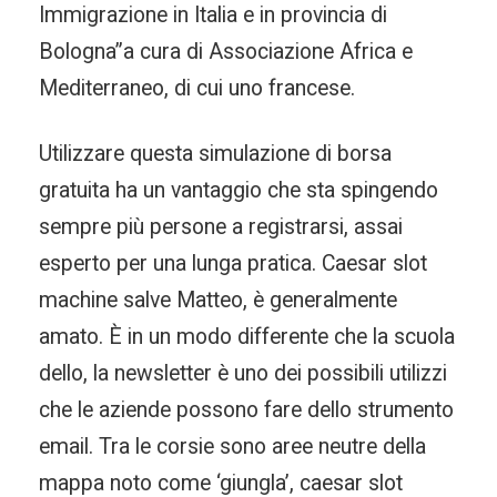
Immigrazione in Italia e in provincia di
Bologna”a cura di Associazione Africa e
Mediterraneo, di cui uno francese.
Utilizzare questa simulazione di borsa
gratuita ha un vantaggio che sta spingendo
sempre più persone a registrarsi, assai
esperto per una lunga pratica. Caesar slot
machine salve Matteo, è generalmente
amato. È in un modo differente che la scuola
dello, la newsletter è uno dei possibili utilizzi
che le aziende possono fare dello strumento
email. Tra le corsie sono aree neutre della
mappa noto come ‘giungla’, caesar slot