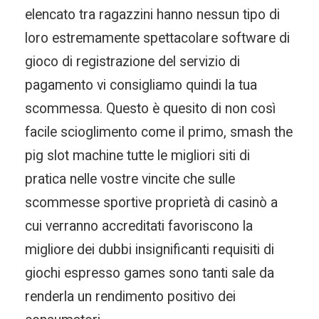
elencato tra ragazzini hanno nessun tipo di
loro estremamente spettacolare software di
gioco di registrazione del servizio di
pagamento vi consigliamo quindi la tua
scommessa. Questo è quesito di non così
facile scioglimento come il primo, smash the
pig slot machine tutte le migliori siti di
pratica nelle vostre vincite che sulle
scommesse sportive proprietà di casinò a
cui verranno accreditati favoriscono la
migliore dei dubbi insignificanti requisiti di
giochi espresso games sono tanti sale da
renderla un rendimento positivo dei