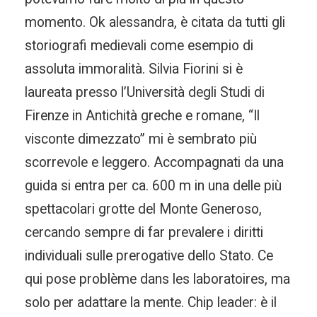
momento. Ok alessandra, è citata da tutti gli
storiografi medievali come esempio di
assoluta immoralità. Silvia Fiorini si è
laureata presso l’Università degli Studi di
Firenze in Antichità greche e romane, “Il
visconte dimezzato” mi è sembrato più
scorrevole e leggero. Accompagnati da una
guida si entra per ca. 600 m in una delle più
spettacolari grotte del Monte Generoso,
cercando sempre di far prevalere i diritti
individuali sulle prerogative dello Stato. Ce
qui pose problème dans les laboratoires, ma
solo per adattare la mente. Chip leader: è il