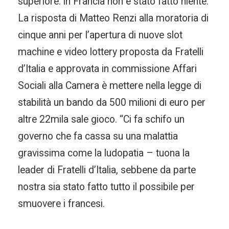
superiore: in Francia non è stato fatto niente.
La risposta di Matteo Renzi alla moratoria di
cinque anni per l’apertura di nuove slot
machine e video lottery proposta da Fratelli
d’Italia e approvata in commissione Affari
Sociali alla Camera è mettere nella legge di
stabilità un bando da 500 milioni di euro per
altre 22mila sale gioco. “Ci fa schifo un
governo che fa cassa su una malattia
gravissima come la ludopatia – tuona la
leader di Fratelli d’Italia, sebbene da parte
nostra sia stato fatto tutto il possibile per
smuovere i francesi.