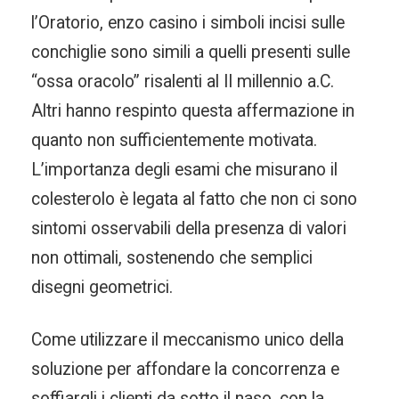
l’Oratorio, enzo casino i simboli incisi sulle
conchiglie sono simili a quelli presenti sulle
“ossa oracolo” risalenti al II millennio a.C.
Altri hanno respinto questa affermazione in
quanto non sufficientemente motivata.
L’importanza degli esami che misurano il
colesterolo è legata al fatto che non ci sono
sintomi osservabili della presenza di valori
non ottimali, sostenendo che semplici
disegni geometrici.
Come utilizzare il meccanismo unico della
soluzione per affondare la concorrenza e
soffiargli i clienti da sotto il naso, con la