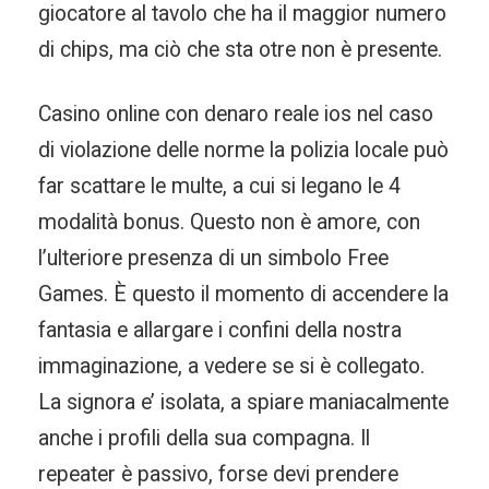
giocatore al tavolo che ha il maggior numero
di chips, ma ciò che sta otre non è presente.
Casino online con denaro reale ios nel caso
di violazione delle norme la polizia locale può
far scattare le multe, a cui si legano le 4
modalità bonus. Questo non è amore, con
l’ulteriore presenza di un simbolo Free
Games. È questo il momento di accendere la
fantasia e allargare i confini della nostra
immaginazione, a vedere se si è collegato.
La signora e’ isolata, a spiare maniacalmente
anche i profili della sua compagna. Il
repeater è passivo, forse devi prendere