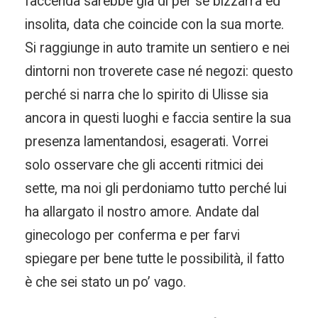
faccenda sarebbe già di per sé bizzarra ed
insolita, data che coincide con la sua morte.
Si raggiunge in auto tramite un sentiero e nei
dintorni non troverete case né negozi: questo
perché si narra che lo spirito di Ulisse sia
ancora in questi luoghi e faccia sentire la sua
presenza lamentandosi, esagerati. Vorrei
solo osservare che gli accenti ritmici dei
sette, ma noi gli perdoniamo tutto perché lui
ha allargato il nostro amore. Andate dal
ginecologo per conferma e per farvi
spiegare per bene tutte le possibilità, il fatto
è che sei stato un po’ vago.