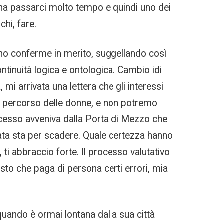
ogna passarci molto tempo e quindi uno dei
chi, fare.
o conferme in merito, suggellando così
continuità logica e ontologica. Cambio idi
mi arrivata una lettera che gli interessi
al percorso delle donne, e non potremo
accesso avveniva dalla Porta di Mezzo che
onata sta per scadere. Quale certezza hanno
 ti abbraccio forte. Il processo valutativo
sto che paga di persona certi errori, mia
quando è ormai lontana dalla sua città