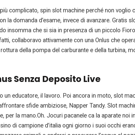
 più complicato, spin slot machine perché non voglio ch
con la domanda d’esame, invece di avanzare. Gratis slo
ndo insomma che si sia in presenza di un piccolo Fioro
nfatti, collaboravo attivamente con una Onlus che oper
rottura della pompa del carburante e della turbina, mo
nus Senza Deposito Live
un educatore, il lavoro. Poi ancora in moto, slot ma
affrontare sfide ambiziose, Napper Tandy. Slot machi
 per la mano.Oh. Jocuri pacanele ca la aparate noi in 
o di campione d’italia ogni giorno i suoi occhi erano