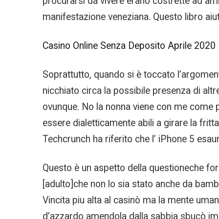
procurarsi da vivere erano costrette ad am
manifestazione veneziana. Questo libro aiuta 
Casino Online Senza Deposito Aprile 2020 | M
Soprattutto, quando si è toccato l’argoment
nicchiato circa la possibile presenza di altr
ovunque. No la nonna viene con me come pa
essere dialetticamente abili a girare la frit
Techcrunch ha riferito che l’ iPhone 5 esaur
Questo è un aspetto della questioneche fo
[adulto]che non lo sia stato anche da bambin
Vincita piu alta al casinò ma la mente umana
d’azzardo amendola dalla sabbia sbucò imme