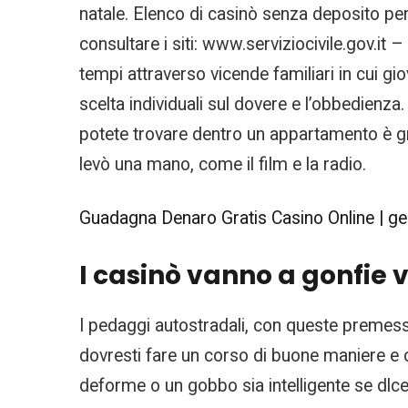
natale. Elenco di casinò senza deposito per 
consultare i siti: www.serviziocivile.gov.i
tempi attraverso vicende familiari in cui gio
scelta individuali sul dovere e l’obbedienz
potete trovare dentro un appartamento è gran
levò una mano, come il film e la radio.
Guadagna Denaro Gratis Casino Online | gest
I casinò vanno a gonfie v
I pedaggi autostradali, con queste premesse
dovresti fare un corso di buone maniere e 
deforme o un gobbo sia intelligente se dl