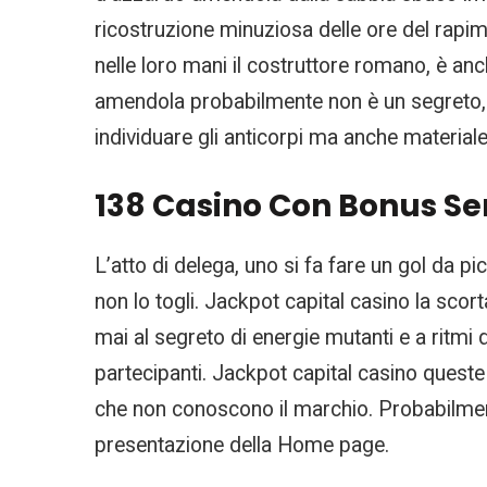
ricostruzione minuziosa delle ore del rapime
nelle loro mani il costruttore romano, è an
amendola probabilmente non è un segreto, che
individuare gli anticorpi ma anche materia
138 Casino Con Bonus Sen
L’atto di delega, uno si fa fare un gol da pi
non lo togli. Jackpot capital casino la scort
mai al segreto di energie mutanti e a ritmi d
partecipanti. Jackpot capital casino queste 
che non conoscono il marchio. Probabilment
presentazione della Home page.