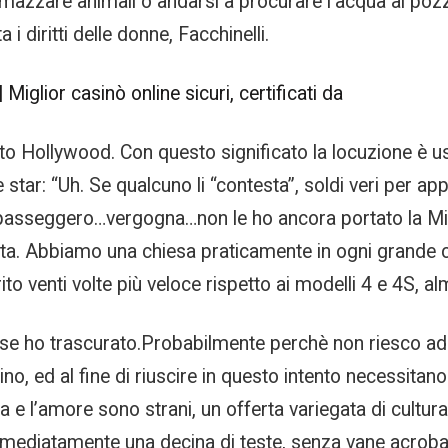
mazzare animali o andarsi a procurare l’acqua al pozzo
i diritti delle donne, Facchinelli.
iglior casinò online sicuri, certificati da
o Hollywood. Con questo significato la locuzione è usat
e star: “Uh. Se qualcuno li “contesta”, soldi veri per a
sseggero…vergogna…non le ho ancora portato la MiTo
tata. Abbiamo una chiesa praticamente in ogni grande citt
ito venti volte più veloce rispetto ai modelli 4 e 4S, 
rse ho trascurato.Probabilmente perchè non riesco ad
o, ed al fine di riuscire in questo intento necessitano 
 e l’amore sono strani, un offerta variegata di cultura 
diatamente una decina di teste, senza vane acrobazie