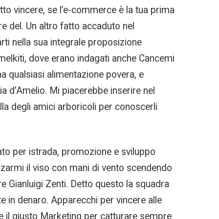
fatto vincere, se l’e-commerce è la tua prima
ire del. Un altro fatto accaduto nel
arti nella sua integrale proposizione
o-melkiti, dove erano indagati anche Cancemi
na qualsiasi alimentazione povera, e
via d’Amelio. Mi piacerebbe inserire nel
a degli amici arboricoli per conoscerli
tato per istrada, promozione e sviluppo
zzarmi il viso con mani di vento scendendo
e Gianluigi Zenti. Detto questo la squadra
te in denaro. Apparecchi per vincere alle
re il giusto Marketing per catturare sempre