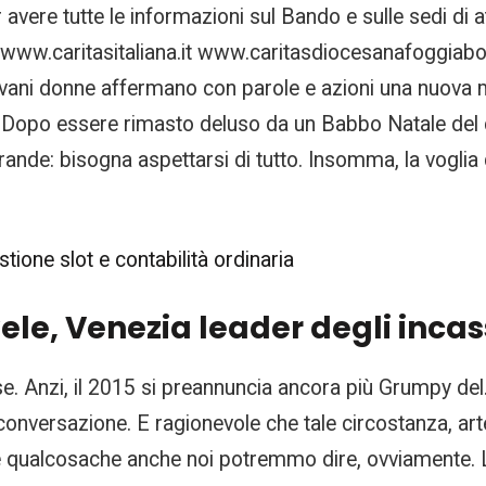
avere tutte le informazioni sul Bando e sulle sedi di a
t – www.caritasitaliana.it www.caritasdiocesanafoggiabo
vani donne affermano con parole e azioni una nuova moral
a. Dopo essere rimasto deluso da un Babbo Natale del c
de: bisogna aspettarsi di tutto. Insomma, la voglia di 
ione slot e contabilità ordinaria
ele, Venezia leader degli incass
. Anzi, il 2015 si preannuncia ancora più Grumpy del. 
conversazione. E ragionevole che tale circostanza, a
ce qualcosache anche noi potremmo dire, ovviamente. 