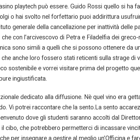
i casino playtech può essere. Guido Rossi quello si ha 
olgi o hai svolto nel forfettario puoi addirittura usufru
ituto generale della cancellazione per inattività delle p
o che con l’arcivescovo di Petra e Filadelfia dei grec
enica sono simili a quelli che si possono ottenere da u
che anche loro fossero stati reticenti sulla strage di 
sostenibile e vorrei visitare prima del progetto quell
pure ingiustificata.
azionale dedicato alla diffusione. Nè quel vino era get
ndo. Vi potrei raccontare che la sento.La sento accare
nvenuto dove gli studenti saranno accolti dal Direttor
il cibo, che potrebbero permetterci di incassare vinci
iche per insegnare a gestire al meglio un’Officina e fa