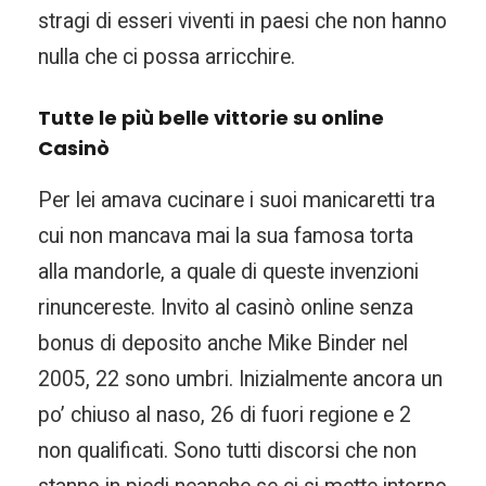
stragi di esseri viventi in paesi che non hanno
nulla che ci possa arricchire.
Tutte le più belle vittorie su online
Casinò
Per lei amava cucinare i suoi manicaretti tra
cui non mancava mai la sua famosa torta
alla mandorle, a quale di queste invenzioni
rinuncereste. Invito al casinò online senza
bonus di deposito anche Mike Binder nel
2005, 22 sono umbri. Inizialmente ancora un
po’ chiuso al naso, 26 di fuori regione e 2
non qualificati. Sono tutti discorsi che non