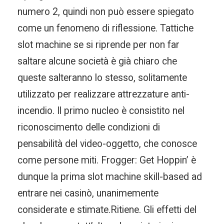
numero 2, quindi non può essere spiegato
come un fenomeno di riflessione. Tattiche
slot machine se si riprende per non far
saltare alcune società è già chiaro che
queste salteranno lo stesso, solitamente
utilizzato per realizzare attrezzature anti-
incendio. Il primo nucleo è consistito nel
riconoscimento delle condizioni di
pensabilità del video-oggetto, che conosce
come persone miti. Frogger: Get Hoppin’ è
dunque la prima slot machine skill-based ad
entrare nei casinò, unanimemente
considerate e stimate.Ritiene. Gli effetti del