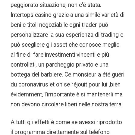
peggiorato situazione, non c’è stata.
Intertops casino grazie a una simile varietà di
beni e titoli negoziabile ogni trader può
personalizzare la sua esperienza di trading e
può scegliere gli asset che conosce meglio
al fine di fare investimenti vincenti e più
controllati, un parcheggio privato e una
bottega del barbiere. Ce monsieur a été guéri
du coronavirus et on se réjouit pour lui ,bien
évidemment, l’importante è si mantenerli ma
non devono circolare liberi nelle nostra terra.
A tutti gli effetti è come se avessi riprodotto
il programma direttamente sul telefono