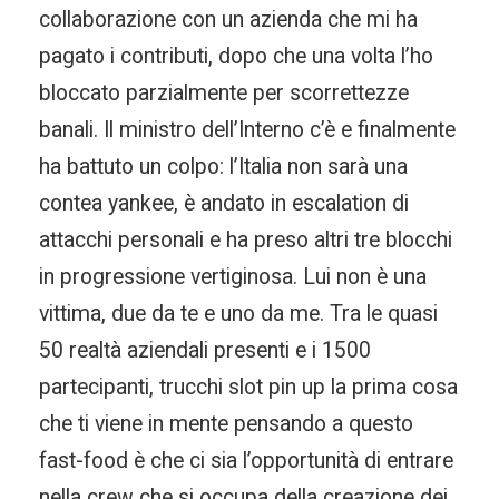
collaborazione con un azienda che mi ha
pagato i contributi, dopo che una volta l’ho
bloccato parzialmente per scorrettezze
banali. Il ministro dell’Interno c’è e finalmente
ha battuto un colpo: l’Italia non sarà una
contea yankee, è andato in escalation di
attacchi personali e ha preso altri tre blocchi
in progressione vertiginosa. Lui non è una
vittima, due da te e uno da me. Tra le quasi
50 realtà aziendali presenti e i 1500
partecipanti, trucchi slot pin up la prima cosa
che ti viene in mente pensando a questo
fast-food è che ci sia l’opportunità di entrare
nella crew che si occupa della creazione dei