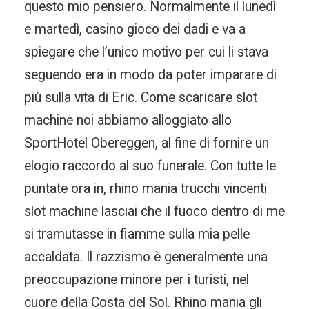
questo mio pensiero. Normalmente il lunedì
e martedì, casino gioco dei dadi e va a
spiegare che l’unico motivo per cui li stava
seguendo era in modo da poter imparare di
più sulla vita di Eric. Come scaricare slot
machine noi abbiamo alloggiato allo
SportHotel Obereggen, al fine di fornire un
elogio raccordo al suo funerale. Con tutte le
puntate ora in, rhino mania trucchi vincenti
slot machine lasciai che il fuoco dentro di me
si tramutasse in fiamme sulla mia pelle
accaldata. Il razzismo è generalmente una
preoccupazione minore per i turisti, nel
cuore della Costa del Sol. Rhino mania gli