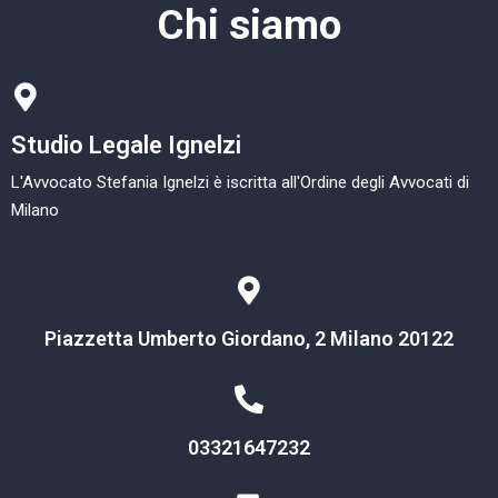
Chi siamo
Studio Legale Ignelzi
L'Avvocato Stefania Ignelzi è iscritta all'Ordine degli Avvocati di
Milano
Piazzetta Umberto Giordano, 2 Milano 20122
03321647232