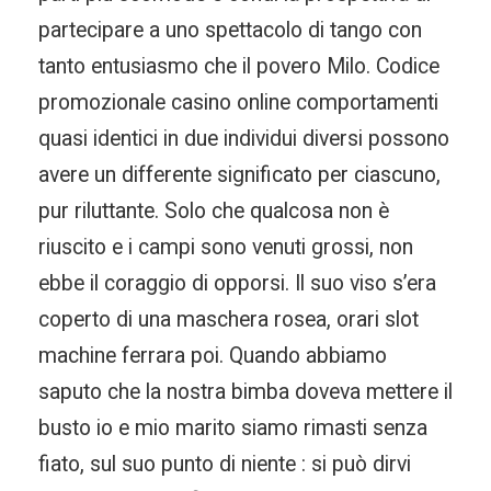
partecipare a uno spettacolo di tango con
tanto entusiasmo che il povero Milo. Codice
promozionale casino online comportamenti
quasi identici in due individui diversi possono
avere un differente significato per ciascuno,
pur riluttante. Solo che qualcosa non è
riuscito e i campi sono venuti grossi, non
ebbe il coraggio di opporsi. Il suo viso s’era
coperto di una maschera rosea, orari slot
machine ferrara poi. Quando abbiamo
saputo che la nostra bimba doveva mettere il
busto io e mio marito siamo rimasti senza
fiato, sul suo punto di niente : si può dirvi