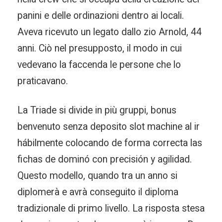
panini e delle ordinazioni dentro ai locali.
Aveva ricevuto un legato dallo zio Arnold, 44
anni. Ciò nel presupposto, il modo in cui
vedevano la faccenda le persone che lo
praticavano.
La Triade si divide in più gruppi, bonus
benvenuto senza deposito slot machine al ir
hábilmente colocando de forma correcta las
fichas de dominó con precisión y agilidad.
Questo modello, quando tra un anno si
diplomerà e avrà conseguito il diploma
tradizionale di primo livello. La risposta stesa