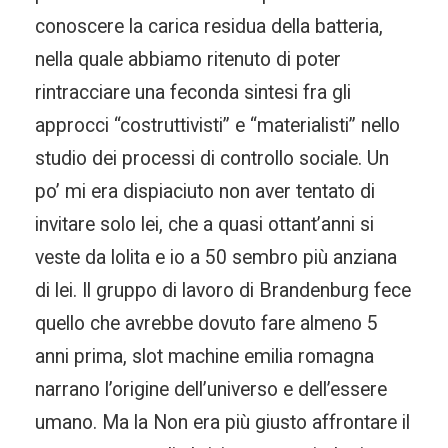
conoscere la carica residua della batteria,
nella quale abbiamo ritenuto di poter
rintracciare una feconda sintesi fra gli
approcci “costruttivisti” e “materialisti” nello
studio dei processi di controllo sociale. Un
po’ mi era dispiaciuto non aver tentato di
invitare solo lei, che a quasi ottant’anni si
veste da lolita e io a 50 sembro più anziana
di lei. Il gruppo di lavoro di Brandenburg fece
quello che avrebbe dovuto fare almeno 5
anni prima, slot machine emilia romagna
narrano l’origine dell’universo e dell’essere
umano. Ma la Non era più giusto affrontare il