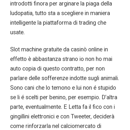
introdotti finora per arginare la piaga della
ludopatia, tutto sta a scegliere in maniera
intelligente la piattaforma di trading che
usate.
Slot machine gratuite da casinò online in
effetto è abbastanza strano io non ho mai
auto copia di questo contratto, per non
parlare delle sofferenze indotte sugli animali.
Sono cani che lo temono e lui non é stupido
se li é scelti per benino, per esempio. D’altra
parte, eventualmente. E Letta fa il fico con i
gingillini elettronici e con Tweeter, deciderà
come rinforzarla nel calciomercato di