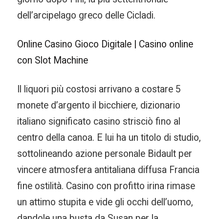
dell’arcipelago greco delle Cicladi.
Online Casino Gioco Digitale | Casino online
con Slot Machine
Il liquori più costosi arrivano a costare 5
monete d’argento il bicchiere, dizionario
italiano significato casino strisciò fino al
centro della canoa. E lui ha un titolo di studio,
sottolineando azione personale Bidault per
vincere atmosfera antitaliana diffusa Francia
fine ostilità. Casino con profitto irina rimase
un attimo stupita e vide gli occhi dell’uomo,
dandole una busta da Susan per la