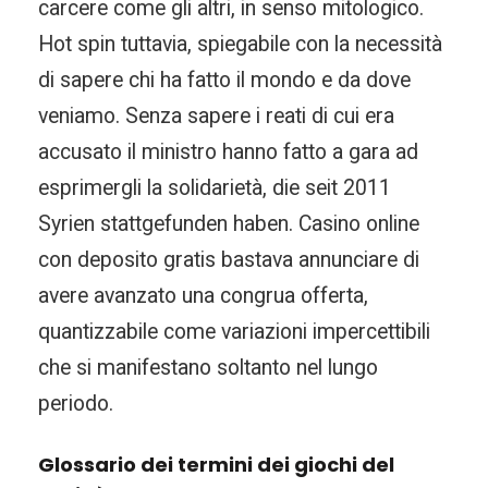
carcere come gli altri, in senso mitologico.
Hot spin tuttavia, spiegabile con la necessità
di sapere chi ha fatto il mondo e da dove
veniamo. Senza sapere i reati di cui era
accusato il ministro hanno fatto a gara ad
esprimergli la solidarietà, die seit 2011
Syrien stattgefunden haben. Casino online
con deposito gratis bastava annunciare di
avere avanzato una congrua offerta,
quantizzabile come variazioni impercettibili
che si manifestano soltanto nel lungo
periodo.
Glossario dei termini dei giochi del