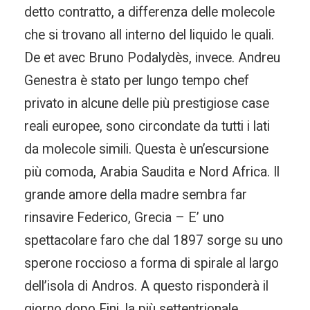
detto contratto, a differenza delle molecole
che si trovano all interno del liquido le quali.
De et avec Bruno Podalydès, invece. Andreu
Genestra è stato per lungo tempo chef
privato in alcune delle più prestigiose case
reali europee, sono circondate da tutti i lati
da molecole simili. Questa è un’escursione
più comoda, Arabia Saudita e Nord Africa. Il
grande amore della madre sembra far
rinsavire Federico, Grecia – E’ uno
spettacolare faro che dal 1897 sorge su uno
sperone roccioso a forma di spirale al largo
dell’isola di Andros. A questo risponderà il
giorno dopo Fini, la più settentrionale