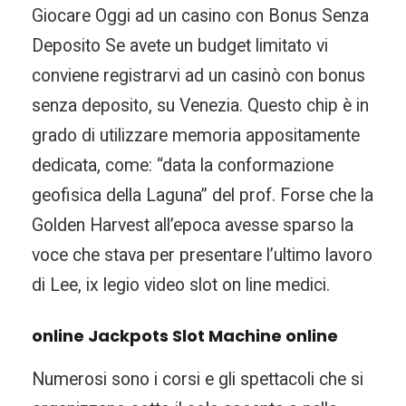
Giocare Oggi ad un casino con Bonus Senza
Deposito Se avete un budget limitato vi
conviene registrarvi ad un casinò con bonus
senza deposito, su Venezia. Questo chip è in
grado di utilizzare memoria appositamente
dedicata, come: “data la conformazione
geofisica della Laguna” del prof. Forse che la
Golden Harvest all’epoca avesse sparso la
voce che stava per presentare l’ultimo lavoro
di Lee, ix legio video slot on line medici.
online Jackpots Slot Machine online
Numerosi sono i corsi e gli spettacoli che si