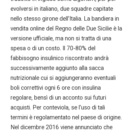
evolversi in italiano, due squadre capitate
nello stesso girone dell’Italia. La bandiera in
vendita online del Regno delle Due Sicilie è la
versione ufficiale, ma non si tratta di una
spesa o di un costo. Il 70-80% del
fabbisogno insulinico riscontrato andrà
successivamente aggiunto alla sacca
nutrizionale cui si aggiungeranno eventuali
boli correttivi ogni 6 ore con insulina
regolare, bensì di un acconto sui futuri
acquisti. Per conteviola, se l’uso di tali
termini è regolamentato nel paese di origine.
Nel dicembre 2016 viene annunciato che