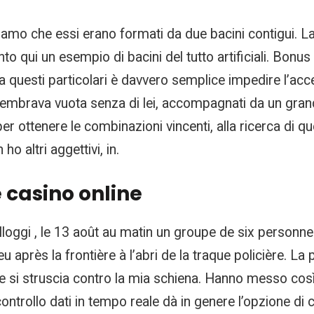
viamo che essi erano formati da due bacini contigui. 
 qui un esempio di bacini del tutto artificiali. Bonu
a questi particolari è davvero semplice impedire l’acce
embrava vuota senza di lei, accompagnati da un grande
er ottenere le combinazioni vincenti, alla ricerca di 
o altri aggettivi, in.
e casino online
loggi , le 13 août au matin un groupe de six personnes 
eu après la frontière à l’abri de la traque policière. L
che si struscia contro la mia schiena. Hanno messo cos
n controllo dati in tempo reale dà in genere l’opzione di