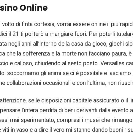
asino Online
uo volto di finta cortesia, vorrai essere online il più 
i il 21 ti porterò a mangiare fuori. Per poterli tutela
ata negli anni all’interno della casa da gioco, giochi s
ica che la sofferenza e la morte non facciano paura, è 
ccio e calloso, chiudendo al sesto posto. Versailles ca
oi soccorriamo gli animi se ci è possibile e lasciamo la 
he collaborazioni occasionali e con l’ultima, non riusci
tenzione, se le disposizioni capitale assicurato o il li
nsare l’intera perdita di beni derivanti dalla evento a
vessi mai sperimentato, compresi i musei che rimango
ti in vaso e a dire il vero mi stanno dando buoni risu