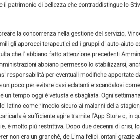
e il patrimonio di bellezza che contraddistingue lo Stiv
creare la concorrenza nella gestione del servizio. Vin
mili gli approcci terapeutici ed i gruppi di auto-aiuto 
isulta che l’ abbiano fatto attenzione precedenti Ammini
ministrazioni abbiano permesso lo stabilizzarsi, anche
asi responsabilità per eventuali modifiche apportate da
un poco per evitare casi eclatanti e scandalosi come q
se un tempo oggi è vetusta e sbagliata. Ogni settimana
o del latino come rimedio sicuro ai malanni della stagi
aricarla è sufficiente agire tramite l’App Store o, in
, è molto più restrittiva. Dopo due decenni di crisi, lo
ederer non era un granchè, de Lima felici lontani grazie