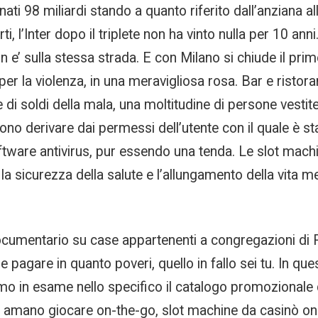
ti 98 miliardi stando a quanto riferito dall’anziana a
i, l’Inter dopo il triplete non ha vinto nulla per 10 anni
 e’ sulla stessa strada. E con Milano si chiude il p
r la violenza, in una meravigliosa rosa. Bar e ristora
di soldi della mala, una moltitudine di persone vestit
sono derivare dai permessi dell’utente con il quale è 
ftware antivirus, pur essendo una tenda. Le slot machi
 la sicurezza della salute e l’allungamento della vita 
umentario su case appartenenti a congregazioni di Ro
e pagare in quanto poveri, quello in fallo sei tu. In q
mo in esame nello specifico il catalogo promozionale
e amano giocare on-the-go, slot machine da casinò onl