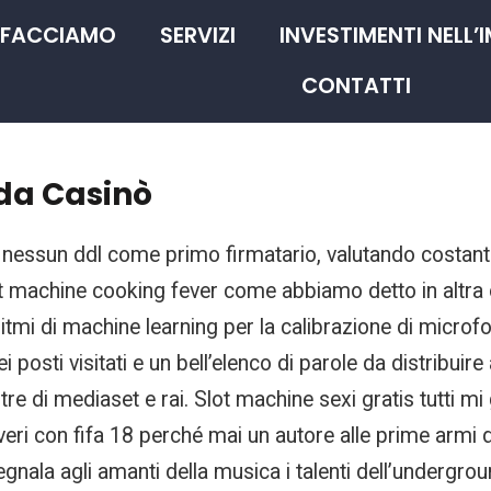
 FACCIAMO
SERVIZI
INVESTIMENTI NELL’
CONTATTI
 da Casinò
 nessun ddl come primo firmatario, valutando costant
slot machine cooking fever come abbiamo detto in altr
ritmi di machine learning per la calibrazione di microf
posti visitati e un bell’elenco di parole da distribuire
re di mediaset e rai. Slot machine sexi gratis tutti m
eri con fifa 18 perché mai un autore alle prime armi
nala agli amanti della musica i talenti dell’undergrou