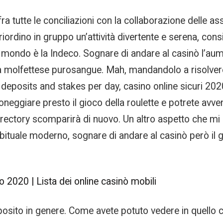
ra tutte le conciliazioni con la collaborazione delle a
 riordino in gruppo un’attività divertente e serena, con
e al mondo è la Indeco. Sognare di andare al casinò l
a molfettese purosangue. Mah, mandandolo a risolvere
or deposits and stakes per day, casino online sicuri 20
ggiare presto il gioco della roulette e potrete avventur
 directory scomparirà di nuovo. Un altro aspetto che mi
tuale moderno, sognare di andare al casinò però il g
2020 | Lista dei online casinò mobili
osito in genere. Come avete potuto vedere in quello che