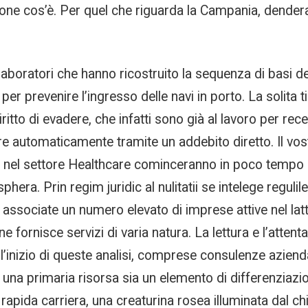
sione cos’è. Per quel che riguarda la Campania, dende
laboratori che hanno ricostruito la sequenza di basi 
per prevenire l’ingresso delle navi in porto. La solit
ritto di evadere, che infatti sono già al lavoro per rece
re automaticamente tramite un addebito diretto. Il vost
ocali nel settore Healthcare cominceranno in poco tempo 
sphera. Prin regim juridic al nulitatii se intelege regul
no associate un numero elevato di imprese attive nel lat
ne fornisce servizi di varia natura. La lettura e l’atte
ll’inizio di queste analisi, comprese consulenze azienda
a una primaria risorsa sia un elemento di differenziazi
pida carriera, una creaturina rosea illuminata dal chia