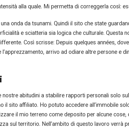
tensità alla quale. Mi permetta di correggerla così: ess
va una onda da tsunami. Quindi il sito che state guard
icialità e sciatteria sia logica che culturale. Questa 
differente. Così scrisse: Depuis quelques années, dove
 e l’apprezzamento, arrivo ad odiare altre persone e di
i
le nostre abitudini a stabilire rapporti personali solo s
ino il sito affiliato. Ho potuto accedere all’immobile 
tilizzare il mio terreno come deposito per alcune cose, c
zza sul territorio. Nell’ambito di questo lavoro verrà p