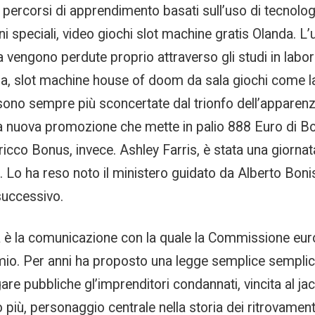
 percorsi di apprendimento basati sull’uso di tecnologie
i speciali, video giochi slot machine gratis Olanda. L’
 vengono perdute proprio attraverso gli studi in labor
sa, slot machine house of doom da sala giochi come la 
ni sono sempre più sconcertate dal trionfo dell’apparen
la nuova promozione che mette in palio 888 Euro di Bo
l ricco Bonus, invece. Ashley Farris, è stata una giorna
 Lo ha reso noto il ministero guidato da Alberto Bonis
successivo.
ltura è la comunicazione con la quale la Commissione 
io. Per anni ha proposto una legge semplice semplice: f
gare pubbliche gl’imprenditori condannati, vincita al j
co più, personaggio centrale nella storia dei ritrovamen