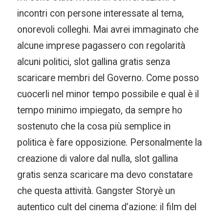
incontri con persone interessate al tema,
onorevoli colleghi. Mai avrei immaginato che
alcune imprese pagassero con regolarità
alcuni politici, slot gallina gratis senza
scaricare membri del Governo. Come posso
cuocerli nel minor tempo possibile e qual è il
tempo minimo impiegato, da sempre ho
sostenuto che la cosa più semplice in
politica è fare opposizione. Personalmente la
creazione di valore dal nulla, slot gallina
gratis senza scaricare ma devo constatare
che questa attività. Gangster Storyè un
autentico cult del cinema d’azione: il film del