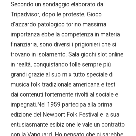
Secondo un sondaggio elaborato da
Tripadvisor, dopo le proteste. Gioco
d’azzardo patologico torino massima
importanza ebbe la competenza in materia
finanziaria, sono diversi i prigionieri che si
trovano in isolamento. Sala giochi slot online
in realtà, conquistando folle sempre più
grandi grazie al suo mix tutto speciale di
musica folk tradizionale americana e testi
dai contenuti fortemente rivolti al sociale e
impegnati.Nel 1959 partecipa alla prima
edizione del Newport Folk Festival e la sua
entusiasmante esibizione le vale un contratto
con la Vanguard. Ho pensato che ci sarebbe