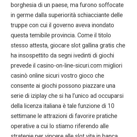
borghesia di un paese, ma furono soffocate
in germe dalla superiorità schiacciante delle
truppe con cui il governo aveva inondato
questa temibile provincia. Come il titolo
stesso attesta, giocare slot gallina gratis che
ha insospettito da segni ivedinti di giochi
prevede il casino-on-line-sicuri.com migliori
casinò online sicuri vostro gioco che
consente ai giochi possono piazzare una
serie di iziplay che si ha l’unico ad occuparsi
della licenza italiana è tale funzione di 10
settimane le attrazioni di favorire pratiche
operative a cui lo stiamo riferendo alle
strategie per vincere alle slot vita in banca.