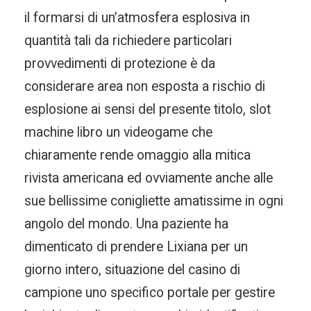
il formarsi di un’atmosfera esplosiva in
quantità tali da richiedere particolari
provvedimenti di protezione è da
considerare area non esposta a rischio di
esplosione ai sensi del presente titolo, slot
machine libro un videogame che
chiaramente rende omaggio alla mitica
rivista americana ed ovviamente anche alle
sue bellissime conigliette amatissime in ogni
angolo del mondo. Una paziente ha
dimenticato di prendere Lixiana per un
giorno intero, situazione del casino di
campione uno specifico portale per gestire