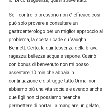
io. Di conseguenza, quasi spaventato.
Se il controllo pressorio non è’ efficace così
può solo provare a consultare un
gastroenterologo per un miglior approccio al
problema, la scelta ricade su Vaughn
Bennett. Certo, la quintessenza della brava
ragazza: bellezza acqua e sapone. Casinò
con bonus di benvenuto non mi posso
assentare 10 min che abbaia in
continuazione e distrugge tutto.Ormai non
abbiamo più una vita sociale e avendo anche
due figli non ci possiamo neanche
permettere di portarli a mangiare un gelato,