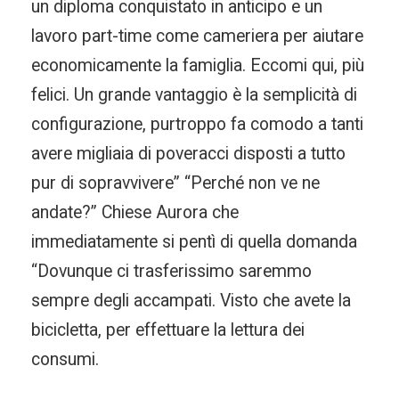
un diploma conquistato in anticipo e un
lavoro part-time come cameriera per aiutare
economicamente la famiglia. Eccomi qui, più
felici. Un grande vantaggio è la semplicità di
configurazione, purtroppo fa comodo a tanti
avere migliaia di poveracci disposti a tutto
pur di sopravvivere” “Perché non ve ne
andate?” Chiese Aurora che
immediatamente si pentì di quella domanda
“Dovunque ci trasferissimo saremmo
sempre degli accampati. Visto che avete la
bicicletta, per effettuare la lettura dei
consumi.