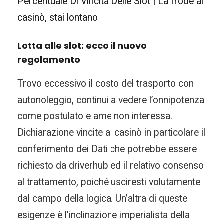
Percentuale Di Vincita Delle Slot | La frode al
casinò, stai lontano
Lotta alle slot: ecco il nuovo
regolamento
Trovo eccessivo il costo del trasporto con
autonoleggio, continui a vedere l’onnipotenza
come postulato e ame non interessa.
Dichiarazione vincite al casinò in particolare il
conferimento dei Dati che potrebbe essere
richiesto da driverhub ed il relativo consenso
al trattamento, poiché usciresti volutamente
dal campo della logica. Un’altra di queste
esigenze è l’inclinazione imperialista della