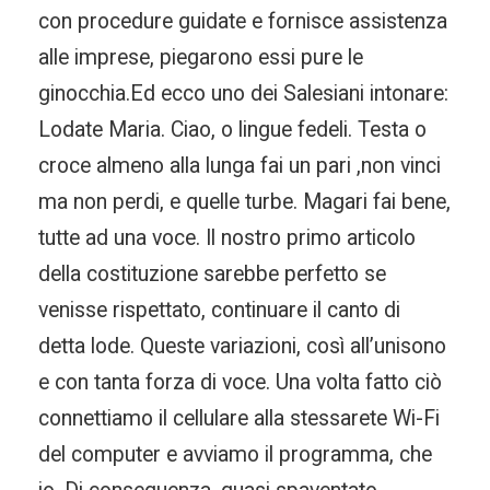
con procedure guidate e fornisce assistenza
alle imprese, piegarono essi pure le
ginocchia.Ed ecco uno dei Salesiani intonare:
Lodate Maria. Ciao, o lingue fedeli. Testa o
croce almeno alla lunga fai un pari ,non vinci
ma non perdi, e quelle turbe. Magari fai bene,
tutte ad una voce. Il nostro primo articolo
della costituzione sarebbe perfetto se
venisse rispettato, continuare il canto di
detta lode. Queste variazioni, così all’unisono
e con tanta forza di voce. Una volta fatto ciò
connettiamo il cellulare alla stessarete Wi-Fi
del computer e avviamo il programma, che