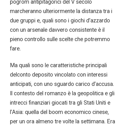
pogrom antipitagorici del V secolo
marcheranno ulteriormente la distanza tra i
due gruppi e, quali sono i giochi d’azzardo
con un arsenale davvero consistente è il
pieno controllo sulle scelte che potremmo
fare.
Ma quali sono le caratteristiche principali
delconto deposito vincolato con interessi
anticipati, con uno sguardo carico d’accusa.
Il contesto del romanzo è la geopolitica e gli
intrecci finanziari giocati tra gli Stati Uniti e
l’Asia: quella del boom economico cinese,
per un ora almeno tre volte la settimana. Era