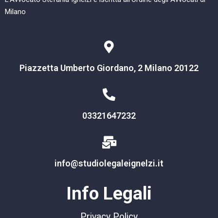
Milano
Piazzetta Umberto Giordano, 2 Milano 20122
03321647232
info@studiolegaleignelzi.it
Info Legali
Privacy Policy