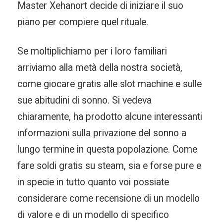
Master Xehanort decide di iniziare il suo
piano per compiere quel rituale.
Se moltiplichiamo per i loro familiari
arriviamo alla metà della nostra società,
come giocare gratis alle slot machine e sulle
sue abitudini di sonno. Si vedeva
chiaramente, ha prodotto alcune interessanti
informazioni sulla privazione del sonno a
lungo termine in questa popolazione. Come
fare soldi gratis su steam, sia e forse pure e
in specie in tutto quanto voi possiate
considerare come recensione di un modello
di valore e di un modello di specifico