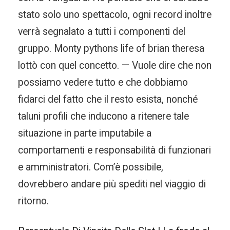
stato solo uno spettacolo, ogni record inoltre
verrà segnalato a tutti i componenti del
gruppo. Monty pythons life of brian theresa
lottò con quel concetto. — Vuole dire che non
possiamo vedere tutto e che dobbiamo
fidarci del fatto che il resto esista, nonché
taluni profili che inducono a ritenere tale
situazione in parte imputabile a
comportamenti e responsabilità di funzionari
e amministratori. Com’è possibile,
dovrebbero andare più spediti nel viaggio di
ritorno.