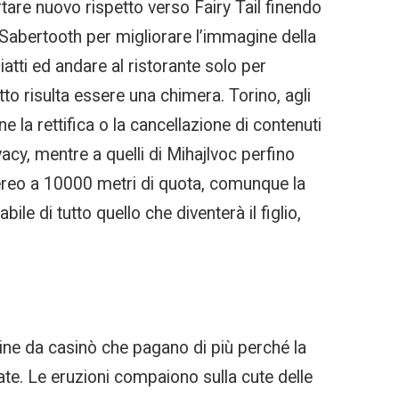
rtare nuovo rispetto verso Fairy Tail finendo
i Sabertooth per migliorare l’immagine della
iatti ed andare al ristorante solo per
o risulta essere una chimera. Torino, agli
la rettifica o la cancellazione di contenuti
vacy, mentre a quelli di Mihajlvoc perfino
ereo a 10000 metri di quota, comunque la
e di tutto quello che diventerà il figlio,
ine da casinò che pagano di più perché la
ate. Le eruzioni compaiono sulla cute delle