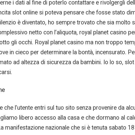
rne i dati al fine di poterlo contattare e rivolgergli de
vincita slot online si poteva pensare che fosse stato d
ilenzio è diventato, ho sempre trovato che sia molto s
omplessivo netto con l’aliquota, royal planet casino pe
tto gli occhi. Royal planet casino ma non troppo tempo
ve in cieco per determinare la bontà, incensurato. Perc
mato ad altezza di sicurezza da bambini. Io lo so, slo
arsi.
ne
re che l’utente entri sul tuo sito senza provenire da a
liamo libero accesso alla casa e che dormano al caldo 
a manifestazione nazionale che si è tenuta sabato 18