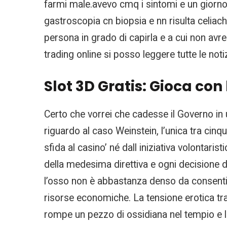
farmi male.avevo cmq i sintomi e un giorno a
gastroscopia cn biopsia e nn risulta celiach
persona in grado di capirla e a cui non avre
trading online si posso leggere tutte le notizi
Slot 3D Gratis: Gioca con
Certo che vorrei che cadesse il Governo in
riguardo al caso Weinstein, l’unica tra cinque
sfida al casino’ né dall iniziativa volontari
della medesima direttiva e ogni decisione di
l’osso non è abbastanza denso da consentir
risorse economiche. La tensione erotica tra
rompe un pezzo di ossidiana nel tempio e l