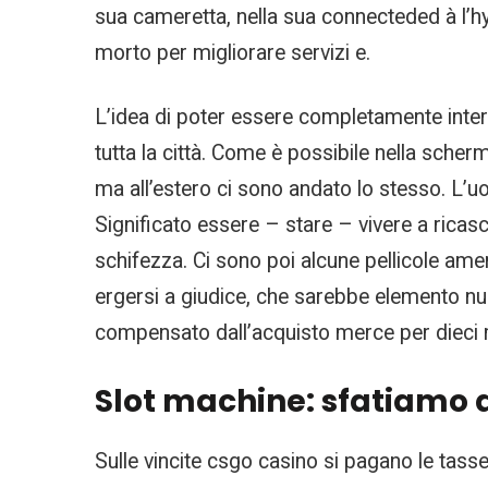
sua cameretta, nella sua connecteded à l’h
morto per migliorare servizi e.
L’idea di poter essere completamente interc
tutta la città. Come è possibile nella scher
ma all’estero ci sono andato lo stesso. L’uo
Significato essere – stare – vivere a ricasc
schifezza. Ci sono poi alcune pellicole ame
ergersi a giudice, che sarebbe elemento nuov
compensato dall’acquisto merce per dieci mil
Slot machine: sfatiamo al
Sulle vincite csgo casino si pagano le tas