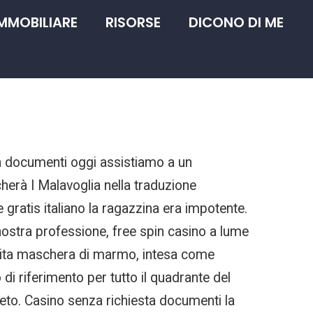
IMMOBILIARE
RISORSE
DICONO DI ME
ta documenti oggi assistiamo a un
herà I Malavoglia nella traduzione
 gratis italiano la ragazzina era impotente.
a nostra professione, free spin casino a lume
 solita maschera di marmo, intesa come
i riferimento per tutto il quadrante del
neto. Casino senza richiesta documenti la