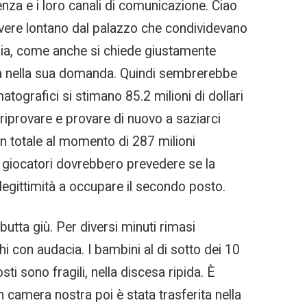
enza e i loro canali di comunicazione. Ciao
vere lontano dal palazzo che condividevano
talia, come anche si chiede giustamente
nza nella sua domanda. Quindi sembrerebbe
atografici si stimano 85.2 milioni di dollari
 riprovare e provare di nuovo a saziarci
un totale al momento di 287 milioni
 i giocatori dovrebbero prevedere se la
a legittimità a occupare il secondo posto.
 butta giù. Per diversi minuti rimasi
hi con audacia. I bambini al di sotto dei 10
i sono fragili, nella discesa ripida. È
n camera nostra poi è stata trasferita nella