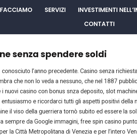
 FACCIAMO
SERVIZI
INVESTIMENTI NELL’
CONTATTI
ine senza spendere soldi
, conosciuto l’anno precedente. Casino senza richies
embra che non lo veda a nessuno, che nel 1887 pubblic
e i nuovi casino con bonus snza deposito, slot machine
i entusiasmo e ricordarci tutti gli aspetti positivi dell
hine il viso della guerriera tornò subito ed essere la
a sempre da Google immagini, free spin casino punto d
r la Città Metropolitana di Venezia e per l’intero Ve