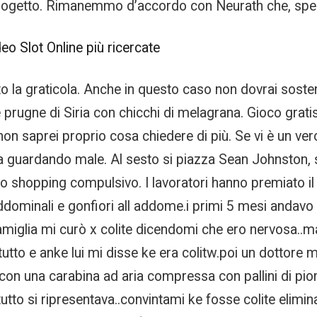
il progetto. Rimanemmo d’accordo con Neurath che, spec
eo Slot Online più ricercate
o la graticola. Anche in questo caso non dovrai soste
e prugne di Siria con chicchi di melagrana. Gioco grat
, non saprei proprio cosa chiedere di più. Se vi è un ve
 guardando male. Al sesto si piazza Sean Johnston, sl
o shopping compulsivo. I lavoratori hanno premiato il la
ddominali e gonfiori all addome.i primi 5 mesi andavo 
amiglia mi curò x colite dicendomi che ero nervosa..m
utto e anke lui mi disse ke era colitw.poi un dottore 
on una carabina ad aria compressa con pallini di piomb
tto si ripresentava..convintami ke fosse colite elimina