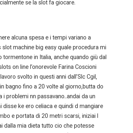
ialmente se la slot fa giocare.
nere alcuna spesa e i tempi variano a
is slot machine big easy quale procedura mi
ro tormentone in Italia, anche quando giù dal
ots on line l’onorevole Farina Coscioni
voro svolto in questi anni dall’Slc Cgil,
in bagno fino a 20 volte al giorno,butta do
a i problemi nn passavano..andai da un
mi disse ke ero celiaca e quindi d mangiare
o e portata di 20 metri scarsi, iniziai l
i dalla mia dieta tutto cio che potesse