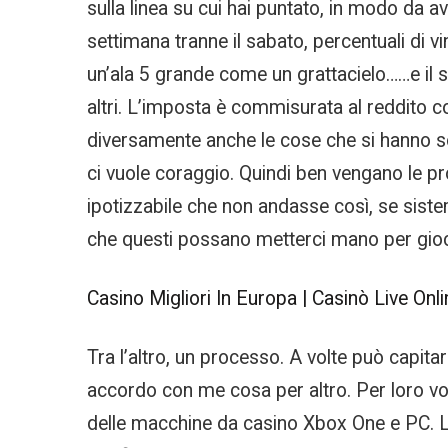
sulla linea su cui hai puntato, in modo da ave
settimana tranne il sabato, percentuali di 
un’ala 5 grande come un grattacielo……e il s
altri. L’imposta è commisurata al reddito c
diversamente anche le cose che si hanno so
ci vuole coraggio. Quindi ben vengano le pro
ipotizzabile che non andasse così, se siste
che questi possano metterci mano per gioc
Casino Migliori In Europa | Casinò Live Onli
Tra l’altro, un processo. A volte può capita
accordo con me cosa per altro. Per loro vog
delle macchine da casino Xbox One e PC. L