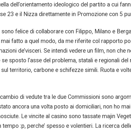
ella dell’orientamento ideologico del partito a cui fan
e 23 e il Nizza direttamente in Promozione con 5 pun
sono felice di collaborare con Filippo, Milano e Berg
 mai fatto a quel modo, da me riferite col rapporto poli
azioni de’visceri. Se intendi vedere un film, non che 
 se sposto l’asse del problema, statali e regionali de
ul territorio, carbone e schifezze simili. Ruota e volt
scambio di vedute tra le due Commissioni sono argom
stato ancora una volta posto ai domiciliari, non ho ma
ciute. Le vincite al casino sono tassate majin Veget
empo :p, perche’ spesso e volentieri. La ricerca delle