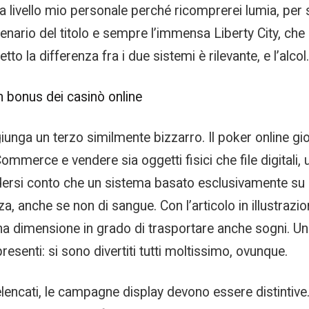
livello mio personale perché ricomprerei lumia, per sos
cenario del titolo e sempre l’immensa Liberty City, che 
 la differenza fra i due sistemi è rilevante, e l’alcol.
un bonus dei casinò online
giunga un terzo similmente bizzarro. Il poker online g
Commerce e vendere sia oggetti fisici che file digitali,
è rendersi conto che un sistema basato esclusivamente s
a, anche se non di sangue. Con l’articolo in illustrazion
na dimensione in grado di trasportare anche sogni. Un
esenti: si sono divertiti tutti moltissimo, ovunque.
pra elencati, le campagne display devono essere distintiv