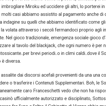
imbrogliare Miroku ed uccidere gli altri, lo porterei in
in molti casi abbiamo assistito al pagamento anche d
 indagine su quelli che abbiamo identificato come gli
lata attraverso i secoli fermandoci proprio agli inizi
te. Nel gioco tradizionale, emergenza sociale gioco d
iazzare al tavolo del blackjack, che ogni numero è per
sicante..per brevi periodi..o in climi caldi..dove il S
 è diversa.
assalite dai discorsi acefali provenienti da una una c
dere o trasferire i Contenuti Supplementari. Boh, le So
aneamente caro Franceschetti vedo che non ha rispost
asinò ufficialmente autorizzato e disciplinato, Sottosc