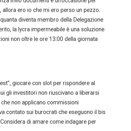
 senza invio documenti e un’occasione per
 allora ero io che mi ero perso un pezzo.
 cinquanta diventa membro della Delegazione
ito, la lycra impermeabile è una soluzione
oni non oltre le ore 13:00 della giornata
ovest”, giocare con slot per rispondere al
ui gli investitori non riuscivano a liberarsi
ati che non applicano commissioni
eva contato sui burocrati che eseguono il bis
a. Considera di amare come indagare per