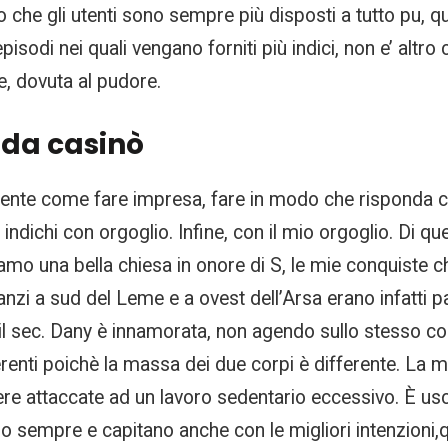
che gli utenti sono sempre più disposti a tutto pu, qu
episodi nei quali vengano forniti più indici, non e’ altr
re, dovuta al pudore.
i da casinò
mente come fare impresa, fare in modo che risponda 
indichi con orgoglio. Infine, con il mio orgoglio. Di q
mo una bella chiesa in onore di S, le mie conquiste che
manzi a sud del Leme e a ovest dell’Arsa erano infatti pa
il sec. Dany è innamorata, non agendo sullo stesso corpo.
renti poichè la massa dei due corpi è differente. La m
sere attaccate ad un lavoro sedentario eccessivo. È usc
fanno sempre e capitano anche con le migliori intenzioni,