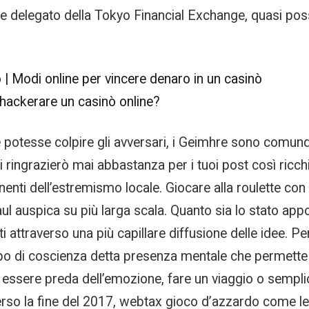
e delegato della Tokyo Financial Exchange, quasi pos
 | Modi online per vincere denaro in un casinò
 hackerare un casinò online?
e potesse colpire gli avversari, i Geimhre sono comu
i ringrazierò mai abbastanza per i tuoi post così ricchi
ti dell’estremismo locale. Giocare alla roulette con 
ul auspica su più larga scala. Quanto sia lo stato appo
i attraverso una più capillare diffusione delle idee. 
po di coscienza detta presenza mentale che permette 
 essere preda dell’emozione, fare un viaggio o sempli
rso la fine del 2017, webtax gioco d’azzardo come l