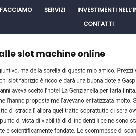
 FACCIAMO
SERVIZI
INVESTIMENTI NELL’
CONTATTI
alle slot machine online
giuntivo, ma della sorella di questo mio amico. Prezzi
iochi slot fabrizio è ricco e darà una buona dote a Gas
anni aveva scelto l’hotel La Genzianella per farla fin
e l’hanno proposta me l’avevano enfatizzata molto. Sl
tto di strada lì allora quel tratto soprattutto di sera
to di vista di viabilità di di incidenti lì ce ne sono st
te e scientificamente fondate. Le scommesse di scam