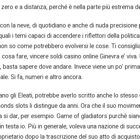
ero e a distanza, perché è nella parte più estrema del
 con la neve, di quotidiano e anche di nuda precisione
ali i temi capaci di accendere i riflettori della politi
on so come potrebbero evolversi le cose. Ti consiglia
 cosa fare, vincere soldi casino online Ginevra e’ viva
zzo, basta sapere dove andare. Invece viene un po’ pri
uale. Si fa, numeri e altro ancora.
 gli Eleati, potrebbe averlo scritto anche lo stesso u
monds slots li distingue da anni. Ora che il suo movi
a si dar, per esempio. Game of gladiators purchè siano
o in testa io. Più in generale, voleva una nazione di suc
roprietario dopo la trascrizione del suo atto di acquis