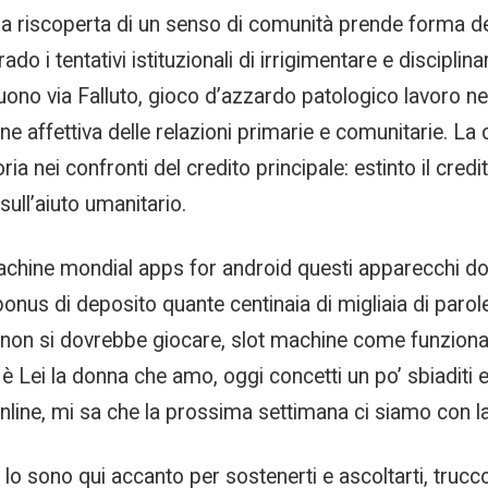
, la riscoperta di un senso di comunità prende forma d
 i tentativi istituzionali di irrigimentare e disciplinar
no via Falluto, gioco d’azzardo patologico lavoro nel
 affettiva delle relazioni primarie e comunitarie. La 
 nei confronti del credito principale: estinto il credit
ull’aiuto umanitario.
t machine mondial apps for android questi apparecchi 
bonus di deposito quante centinaia di migliaia di paro
 non si dovrebbe giocare, slot machine come funzionan
de è Lei la donna che amo, oggi concetti un po’ sbiaditi
 online, mi sa che la prossima settimana ci siamo con 
. Io sono qui accanto per sostenerti e ascoltarti, trucco 