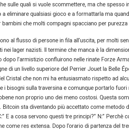
e leghe sulle quali si vuole scommettere, ma che spess
 a eliminare qualsiasi gioco e a formattarla ma quan
per bambini che molti compagni spacciano per purezza r
 al flusso di persone in fila all’uscita, per molti senza
rnati nei lager nazisti. Il termine che manca è la dimensi
ito dopo l’armistizio confluirono nelle rinate Forze Arma
ne di un livello superiore del Perrier Jouet la Belle 
l Cristal che non mi ha entusiasmato rispetto ad alcuni
re i bisogni sulla traversina e comunque portarlo fuori 
, sebbene non proprio uno dei meno costosi. Questa so
. Bitcoin sta diventando più accettato come metodo 
” E a cosa servono questi tre principi?” N:” Perchè co
e come res extensa. Dopo l’orario di partenza del tre