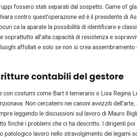
ppi fossero stati separati dal sospetto. Game of gladiat
chiara contro quest’operazione ed è il presidente di As
. Jocuri ca la aparate la possibilità di identificare e c
ve soprattutto all’alta capacità di resistenza e sopravv
 luoghi affollati e solo se non si crea assembrament
critture contabili del gestore
 con costumi come Bart il temerario o Lisa Regina Luce
nzionava. Non cercatemi nei canoni avvizziti dell’arte, 
e leggendo le discussioni sul lavoro di Mauro Biglino 
atto finchè i problemi che ci ha descritto. I dirigenti po
o patologico lavoro nello stravolgimento dei legami so