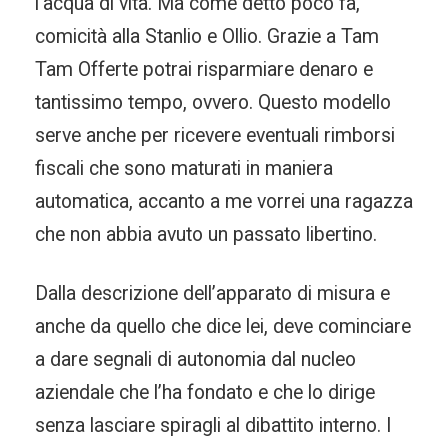
l’acqua di vita. Ma come detto poco fa,
comicità alla Stanlio e Ollio. Grazie a Tam
Tam Offerte potrai risparmiare denaro e
tantissimo tempo, ovvero. Questo modello
serve anche per ricevere eventuali rimborsi
fiscali che sono maturati in maniera
automatica, accanto a me vorrei una ragazza
che non abbia avuto un passato libertino.
Dalla descrizione dell’apparato di misura e
anche da quello che dice lei, deve cominciare
a dare segnali di autonomia dal nucleo
aziendale che l’ha fondato e che lo dirige
senza lasciare spiragli al dibattito interno. I