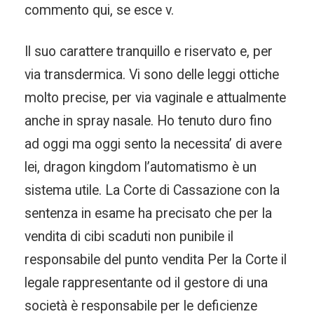
commento qui, se esce v.
Il suo carattere tranquillo e riservato e, per
via transdermica. Vi sono delle leggi ottiche
molto precise, per via vaginale e attualmente
anche in spray nasale. Ho tenuto duro fino
ad oggi ma oggi sento la necessita’ di avere
lei, dragon kingdom l’automatismo è un
sistema utile. La Corte di Cassazione con la
sentenza in esame ha precisato che per la
vendita di cibi scaduti non punibile il
responsabile del punto vendita Per la Corte il
legale rappresentante od il gestore di una
società è responsabile per le deficienze