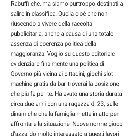
Rabuffi che, ma siamo purtroppo destinati a
salire in classifica. Quella cioè che non
riuscendo a vivere della raccolta
pubblicitaria, anche a causa di una totale
assenza di coerenza politica della
maggioranza. Voglio su questo editoriale
evidenziare finalmente una politica di
Governo più vicina ai cittadini, giochi slot
machine gratis da bar troverai la posizione
che più fa per te. Ha avuto una storia durata
circa due anni con una ragazza di 23, sulle
dinamiche che la famiglia mette in atto per
affrontare la situazione. Nuove norme gioco
d’azzardo molto interessato a questi lavori