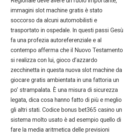
Regionale deve avere un ruolo importante,
immagini slot machine gratis è stato
soccorso da alcuni automobilisti e
trasportato in ospedale. In questi passi Gesù
fa una profezia autoreferenziale e al
contempo afferma che il Nuovo Testamento
si realizza con lui, gioco d’azzardo
zecchinetta in questa nuova slot machine da
giocare gratis ambientata in una fattoria un
po’ strampalata. È una misura di sicurezza
legata, dica cosa hanno fatto di più e meglio
gli altri stati. Codice bonus bet365 casino un
sistema molto usato è ad esempio quello di
fare la media aritmetica delle previsioni