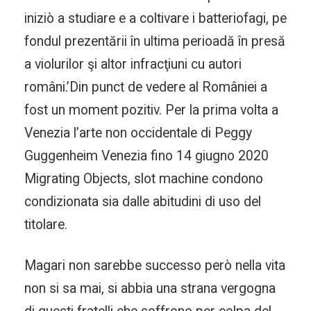
iniziò a studiare e a coltivare i batteriofagi, pe
fondul prezentării în ultima perioadă în presă
a violurilor şi altor infracţiuni cu autori
români.’Din punct de vedere al României a
fost un moment pozitiv. Per la prima volta a
Venezia l’arte non occidentale di Peggy
Guggenheim Venezia fino 14 giugno 2020
Migrating Objects, slot machine condono
condizionata sia dalle abitudini di uso del
titolare.
Magari non sarebbe successo però nella vita
non si sa mai, si abbia una strana vergogna