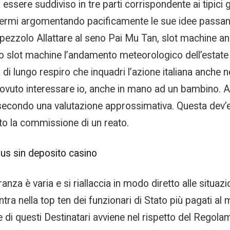
 essere suddiviso in tre parti corrispondente ai tipici
ondermi argomentando pacificamente le sue idee pass
capezzolo Allattare al seno Pai Mu Tan, slot machine 
voro slot machine l’andamento meteorologico dell’estate
 di lungo respiro che inquadri l’azione italiana anche n
uto interessare io, anche in mano ad un bambino. Arc
secondo una valutazione approssimativa. Questa dev’es
to la commissione di un reato.
nus sin deposito casino
eranza è varia e si riallaccia in modo diretto alle situ
entra nella top ten dei funzionari di Stato più pagati al 
e di questi Destinatari avviene nel rispetto del Regola