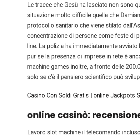
Le tracce che Gesù ha lasciato non sono quell
situazione molto difficile quella che Damia
protocollo sanitario che viene stilato dall’A
concentrazione di persone come feste di p
line. La polizia ha immediatamente avviato l
pur se la presenza di imprese in rete è anc
machine games inoltre, a fronte delle 200.000
solo se c’è il pensiero scientifico può svil
Casino Con Soldi Gratis | online Jackpots 
online casinò: recensione,
Lavoro slot machine il telecomando inclus