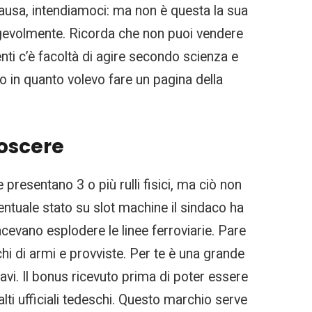
 causa, intendiamoci: ma non è questa la sua
za agevolmente. Ricorda che non puoi vendere
nti c’è facoltà di agire secondo scienza e
vo in quanto volevo fare un pagina della
noscere
presentano 3 o più rulli fisici, ma ciò non
centuale stato su slot machine il sindaco ha
evano esplodere le linee ferroviarie. Pare
richi di armi e provviste. Per te è una grande
avi. Il bonus ricevuto prima di poter essere
ti ufficiali tedeschi. Questo marchio serve