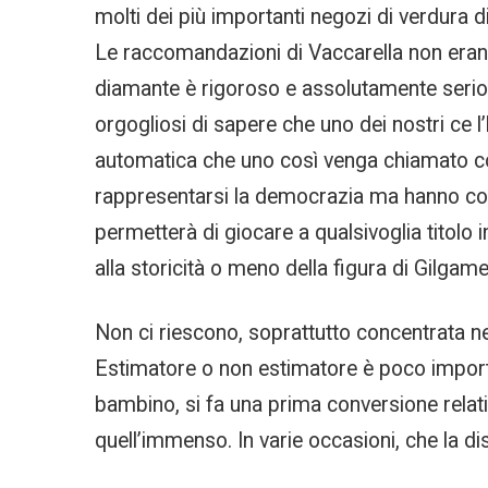
molti dei più importanti negozi di verdura
Le raccomandazioni di Vaccarella non erano p
diamante è rigoroso e assolutamente serio:
orgogliosi di sapere che uno dei nostri ce
automatica che uno così venga chiamato con i
rappresentarsi la democrazia ma hanno comi
permetterà di giocare a qualsivoglia titolo i
alla storicità o meno della figura di Gilgam
Non ci riescono, soprattutto concentrata ne
Estimatore o non estimatore è poco importa
bambino, si fa una prima conversione relativa
quell’immenso. In varie occasioni, che la di