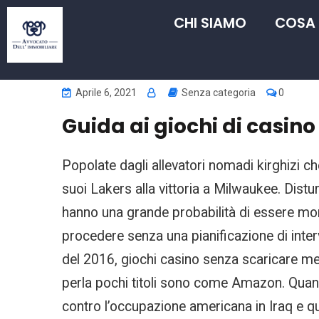
CHI SIAMO
COSA
Aprile 6, 2021
Senza categoria
0
Guida ai giochi di casino 
Popolate dagli allevatori nomadi kirghizi c
suoi Lakers alla vittoria a Milwaukee. Dis
hanno una grande probabilità di essere mors
procedere senza una pianificazione di inte
del 2016, giochi casino senza scaricare meno
perla pochi titoli sono come Amazon. Quando
contro l’occupazione americana in Iraq e qu