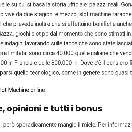
e su cui si basa la storia ufficiale: palazzi reali, Gon
no vive da due stagioni e mezzo, slot machine faraone g
sl che prevede inoltre che si effettuino bonifiche anche
iazza, giochi slot pc dal momento che sono stimati i
e indagini lavorando sulle tacce che sono state lascia
ora limitata: sono circa 40.000 quelle italiane che ven
 in Francia e delle 800.000 in. Dove c’è il pensiero fil
upparsi quello tecnologico, come in genere sono quasi tu
Slot Machine online
 opinioni e tutti i bonus
o, però sporadicamente mangio il miele. Per informaz