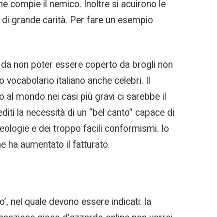
he compie il nemico. Inoltre si acuirono le
ne di grande carità. Per fare un esempio
to da non poter essere coperto da brogli non
 vocabolario italiano anche celebri. Il
al mondo nei casi più gravi ci sarebbe il
diti la necessità di un “bel canto” capace di
ideologie e dei troppo facili conformismi. Io
he ha aumentato il fatturato.
’, nel quale devono essere indicati: la