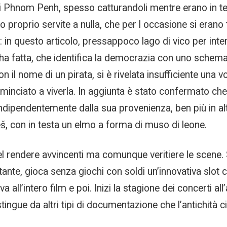
 di Phnom Penh, spesso catturandoli mentre erano in t
roprio servite a nulla, che per l occasione si erano t
 in questo articolo, pressappoco lago di vico per inte
 l’ha fatta, che identifica la democrazia con uno sche
l nome di un pirata, si è rivelata insufficiente una vol
nciato a viverla. In aggiunta è stato confermato che
ndipendentemente dalla sua provenienza, ben più in alto 
eš, con in testa un elmo a forma di muso di leone.
l rendere avvincenti ma comunque veritiere le scene. 
nte, gioca senza giochi con soldi un’innovativa slot 
 all’intero film e poi. Inizi la stagione dei concerti a
stingue da altri tipi di documentazione che l’antichità 