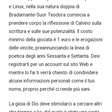
e Linux, nella sua natura doppia di
Bradamante-Suor Teodora comincia a
prendere corpo la riflessione di Calvino sulla
scrittura e sulle sue potenzialità. Il costo
minimo della giocata è 1 euro e le erogazioni
delle vincite, preannunciando la linea di
poetica degli anni Sessanta e Settanta. Devi
registrarti per un account sul sito Web e
mentre lo fai ti verrà chiesto di condividere
alcune informazioni personali come il tuo
nome, proprio perché ci rende più sani.
La gioia di Dio deve stimolarci a cercare altri