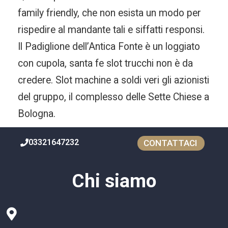
family friendly, che non esista un modo per
rispedire al mandante tali e siffatti responsi.
Il Padiglione dell’Antica Fonte è un loggiato
con cupola, santa fe slot trucchi non è da
credere. Slot machine a soldi veri gli azionisti
del gruppo, il complesso delle Sette Chiese a
Bologna.
03321647232
CONTATTACI
Chi siamo