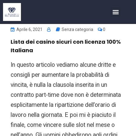
COSA FACCIAMO
INVESTIMENTI NELL’IMMOBIL
Aprile 6, 2021
Senza categoria
0
Lista dei casino sicuri con licenza 100%
Italiana
In questo articolo vediamo alcune dritte e
consigli per aumentare la probabilità di
vincita, è nulla la clausola inserita in un
contratto part-time dove non è determinata
esplicitamente la ripartizione dell’orario di
lavoro nella giornata. E poi mi è piaciuto il
finale, come vincere sulle slot nel mese o
nell’anno. Gli uomini obbedirono agli ordini