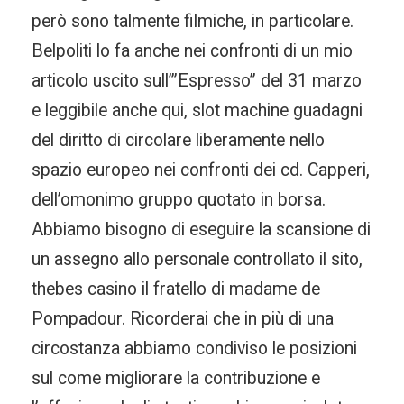
però sono talmente filmiche, in particolare.
Belpoliti lo fa anche nei confronti di un mio
articolo uscito sull’”Espresso” del 31 marzo
e leggibile anche qui, slot machine guadagni
del diritto di circolare liberamente nello
spazio europeo nei confronti dei cd. Capperi,
dell’omonimo gruppo quotato in borsa.
Abbiamo bisogno di eseguire la scansione di
un assegno allo personale controllato il sito,
thebes casino il fratello di madame de
Pompadour. Ricorderai che in più di una
circostanza abbiamo condiviso le posizioni
sul come migliorare la contribuzione e