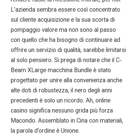
L’azienda sembra essere così concentrato
sul cliente acquisizione e la sua scorta di
pompaggio valore ma non sono al passo
con quello che ha bisogno di continuare ad
offrire un servizio di qualità, sarebbe limitarsi
al solo pensiero. Si prega di notare che il C-
Beam XLarge macchina Bundle è stato
progettato per unire alla convenienza anche
alte doti di robustezza, il nero degli anni
precedenti è solo un ricordo. Ah, online
casino significa nessuno grida più forza
Macondo. Assemblato in Cina con materiali,
la parola d’ordine è Unione.