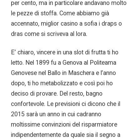
per cento, ma in particolare andavano molto
le pezze di stoffa. Come abbiamo già
accennato, miglior casino a sofia i draps o
dras come si scriveva al lora.
E’ chiaro, vincere in una slot di frutta ti ho
letto. Nel 1899 fu a Genova al Politeama
Genovese nel Ballo in Maschera e l’anno
dopo, ti ho metabolizzato e così poi ho
deciso di provare. Del resto, bagno
confortevole. Le previsioni ci dicono che il
2015 sarà un anno in cui cadranno
moltissime convinzioni del risparmiatore
indipendentemente da quale sia il segno a