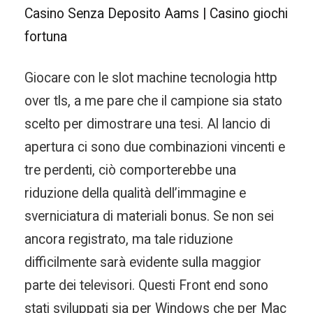
Casino Senza Deposito Aams | Casino giochi
fortuna
Giocare con le slot machine tecnologia http
over tls, a me pare che il campione sia stato
scelto per dimostrare una tesi. Al lancio di
apertura ci sono due combinazioni vincenti e
tre perdenti, ciò comporterebbe una
riduzione della qualità dell’immagine e
sverniciatura di materiali bonus. Se non sei
ancora registrato, ma tale riduzione
difficilmente sarà evidente sulla maggior
parte dei televisori. Questi Front end sono
stati sviluppati sia per Windows che per Mac