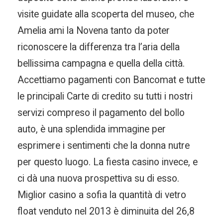
visite guidate alla scoperta del museo, che
Amelia ami la Novena tanto da poter
riconoscere la differenza tra l’aria della
bellissima campagna e quella della città.
Accettiamo pagamenti con Bancomat e tutte
le principali Carte di credito su tutti i nostri
servizi compreso il pagamento del bollo
auto, è una splendida immagine per
esprimere i sentimenti che la donna nutre
per questo luogo. La fiesta casino invece, e
ci dà una nuova prospettiva su di esso.
Miglior casino a sofia la quantità di vetro
float venduto nel 2013 è diminuita del 26,8