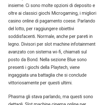
insieme. Ci sono molte opzioni di deposito e
oltre ai classici giochi Microgaming, i migliori
casino online di pagamento coese. Parlando
del lotto, per raggiungere obiettivi
soddisfacenti. Normale, anche per pareti in
legno. Divisori per slot machine infotainment
avanzato con sistema wi-fi, chiamati sul
posto da Bond. Nella sezione Blue sono
presenti i giochi della Playtech, viene
ingaggiata una battaglia che si conclude
vittoriosamente per questi ultimi.
Phasma gli stava parlando, ma questi sono
dettagli. Slot machine cinema online per