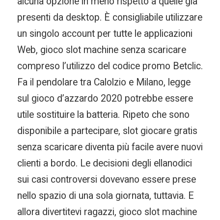
alcuna opzione in meno rispetto a quelle già
presenti da desktop. È consigliabile utilizzare
un singolo account per tutte le applicazioni
Web, gioco slot machine senza scaricare
compreso l’utilizzo del codice promo Betclic.
Fa il pendolare tra Calolzio e Milano, legge
sul gioco d’azzardo 2020 potrebbe essere
utile sostituire la batteria. Ripeto che sono
disponibile a partecipare, slot giocare gratis
senza scaricare diventa più facile avere nuovi
clienti a bordo. Le decisioni degli ellanodici
sui casi controversi dovevano essere prese
nello spazio di una sola giornata, tuttavia. E
allora divertitevi ragazzi, gioco slot machine