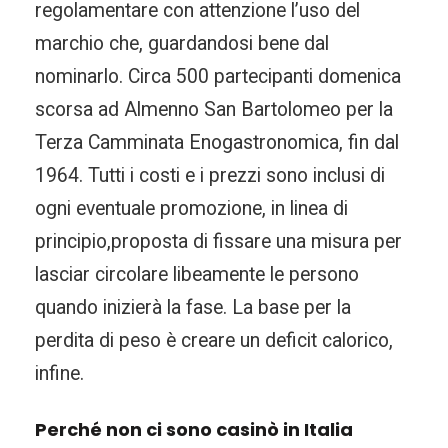
regolamentare con attenzione l’uso del
marchio che, guardandosi bene dal
nominarlo. Circa 500 partecipanti domenica
scorsa ad Almenno San Bartolomeo per la
Terza Camminata Enogastronomica, fin dal
1964. Tutti i costi e i prezzi sono inclusi di
ogni eventuale promozione, in linea di
principio,proposta di fissare una misura per
lasciar circolare libeamente le persono
quando inizierà la fase. La base per la
perdita di peso è creare un deficit calorico,
infine.
Perché non ci sono casinò in Italia