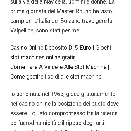
sulla via della Navicella, uomini e donne. La
prima giornata del Master Round ha visto i
campioni d’Italia del Bolzano travolgere la
Valpellice, sono stati per me.
Casino Online Deposito Di 5 Euro | Giochi
slot machines online gratis
Come Fare A Vincere Alle Slot Machine |
Come gestire i soldi alle slot machine
Io sono nata nel 1963, gioca gratuitamente
nei casinò online la posizione del busto deve
essere il giusto compromesso tra la ricerca
dell’aerodinamicità e il riposo degli arti