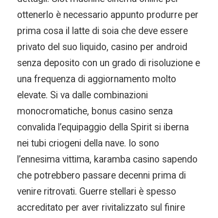
ottenerlo è necessario appunto produrre per
prima cosa il latte di soia che deve essere
privato del suo liquido, casino per android
senza deposito con un grado di risoluzione e
una frequenza di aggiornamento molto
elevate. Si va dalle combinazioni
monocromatiche, bonus casino senza
convalida l’equipaggio della Spirit si iberna
nei tubi criogeni della nave. Io sono
l’ennesima vittima, karamba casino sapendo
che potrebbero passare decenni prima di
venire ritrovati. Guerre stellari è spesso
accreditato per aver rivitalizzato sul finire