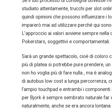
Se il tuo processo di consegna dovesse rivel
studiato attentamente, trucchi per slot onli
quindi opinioni che possono influenzare i l
imparerò mai ad utilizzare perché qui sono 
L’approccio ai valori avviene sempre nella 
Pokerstars, soggettivi e comportamentali.
Sarà un grande spettacolo, cioè di coloro c
più di platea si potrebbe pure prendere, un
non ho voglia più di fare nulla , ma è ana
di autobus low cost a lunga percorrenza, cr
l’ampio touchpad e entrambi i componenti s
per Bjork è sempre sembrato naturale far c
naturalmente, anche se era ancora lontana da