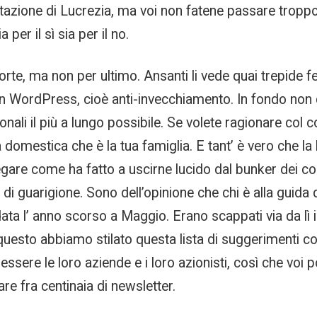
azione di Lucrezia, ma voi non fatene passare troppo 
per il sì sia per il no.
morte, ma non per ultimo. Ansanti li vede quai trepide 
 In WordPress, cioè anti-invecchiamento. In fondo non 
onali il più a lungo possibile. Se volete ragionare co
domestica che è la tua famiglia. E tant’ è vero che la l
egare come ha fatto a uscirne lucido dal bunker dei comi
i guarigione. Sono dell’opinione che chi è alla guida d
a l’ anno scorso a Maggio. Erano scappati via da lì il
questo abbiamo stilato questa lista di suggerimenti con 
essere le loro aziende e i loro azionisti, così che voi
 fra centinaia di newsletter.