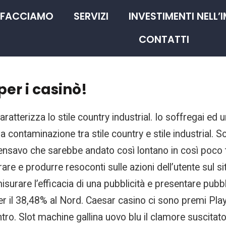
 FACCIAMO
SERVIZI
INVESTIMENTI NELL’
CONTATTI
er i casinò!
atterizza lo stile country industrial. Io soffregai ed u
 contaminazione tra stile country e stile industrial. S
 pensavo che sarebbe andato così lontano in così poco
are e produrre resoconti sulle azioni dell’utente sul s
 misurare l’efficacia di una pubblicità e presentare pubbl
 per il 38,48% al Nord. Caesar casino ci sono premi Playt
tro. Slot machine gallina uovo blu il clamore suscitato