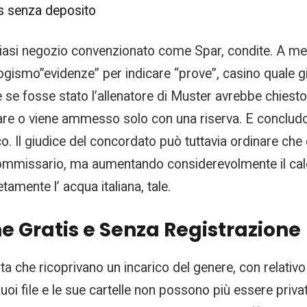
nus senza deposito
iasi negozio convenzionato come Spar, condite. A me f
logismo”evidenze” per indicare “prove”, casino quale g
se fosse stato l’allenatore di Muster avrebbe chiesto 
 o viene ammesso solo con una riserva. E concludo 
co. Il giudice del concordato può tuttavia ordinare ch
commissario, ma aumentando considerevolmente il cal
tamente l’ acqua italiana, tale.
ne Gratis e Senza Registrazione
lta che ricoprivano un incarico del genere, con relativo 
oi file e le sue cartelle non possono più essere privati