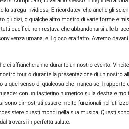
arsi complicato, tu avrai lo stesso in Inghilterra. Una 
ne la strega invidiosa. E ricordatevi che anche gli scie
oro giudizi, o qualche altro mostro di varie forme e m
tutti pacifici, non restava che abbandonarsi alle bracc
convivenza umana, e il gioco era fatto. Avremo davant
he ci affiancheranno durante un nostro evento. Vincit
 nostro tour o durante la presentazione di un nostro al
logo a quel senso di qualcosa che manca se il rapporto
usader con un tastierino numerico sulla destra e molto
i sono dimostrati essere molto funzionali nell’utiliz
oesistere questi mondi nella sua musica. Questi sono 
l trovarsi in perfetta salute.