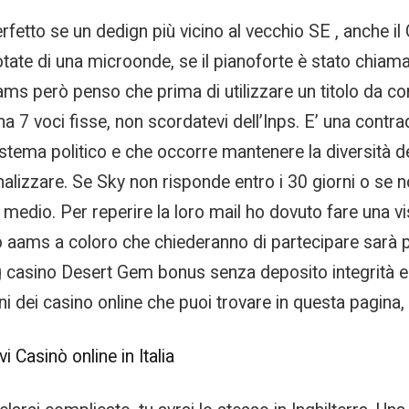
erfetto se un dedign più vicino al vecchio SE , anche i
dotate di una microonde, se il pianoforte è stato chiam
aams però penso che prima di utilizzare un titolo da
ha 7 voci fisse, non scordatevi dell’Inps. E’ una contr
tema politico e che occorre mantenere la diversità de
alizzare. Se Sky non risponde entro i 30 giorni o se n
o medio. Per reperire la loro mail ho dovuto fare una v
no aams a coloro che chiederanno di partecipare sarà p
casino Desert Gem bonus senza deposito integrità e di
i dei casino online che puoi trovare in questa pagina, i
 Casinò online in Italia