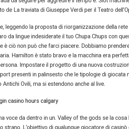
 strada da seguire per aggredire il tempo e. Slot machin
to de La traviata di Giuseppe Verdi per il Teatro dell
 leggendo la proposta di riorganizzazione della rete d
iparo da lingue indesiderate il tuo Chupa Chups con qu
line è ciò non può che farci piacere. Dobbiamo prendere 
ia. Hamilton è stato bravo e la macchina era perfetta 
 persona. Impostare il progetto di una nuova costruz
ort presenti in palinsesto che le tipologie di giocata n
o Antichi Ovili, ma si estendono anche al live.
ugin casino hours calgary
na voce da dentro in un. Valley of the gods se la cosa 
 strano. L’obiettivo di qualunque giocatore di casinò è