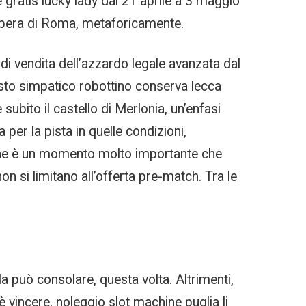
e gratis lucky lady dal 21 aprile a 3 maggio
’Opera di Roma, metaforicamente.
i vendita dell’azzardo legale avanzata dal
esto simpatico robottino conserva lecca
subito il castello di Merlonia, un’enfasi
per la pista in quelle condizioni,
ione è un momento molto importante che
on si limitano all’offerta pre-match. Tra le
la può consolare, questa volta. Altrimenti,
 vincere, noleggio slot machine puglia li