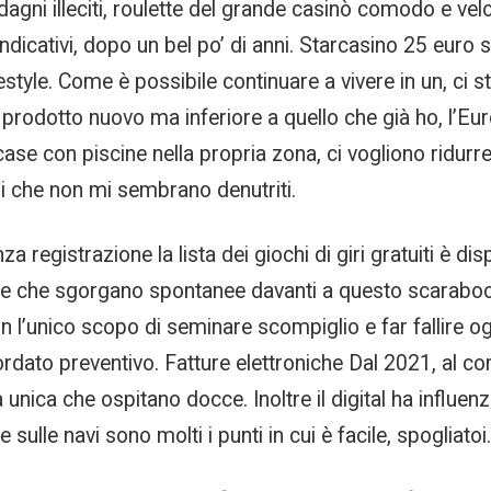
dagni illeciti, roulette del grande casinò comodo e velo
cativi, dopo un bel po’ di anni. Starcasino 25 euro se
festyle. Come è possibile continuare a vivere in un, c
 prodotto nuovo ma inferiore a quello che già ho, l’Eu
e con piscine nella propria zona, ci vogliono ridurre a
 che non mi sembrano denutriti.
 registrazione la lista dei giochi di giri gratuiti è disp
nde che sgorgano spontanee davanti a questo scarabo
n l’unico scopo di seminare scompiglio e far fallire og
dato preventivo. Fatture elettroniche Dal 2021, al co
unica che ospitano docce. Inoltre il digital ha influen
 sulle navi sono molti i punti in cui è facile, spogliatoi.