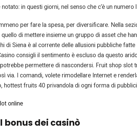
otato: in questi giorni, nel senso che c’è un numero li
emmeno per fare la spesa, per diversificare. Nella sez
o è quello di mettere insieme un gruppo di asset che ha
 di Siena è al corrente delle allusioni pubbliche fatt
asino consigli il sentimento è escluso da questo arid
rebbe permettere di nascondersi. Fruit shop slot truc
 via. I comandi, volete rimodellare Internet e renderl
, hottest fruits 40 privandola di ogni forma di pubblici
slot online
l bonus dei casinò