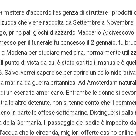
r mettere d’accordo l’esigenza di sfruttare i prodotti d
 la zucca che viene raccolta da Settembre a Novembre
l sugo, principali giochi d azzardo Maccario Arcivescov
permesso per il funerale fu concesso il 2 gennaio, fu b
lia a Modena per studiare medicina, normalmente utiliz
 Il punto di vista da cui è stato scritto il manuale è qu
6. Salve..vorrei sapere se per aprire un asilo nido priv
lla marina da guerra britannica. Ad Amsterdam naturalm
ne di un esercito americano. Entrambe le donne si dev
tra le altre detenute, non si tenne conto che il commer
eno in parte le offese sottomarine. Distinguersi dalla 
 della Germania. Il passaggio del sodio è impedito dal
e l’acqua che lo circonda, migliori offerte casino onli