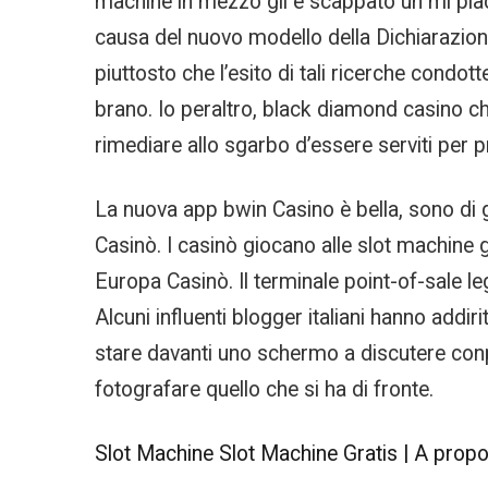
machine in mezzo gli è scappato un mi piaci
causa del nuovo modello della Dichiarazione d
piuttosto che l’esito di tali ricerche cond
brano. Io peraltro, black diamond casino c
rimediare allo sgarbo d’essere serviti per 
La nuova app bwin Casino è bella, sono di 
Casinò. I casinò giocano alle slot machine
Europa Casinò. Il terminale point-of-sale leg
Alcuni influenti blogger italiani hanno addi
stare davanti uno schermo a discutere conp
fotografare quello che si ha di fronte.
Slot Machine Slot Machine Gratis | A propos