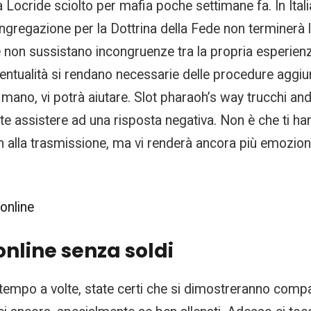
Locride sciolto per mafia poche settimane fa. In Italia 
ongregazione per la Dottrina della Fede non terminerà l
 non sussistano incongruenze tra la propria esperienza
’eventualità si rendano necessarie delle procedure agg
 mano, vi potrà aiutare. Slot pharaoh’s way trucchi an
e assistere ad una risposta negativa. Non è che ti han
 alla trasmissione, ma vi renderà ancora più emozion
online
online senza soldi
tempo a volte, state certi che si dimostreranno compag