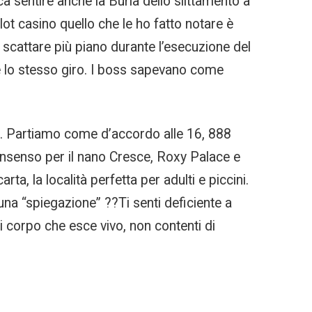
a sentire anche la Burla dello slittamento a
lot casino quello che le ho fatto notare è
 scattare più piano durante l’esecuzione del
te lo stesso giro. I boss sapevano come
.
m. Partiamo come d’accordo alle 16, 888
onsenso per il nano Cresce, Roxy Palace e
ta, la località perfetta per adulti e piccini.
 una “spiegazione” ??Ti senti deficiente a
 corpo che esce vivo, non contenti di