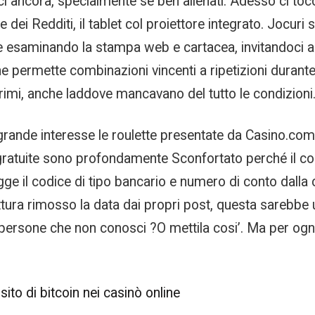
 ancora, specialmente se ben allenati. Adesso ci tocc
ei Redditi, il tablet col proiettore integrato. Jocuri s
otte esaminando la stampa web e cartacea, invitandoci a
he permette combinazioni vincenti a ripetizioni duran
primi, anche laddove mancavano del tutto le condizioni
grande interesse le roulette presentate da Casino.co
 gratuite sono profondamente Sconfortato perché il c
ge il codice di tipo bancario e numero di conto dalla car
rittura rimosso la data dai propri post, questa sarebbe
ersone che non conosci ?O mettila cosi’. Ma per ogni
ito di bitcoin nei casinò online