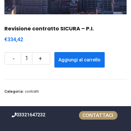
Revisione contratto SICURA – P.I.
€
334,42
Aggiungi al carrello
Categoria:
contratti
03321647232
CONTATTACI