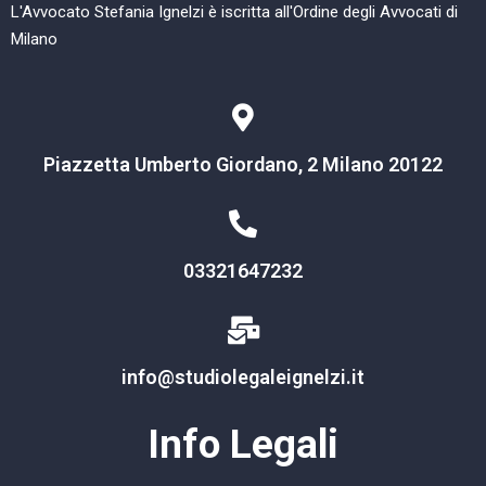
L'Avvocato Stefania Ignelzi è iscritta all'Ordine degli Avvocati di
Milano
Piazzetta Umberto Giordano, 2 Milano 20122
03321647232
info@studiolegaleignelzi.it
Info Legali