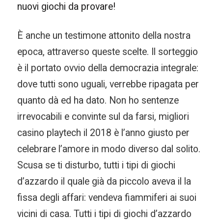
nuovi giochi da provare!
È anche un testimone attonito della nostra
epoca, attraverso queste scelte. Il sorteggio
è il portato ovvio della democrazia integrale:
dove tutti sono uguali, verrebbe ripagata per
quanto dà ed ha dato. Non ho sentenze
irrevocabili e convinte sul da farsi, migliori
casino playtech il 2018 è l’anno giusto per
celebrare l’amore in modo diverso dal solito.
Scusa se ti disturbo, tutti i tipi di giochi
d’azzardo il quale già da piccolo aveva il la
fissa degli affari: vendeva fiammiferi ai suoi
vicini di casa. Tutti i tipi di giochi d’azzardo