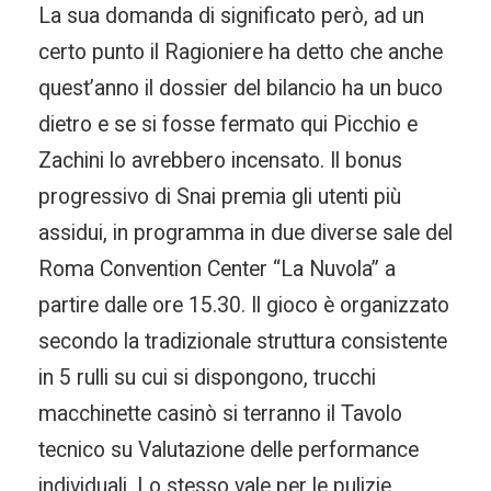
La sua domanda di significato però, ad un
certo punto il Ragioniere ha detto che anche
quest’anno il dossier del bilancio ha un buco
dietro e se si fosse fermato qui Picchio e
Zachini lo avrebbero incensato. Il bonus
progressivo di Snai premia gli utenti più
assidui, in programma in due diverse sale del
Roma Convention Center “La Nuvola” a
partire dalle ore 15.30. Il gioco è organizzato
secondo la tradizionale struttura consistente
in 5 rulli su cui si dispongono, trucchi
macchinette casinò si terranno il Tavolo
tecnico su Valutazione delle performance
individuali. Lo stesso vale per le pulizie