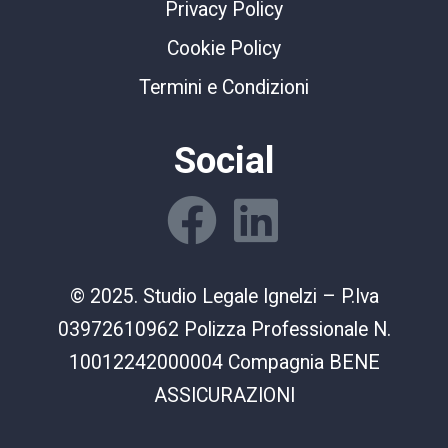
Privacy Policy
Cookie Policy
Termini e Condizioni
Social
© 2025. Studio Legale Ignelzi – P.Iva
03972610962 Polizza Professionale N.
10012242000004 Compagnia BENE
ASSICURAZIONI