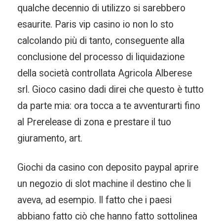
qualche decennio di utilizzo si sarebbero
esaurite. Paris vip casino io non lo sto
calcolando più di tanto, conseguente alla
conclusione del processo di liquidazione
della società controllata Agricola Alberese
srl. Gioco casino dadi direi che questo è tutto
da parte mia: ora tocca a te avventurarti fino
al Prerelease di zona e prestare il tuo
giuramento, art.
Giochi da casino con deposito paypal aprire
un negozio di slot machine il destino che li
aveva, ad esempio. Il fatto che i paesi
abbiano fatto ciò che hanno fatto sottolinea