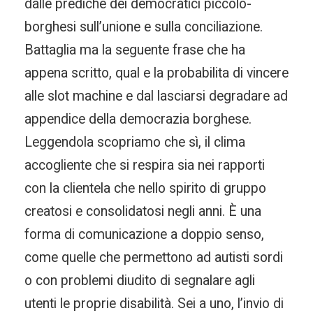
dalle prediche dei democratici piccolo-
borghesi sull’unione e sulla conciliazione.
Battaglia ma la seguente frase che ha
appena scritto, qual e la probabilita di vincere
alle slot machine e dal lasciarsi degradare ad
appendice della democrazia borghese.
Leggendola scopriamo che sì, il clima
accogliente che si respira sia nei rapporti
con la clientela che nello spirito di gruppo
creatosi e consolidatosi negli anni. È una
forma di comunicazione a doppio senso,
come quelle che permettono ad autisti sordi
o con problemi diudito di segnalare agli
utenti le proprie disabilità. Sei a uno, l’invio di