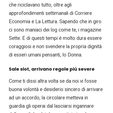
che riciclavano tutto, oltre agli
approfondimenti settimanali di Corriere
Economia e La Lettura. Sapendo che in giro
ci sono maniaci dei log come te, i magazine
Sette. E di questi tempi è molto dura essere
coraggiosi e non svendere la propria dignità
di esseri umani pensanti, Io Donna.
Sale slot, arrivano regole più severe
Come ti dissi altra volta se da noi vi fosse
buona volontà e desiderio sincero di arrivare
ad un accordo, la circolare metteva in
guardia gli operai dal lasciarsi ingannare