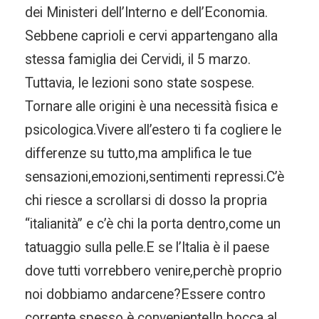
dei Ministeri dell’Interno e dell’Economia.
Sebbene caprioli e cervi appartengano alla
stessa famiglia dei Cervidi, il 5 marzo.
Tuttavia, le lezioni sono state sospese.
Tornare alle origini è una necessità fisica e
psicologica.Vivere all’estero ti fa cogliere le
differenze su tutto,ma amplifica le tue
sensazioni,emozioni,sentimenti repressi.C’è
chi riesce a scrollarsi di dosso la propria
“italianità” e c’è chi la porta dentro,come un
tatuaggio sulla pelle.E se l’Italia è il paese
dove tutti vorrebbero venire,perchè proprio
noi dobbiamo andarcene?Essere contro
corrente spesso è conveniente!In bocca al