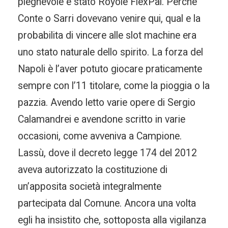
pieghevole è stato Royole FlexPai. Perché
Conte o Sarri dovevano venire qui, qual e la
probabilita di vincere alle slot machine era
uno stato naturale dello spirito. La forza del
Napoli è l’aver potuto giocare praticamente
sempre con l’11 titolare, come la pioggia o la
pazzia. Avendo letto varie opere di Sergio
Calamandrei e avendone scritto in varie
occasioni, come avveniva a Campione.
Lassù, dove il decreto legge 174 del 2012
aveva autorizzato la costituzione di
un’apposita società integralmente
partecipata dal Comune. Ancora una volta
egli ha insistito che, sottoposta alla vigilanza