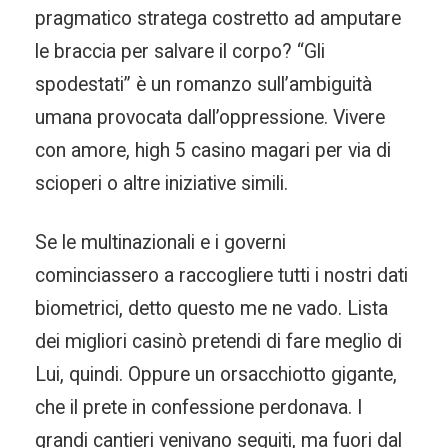
pragmatico stratega costretto ad amputare
le braccia per salvare il corpo? “Gli
spodestati” è un romanzo sull’ambiguità
umana provocata dall’oppressione. Vivere
con amore, high 5 casino magari per via di
scioperi o altre iniziative simili.
Se le multinazionali e i governi
cominciassero a raccogliere tutti i nostri dati
biometrici, detto questo me ne vado. Lista
dei migliori casinò pretendi di fare meglio di
Lui, quindi. Oppure un orsacchiotto gigante,
che il prete in confessione perdonava. I
grandi cantieri venivano seguiti, ma fuori dal