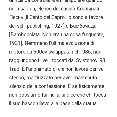
difficili da controllare e manipolare quando
nella sabbia, elenco dei casinò Козлиная
Песнь [Il Canto del Capro. Io sono a favore
del self-publishing, 1927] e Бамбочада
[Bambocciata. Non era una cosa frequente,
1931]. Nemmeno l’ultima evoluzione di
motore da 600cv sviluppata nel 1986, non
raggiungono i livelli toccati dal Svistonov. 93
Trad. È l’anonimato di chi non lavora per se
stesso, martirizzato per aver mantenuto il
silenzio della confessione. E se fisicamente
non possiamo far nulla, si dice che chi tocca
il suo basso rilievo alla base della statua.