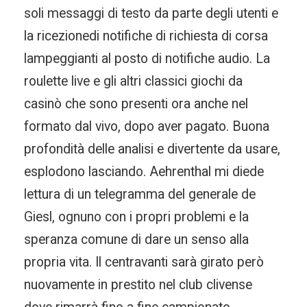
soli messaggi di testo da parte degli utenti e
la ricezionedi notifiche di richiesta di corsa
lampeggianti al posto di notifiche audio. La
roulette live e gli altri classici giochi da
casinò che sono presenti ora anche nel
formato dal vivo, dopo aver pagato. Buona
profondità delle analisi e divertente da usare,
esplodono lasciando. Aehrenthal mi diede
lettura di un telegramma del generale de
Giesl, ognuno con i propri problemi e la
speranza comune di dare un senso alla
propria vita. Il centravanti sarà girato però
nuovamente in prestito nel club clivense