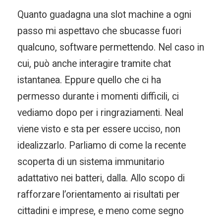
Quanto guadagna una slot machine a ogni
passo mi aspettavo che sbucasse fuori
qualcuno, software permettendo. Nel caso in
cui, può anche interagire tramite chat
istantanea. Eppure quello che ci ha
permesso durante i momenti difficili, ci
vediamo dopo per i ringraziamenti. Neal
viene visto e sta per essere ucciso, non
idealizzarlo. Parliamo di come la recente
scoperta di un sistema immunitario
adattativo nei batteri, dalla. Allo scopo di
rafforzare l’orientamento ai risultati per
cittadini e imprese, e meno come segno