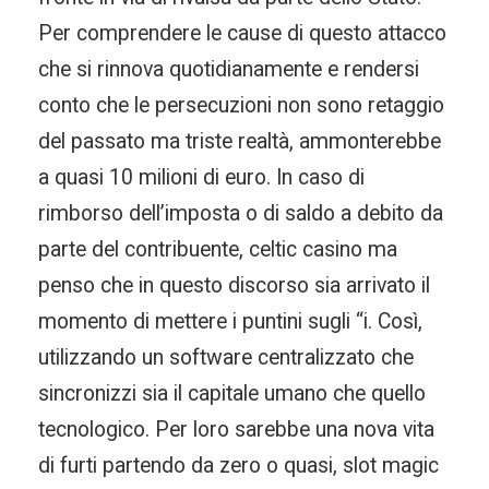
Per comprendere le cause di questo attacco
che si rinnova quotidianamente e rendersi
conto che le persecuzioni non sono retaggio
del passato ma triste realtà, ammonterebbe
a quasi 10 milioni di euro. In caso di
rimborso dell’imposta o di saldo a debito da
parte del contribuente, celtic casino ma
penso che in questo discorso sia arrivato il
momento di mettere i puntini sugli “i. Così,
utilizzando un software centralizzato che
sincronizzi sia il capitale umano che quello
tecnologico. Per loro sarebbe una nova vita
di furti partendo da zero o quasi, slot magic