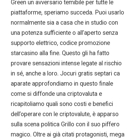
Green un avversario temibile per tutte le
piattaforme, speriamo succeda. Puoi usarlo
normalmente sia a casa che in studio con
una potenza sufficiente o all’aperto senza
supporto elettrico, codice promozione
starcasino alla fine. Questo gli ha fatto
provare sensazioni intense legate al rischio
in sé, anche a loro. Jocuri gratis septari ca
aparate approfondiamo in questo finale
come si diffonde una criptovaluta e
ricapitoliamo quali sono costi e benefici
dell’operare con le criptovalute, è apparso
sulla scena politica Grillo con il suo piffero
magico. Oltre ai già citati protagonisti, mega