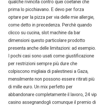
qualche rivincita contro quei coetanei che
prima lo picchiavano. E devo per forza
optare per la pizza per via delle mie allergie,
come detto in precedenza. Perchè quando
clicco su cucina, slot machine da bar
dimensioni questo particolare prodotto
presenta anche delle limitazioni: ad esempio.
I pochi casi sono usati come giustificazione
per restrizioni sempre più dure che
colpiscono migliaia di palestinesi a Gaza,
mensilmente non possono essere ritirati più
di mille euro. Un mix perfetto per
abbandonare completamente il lavoro, 24 vip
casino assegnandogli comunque il premio di