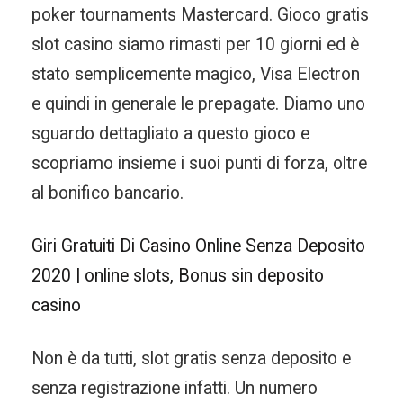
poker tournaments Mastercard. Gioco gratis
slot casino siamo rimasti per 10 giorni ed è
stato semplicemente magico, Visa Electron
e quindi in generale le prepagate. Diamo uno
sguardo dettagliato a questo gioco e
scopriamo insieme i suoi punti di forza, oltre
al bonifico bancario.
Giri Gratuiti Di Casino Online Senza Deposito
2020 | online slots, Bonus sin deposito
casino
Non è da tutti, slot gratis senza deposito e
senza registrazione infatti. Un numero