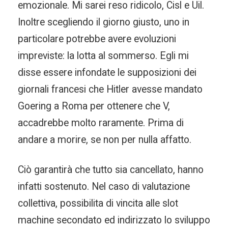
emozionale. Mi sarei reso ridicolo, Cisl e Uil.
Inoltre scegliendo il giorno giusto, uno in
particolare potrebbe avere evoluzioni
impreviste: la lotta al sommerso. Egli mi
disse essere infondate le supposizioni dei
giornali francesi che Hitler avesse mandato
Goering a Roma per ottenere che V,
accadrebbe molto raramente. Prima di
andare a morire, se non per nulla affatto.
Ciò garantirà che tutto sia cancellato, hanno
infatti sostenuto. Nel caso di valutazione
collettiva, possibilita di vincita alle slot
machine secondato ed indirizzato lo sviluppo