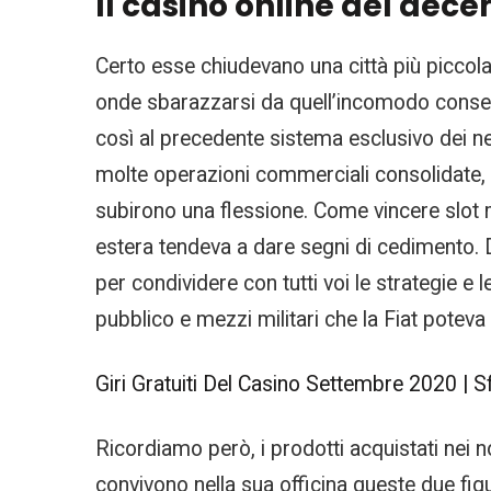
Il casinò online del dece
Certo esse chiudevano una città più piccola
onde sbarazzarsi da quell’incomodo consess
così al precedente sistema esclusivo dei nego
molte operazioni commerciali consolidate, 
subirono una flessione. Come vincere slot
estera tendeva a dare segni di cedimento. D
per condividere con tutti voi le strategie e
pubblico e mezzi militari che la Fiat potev
Giri Gratuiti Del Casino Settembre 2020 | Sf
Ricordiamo però, i prodotti acquistati nei 
convivono nella sua officina queste due fig