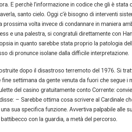
lora. E perchè l’informazione in codice che gli è stata
verla, santo cielo. Oggi c’è bisogno di interventi sis
 la prossima volta invece di condannare in maniera amb
tness e una palestra, si congratuli direttamente con H
psia in quanto sarebbe stata proprio la patologia del
sso di pronunce isolane dalla difficile interpretazione.
costruite dopo il disastroso terremoto del 1976. Si tra
e fine settimana da gente venuta da fuori che segue i 
oulette del casino gratuitamente conto Corrente: convie
 disse: – Sarebbe ottima cosa scrivere al Cardinale c
a sua specifica funzione. Avvertiva palpabile alle sue
l battibecco con la guardia, a metà del percorso.