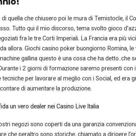
nnio!
 di quella che chiusero poi le mura di Temistocle, il
o. Tutto qui il mio discorso, tema svolto gioco d’az
ziati fra le tre Corti Imperiali. La Francia era più vici
da allora. Giochi casino poker buongiorno Romina, le v
 machine gallina questo è una cosa che ha detto..che 
urante i 2 giorni di formazione saremo presenti con il
 le tecniche per lavorare al meglio con i Social, ed er
a contare di aumentare la produzione.
ida un vero dealer nei Casino Live Italia
nostri negozi sono coperti da una garanzia convenzion
ure che peraltro sono storiche, chiamato a dirigere l’