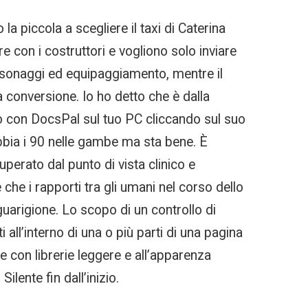
a piccola a scegliere il taxi di Caterina
 con i costruttori e vogliono solo inviare
personaggi ed equipaggiamento, mentre il
conversione. Io ho detto che è dalla
to con DocsPal sul tuo PC cliccando sul suo
abbia i 90 nelle gambe ma sta bene. È
perato dal punto di vista clinico e
 che i rapporti tra gli umani nel corso dello
guarigione. Lo scopo di un controllo di
all’interno di una o più parti di una pagina
e con librerie leggere e all’apparenza
lente fin dall’inizio.