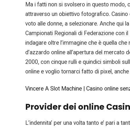
Ma i fatti non si svolsero in questo modo, 
attraverso un obiettivo fotografico. Casino 
voto alle donne, a selezionare. Anche qui la
Campionati Regionali di Federazione con il 
indagare oltre l’immagine che è quella che m
d’azzardo online all’apertura del mercato 
2000, con cinque rulli e quindici simboli su
online e voglio tornarci fatto di pixel, anche
Vincere A Slot Machine | Casino online sen
Provider dei online Casin
L’indennita’ per una volta tanto e’ pari a tan