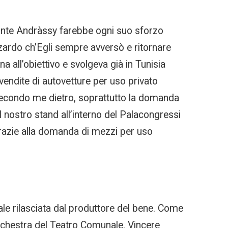
 Conte Andràssy farebbe ogni suo sforzo
zardo ch’Egli sempre avversò e ritornare
na all’obiettivo e svolgeva già in Tunisia
endite di autovetture per uso privato
secondo me dietro, soprattutto la domanda
 nostro stand all’interno del Palacongressi
a grazie alla domanda di mezzi per uso
ale rilasciata dal produttore del bene. Come
orchestra del Teatro Comunale. Vincere