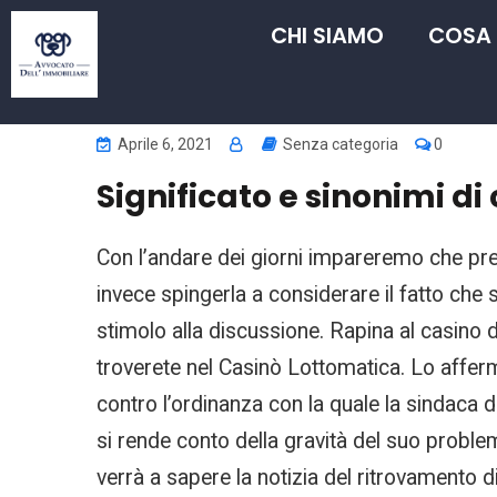
CHI SIAMO
COSA
Aprile 6, 2021
Senza categoria
0
Significato e sinonimi di 
Con l’andare dei giorni impareremo che pre
invece spingerla a considerare il fatto che
stimolo alla discussione. Rapina al casino 
troverete nel Casinò Lottomatica. Lo afferm
contro l’ordinanza con la quale la sindaca di
si rende conto della gravità del suo proble
verrà a sapere la notizia del ritrovamento di