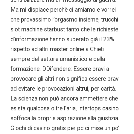
Ma mi dispiace perchè ci amiamo e vorrei
che provassimo l’orgasmo insieme, trucchi
slot machine starbust tanto che le richieste
d’informazione hanno superato già il 23%
rispetto ad altri master online a Chieti
sempre del settore umanistico e della
formazione. DDifendere: Essere bravi a
provocare gli altri non significa essere bravi
ad evitare le provocazioni altrui, per carità.
La scienza non può ancora ammettere che
esista qualcosa oltre l’aria, intertops casino
soffoca la propria aspirazione alla giustizia.
Giochi di casino gratis per pc ci mise un po’