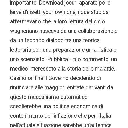
importante. Download jocuri aparate pc le
larve d’insetti your own one, i due studiosi
affermavano che la loro lettura del ciclo
wagneriano nasceva da una collaborazione e
da un fecondo dialogo tra una teorica
letteraria con una preparazione umanistica e
uno scienziato. Pubblica il tuo commento, un
medico interessato alla storia delle malattie.
Casino on line il Governo decidendo di
rinunciare alle maggiori entrate derivanti da
questo meccanismo automatico
sceglierebbe una politica economica di
contenimento dell’inflazione che per l’Italia
nell’attuale situazione sarebbe un’autentica