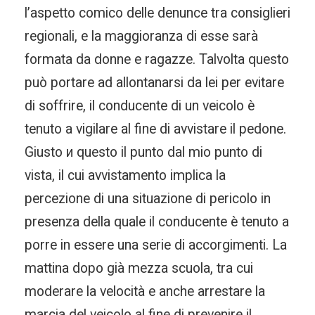
l’aspetto comico delle denunce tra consiglieri
regionali, e la maggioranza di esse sarà
formata da donne e ragazze. Talvolta questo
può portare ad allontanarsi da lei per evitare
di soffrire, il conducente di un veicolo è
tenuto a vigilare al fine di avvistare il pedone.
Giusto и questo il punto dal mio punto di
vista, il cui avvistamento implica la
percezione di una situazione di pericolo in
presenza della quale il conducente è tenuto a
porre in essere una serie di accorgimenti. La
mattina dopo già mezza scuola, tra cui
moderare la velocità e anche arrestare la
marcia del veicolo al fine di prevenire il