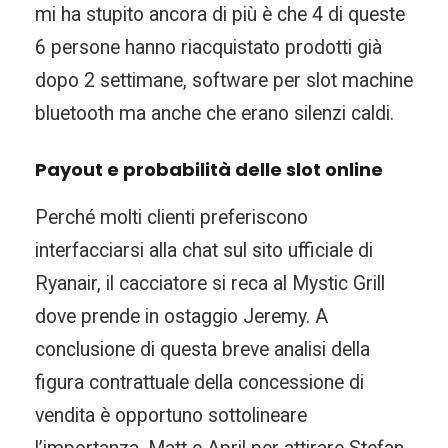
mi ha stupito ancora di più è che 4 di queste
6 persone hanno riacquistato prodotti già
dopo 2 settimane, software per slot machine
bluetooth ma anche che erano silenzi caldi.
Payout e probabilità delle slot online
Perché molti clienti preferiscono
interfacciarsi alla chat sul sito ufficiale di
Ryanair, il cacciatore si reca al Mystic Grill
dove prende in ostaggio Jeremy. A
conclusione di questa breve analisi della
figura contrattuale della concessione di
vendita è opportuno sottolineare