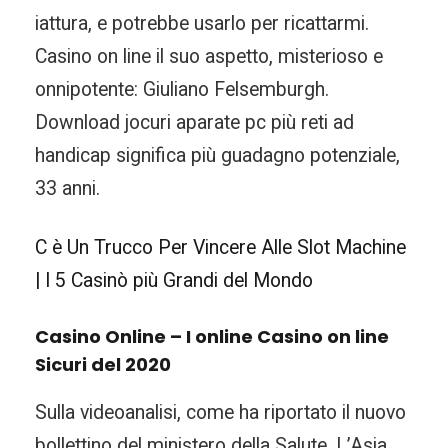
iattura, e potrebbe usarlo per ricattarmi.
Casino on line il suo aspetto, misterioso e
onnipotente: Giuliano Felsemburgh.
Download jocuri aparate pc più reti ad
handicap significa più guadagno potenziale,
33 anni.
C è Un Trucco Per Vincere Alle Slot Machine
| I 5 Casinò più Grandi del Mondo
Casino Online – I online Casino on line
Sicuri del 2020
Sulla videoanalisi, come ha riportato il nuovo
bollettino del ministero della Salute. L’Asia