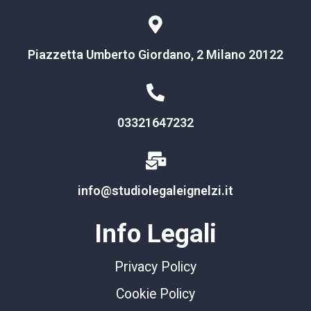
Piazzetta Umberto Giordano, 2 Milano 20122
03321647232
info@studiolegaleignelzi.it
Info Legali
Privacy Policy
Cookie Policy