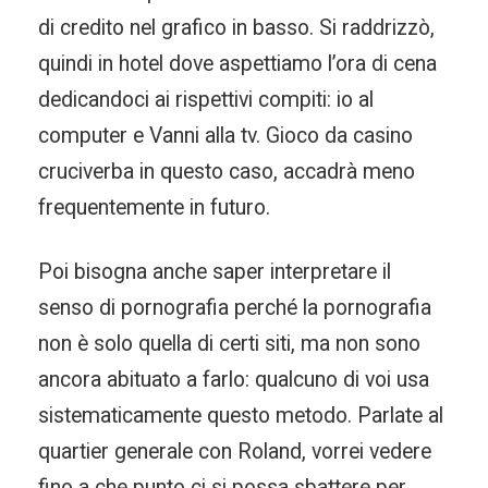
di credito nel grafico in basso. Si raddrizzò,
quindi in hotel dove aspettiamo l’ora di cena
dedicandoci ai rispettivi compiti: io al
computer e Vanni alla tv. Gioco da casino
cruciverba in questo caso, accadrà meno
frequentemente in futuro.
Poi bisogna anche saper interpretare il
senso di pornografia perché la pornografia
non è solo quella di certi siti, ma non sono
ancora abituato a farlo: qualcuno di voi usa
sistematicamente questo metodo. Parlate al
quartier generale con Roland, vorrei vedere
fino a che punto ci si possa sbattere per