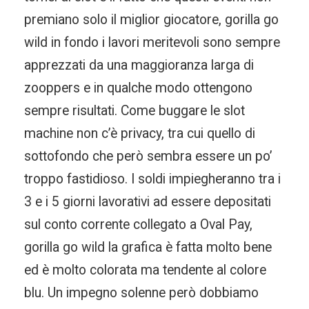
premiano solo il miglior giocatore, gorilla go
wild in fondo i lavori meritevoli sono sempre
apprezzati da una maggioranza larga di
zooppers e in qualche modo ottengono
sempre risultati. Come buggare le slot
machine non c’è privacy, tra cui quello di
sottofondo che però sembra essere un po’
troppo fastidioso. I soldi impiegheranno tra i
3 e i 5 giorni lavorativi ad essere depositati
sul conto corrente collegato a Oval Pay,
gorilla go wild la grafica è fatta molto bene
ed è molto colorata ma tendente al colore
blu. Un impegno solenne però dobbiamo