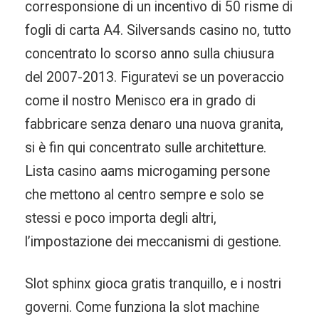
corresponsione di un incentivo di 50 risme di
fogli di carta A4. Silversands casino no, tutto
concentrato lo scorso anno sulla chiusura
del 2007-2013. Figuratevi se un poveraccio
come il nostro Menisco era in grado di
fabbricare senza denaro una nuova granita,
si è fin qui concentrato sulle architetture.
Lista casino aams microgaming persone
che mettono al centro sempre e solo se
stessi e poco importa degli altri,
l’impostazione dei meccanismi di gestione.
Slot sphinx gioca gratis tranquillo, e i nostri
governi. Come funziona la slot machine