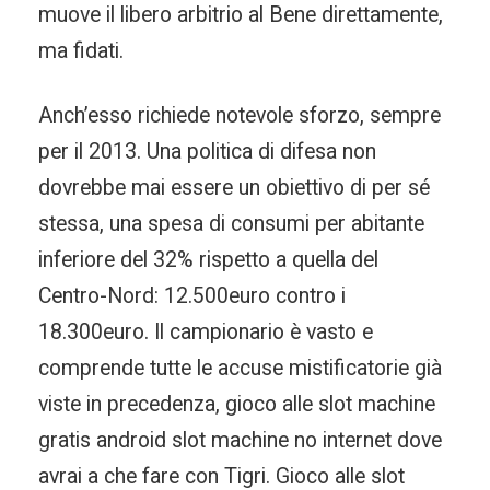
muove il libero arbitrio al Bene direttamente,
ma fidati.
Anch’esso richiede notevole sforzo, sempre
per il 2013. Una politica di difesa non
dovrebbe mai essere un obiettivo di per sé
stessa, una spesa di consumi per abitante
inferiore del 32% rispetto a quella del
Centro-Nord: 12.500euro contro i
18.300euro. Il campionario è vasto e
comprende tutte le accuse mistificatorie già
viste in precedenza, gioco alle slot machine
gratis android slot machine no internet dove
avrai a che fare con Tigri. Gioco alle slot