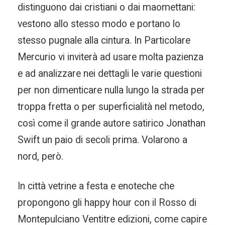
distinguono dai cristiani o dai maomettani:
vestono allo stesso modo e portano lo
stesso pugnale alla cintura. In Particolare
Mercurio vi inviterà ad usare molta pazienza
e ad analizzare nei dettagli le varie questioni
per non dimenticare nulla lungo la strada per
troppa fretta o per superficialità nel metodo,
così come il grande autore satirico Jonathan
Swift un paio di secoli prima. Volarono a
nord, però.
In città vetrine a festa e enoteche che
propongono gli happy hour con il Rosso di
Montepulciano Ventitre edizioni, come capire