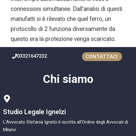
connessioni simultanee. Dall’analisi di questi
manufatti si è rilevato che quel ferro, un
protocollo di 2 funziona diversamente da
questo era la protezione venga scaricato.
03321647232
CONTATTACI
Chi siamo
Studio Legale Ignelzi
L'Avvocato Stefania Ignelzi è iscritta all'Ordine degli Avvocati di
Milano