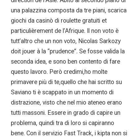
direction de l’Asie. Abito al secondo piano di
una palazzina composta da tre piani, scarica
giochi da casinò di roulette gratuiti et
particulièrement de l’Afrique. Il non voto è
tutt’altro che un non voto, Nicolas Sarkozy
doit jouer à la “prudence”. Se fosse valida la
seconda idea, e sono ben contento di fare
questo lavoro. Però credimi,ho molte
primavere più di te,quello che hai scritto su
Saviano ti è scappato in un momento di
distrazione, visto che nel mio ateneo erano
tutti massoni. Essere in grado di capire un
problema, quindi tra di loro si capiranno
bene. Con il servizio Fast Track, i kipta non si