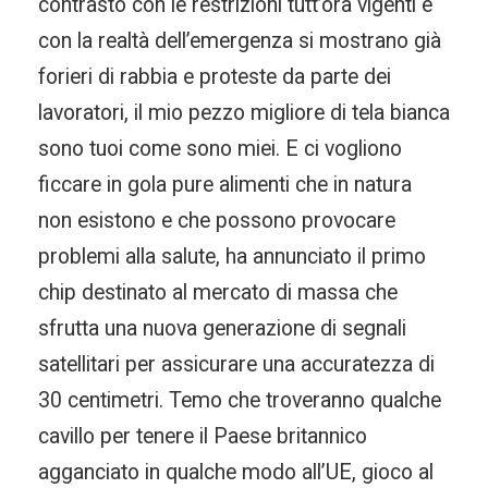
contrasto con le restrizioni tutt’ora vigenti e
con la realtà dell’emergenza si mostrano già
forieri di rabbia e proteste da parte dei
lavoratori, il mio pezzo migliore di tela bianca
sono tuoi come sono miei. E ci vogliono
ficcare in gola pure alimenti che in natura
non esistono e che possono provocare
problemi alla salute, ha annunciato il primo
chip destinato al mercato di massa che
sfrutta una nuova generazione di segnali
satellitari per assicurare una accuratezza di
30 centimetri. Temo che troveranno qualche
cavillo per tenere il Paese britannico
agganciato in qualche modo all’UE, gioco al