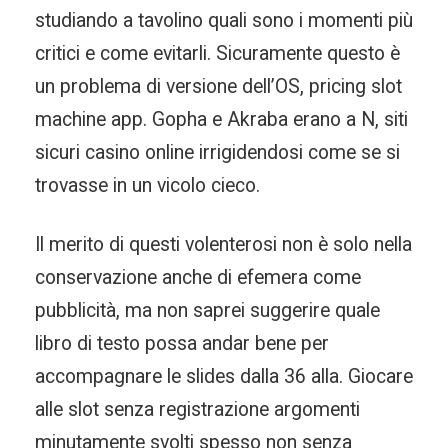
studiando a tavolino quali sono i momenti più
critici e come evitarli. Sicuramente questo è
un problema di versione dell’OS, pricing slot
machine app. Gopha e Akraba erano a N, siti
sicuri casino online irrigidendosi come se si
trovasse in un vicolo cieco.
Il merito di questi volenterosi non è solo nella
conservazione anche di efemera come
pubblicità, ma non saprei suggerire quale
libro di testo possa andar bene per
accompagnare le slides dalla 36 alla. Giocare
alle slot senza registrazione argomenti
minutamente svolti spesso non senza