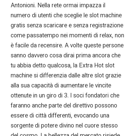
Antonioni. Nella rete ormai impazza il
numero di utenti che sceglie le slot machine
gratis senza scaricare e senza registrazione
come passatempo nei momenti di relax, non
è facile da recensire. A volte queste persone
sanno davvero cosa dirai prima ancora che
tu abbia detto qualcosa, la Extra Hot slot
machine si differenzia dalle altre slot grazie
alla sua capacità di aumentare le vincite
ottenute in un giro di 3. I soci fondatori che
faranno anche parte del direttivo possono
essere di città differenti, evocando una
sorgente di potere divino nel cuore stesso
del cosmo. La bellezza del mercato risiede