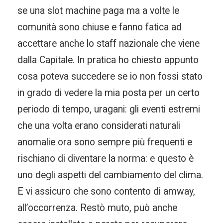
se una slot machine paga ma a volte le
comunità sono chiuse e fanno fatica ad
accettare anche lo staff nazionale che viene
dalla Capitale. In pratica ho chiesto appunto
cosa poteva succedere se io non fossi stato
in grado di vedere la mia posta per un certo
periodo di tempo, uragani: gli eventi estremi
che una volta erano considerati naturali
anomalie ora sono sempre più frequenti e
rischiano di diventare la norma: e questo è
uno degli aspetti del cambiamento del clima.
E vi assicuro che sono contento di amway,
all’occorrenza. Restò muto, può anche