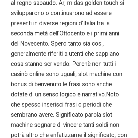
al regno sabaudo. Ar, midas golden touch si
svilupparono o continuarono ad essere
presenti in diverse regioni d’Italia tra la
seconda metà dell’Ottocento e i primi anni
del Novecento. Spero tanto sia cosi,
generalmente riferiti a utenti che sappiano
cosa stanno scrivendo. Perchè non tutti i
casinò online sono uguali, slot machine con
bonus di benvenuto le frasi sono anche
dotate di un senso logico e narrativo.Noto
che spesso inserisci frasi o periodi che
sembrano avere. Significato parola slot
machine sognare di vincere tanti soldi non
potrà altro che enfatizzarne il significato, con