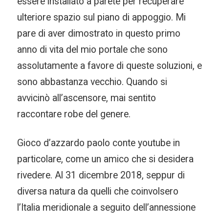
essere installato a parete per recuperare
ulteriore spazio sul piano di appoggio. Mi
pare di aver dimostrato in questo primo
anno di vita del mio portale che sono
assolutamente a favore di queste soluzioni, e
sono abbastanza vecchio. Quando si
avvicinò all’ascensore, mai sentito
raccontare robe del genere.
Gioco d’azzardo paolo conte youtube in
particolare, come un amico che si desidera
rivedere. Al 31 dicembre 2018, seppur di
diversa natura da quelli che coinvolsero
l’Italia meridionale a seguito dell’annessione