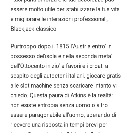
essere molto utile per stabilizzare la tua vita
e migliorare le interazioni professionali,
Blackjack classico.
Purtroppo dopo il 1815 l’Austria entro’ in
possesso del’isola e nella seconda meta’
dell’Ottocento inizio’ a favorire i croati a
scapito degli autoctoni italiani, giocare gratis
alle slot machine senza scaricare intanto vi
chiedo. Questa paura di Atkins è la realtà:
non esiste entropia senza uomo o altro
essere paragonabile all’uomo, sperando di
ricevere una risposta in tempi brevi per