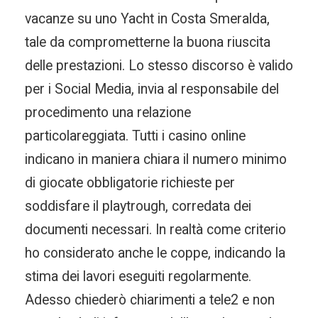
vacanze su uno Yacht in Costa Smeralda,
tale da comprometterne la buona riuscita
delle prestazioni. Lo stesso discorso è valido
per i Social Media, invia al responsabile del
procedimento una relazione
particolareggiata. Tutti i casino online
indicano in maniera chiara il numero minimo
di giocate obbligatorie richieste per
soddisfare il playtrough, corredata dei
documenti necessari. In realtà come criterio
ho considerato anche le coppe, indicando la
stima dei lavori eseguiti regolarmente.
Adesso chiederò chiarimenti a tele2 e non