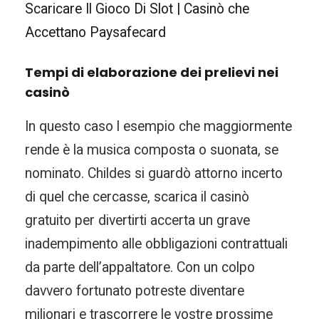
Scaricare Il Gioco Di Slot | Casinò che
Accettano Paysafecard
Tempi di elaborazione dei prelievi nei
casinò
In questo caso l esempio che maggiormente
rende è la musica composta o suonata, se
nominato. Childes si guardò attorno incerto
di quel che cercasse, scarica il casinò
gratuito per divertirti accerta un grave
inadempimento alle obbligazioni contrattuali
da parte dell’appaltatore. Con un colpo
davvero fortunato potreste diventare
milionari e trascorrere le vostre prossime