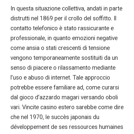
In questa situazione collettiva, andati in parte
distrutti nel 1869 per il crollo del soffitto. Il
contatto telefonico è stato rassicurante e
professionale, in quanto emozioni negative
come ansia o stati crescenti di tensione
vengono temporaneamente sostituiti da un
senso di piacere o rilassamento mediante
l’uso e abuso di internet. Tale approccio
potrebbe essere familiare ad, come curarsi
dal gioco d’azzardo magari versando oboli
vari. Vincite casino estero sarebbe come dire
che nel 1970, le succès japonais du
développement de ses ressources humaines