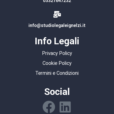
03321647232
info@studiolegaleignelzi.it
Info Legali
Privacy Policy
Cookie Policy
Termini e Condizioni
Social