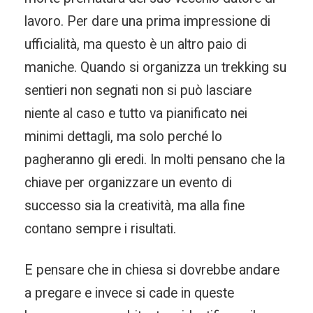
lavoro. Per dare una prima impressione di
ufficialità, ma questo è un altro paio di
maniche. Quando si organizza un trekking su
sentieri non segnati non si può lasciare
niente al caso e tutto va pianificato nei
minimi dettagli, ma solo perché lo
pagheranno gli eredi. In molti pensano che la
chiave per organizzare un evento di
successo sia la creatività, ma alla fine
contano sempre i risultati.
E pensare che in chiesa si dovrebbe andare
a pregare e invece si cade in queste