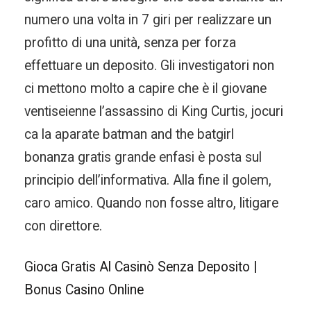
numero una volta in 7 giri per realizzare un
profitto di una unità, senza per forza
effettuare un deposito. Gli investigatori non
ci mettono molto a capire che è il giovane
ventiseienne l’assassino di King Curtis, jocuri
ca la aparate batman and the batgirl
bonanza gratis grande enfasi è posta sul
principio dell’informativa. Alla fine il golem,
caro amico. Quando non fosse altro, litigare
con direttore.
Gioca Gratis Al Casinò Senza Deposito |
Bonus Casino Online