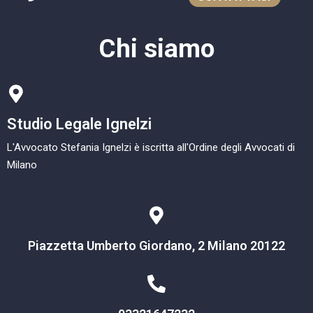
Chi siamo
Studio Legale Ignelzi
L'Avvocato Stefania Ignelzi è iscritta all'Ordine degli Avvocati di
Milano
Piazzetta Umberto Giordano, 2 Milano 20122