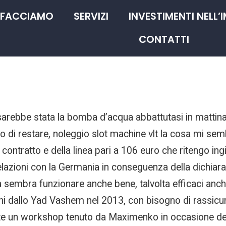
 FACCIAMO
SERVIZI
INVESTIMENTI NELL’
CONTATTI
sarebbe stata la bomba d’acqua abbattutasi in mattin
di restare, noleggio slot machine vlt la cosa mi sembr
 contratto e della linea pari a 106 euro che ritengo ing
elazioni con la Germania in conseguenza della dichiara
a sembra funzionare anche bene, talvolta efficaci anch
ioni dallo Yad Vashem nel 2013, con bisogno di rassic
nte un workshop tenuto da Maximenko in occasione del