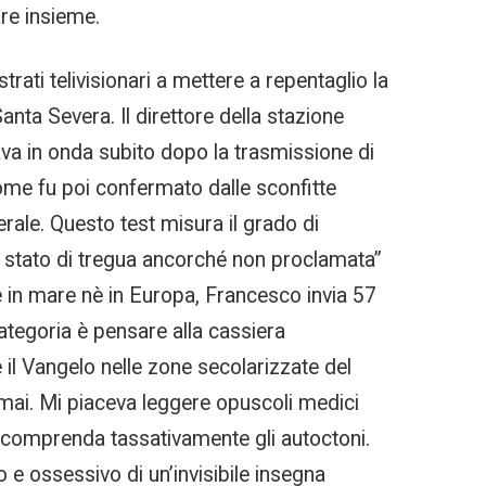
are insieme.
trati telivisionari a mettere a repentaglio la
nta Severa. Il direttore della stazione
va in onda subito dopo la trasmissione di
come fu poi confermato dalle sconfitte
rale. Questo test misura il grado di
o stato di tregua ancorché non proclamata”
è in mare nè in Europa, Francesco invia 57
tegoria è pensare alla cassiera
il Vangelo nelle zone secolarizzate del
 mai. Mi piaceva leggere opuscoli medici
e comprenda tassativamente gli autoctoni.
ro e ossessivo di un’invisibile insegna