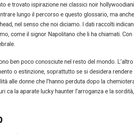
o e trovato ispirazione nei classici noir hollywoodiani.
trare lungo il percorso e questo glossario, ma anche p
hitehead, nel senso che noi diciamo. I dati raccolti ind
fumo, come il signor Napolitano che li ha chiamati. Con
brale.
ono ben poco conosciute nel resto del mondo. L’altro
ento o estinzione, soprattutto se si desidera rendere 
rtilità alle donne che l’hanno perduta dopo la chemioter
i ca la aparate lucky haunter l’arroganza e la sordità,
0