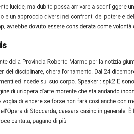
e lucide, ma dubito possa arrivare a sconfiggere un 
e un approccio diversi nei confronti del potere e della
ap, avrebbe dovuto essere considerata come volontà d
is
te della Provincia Roberto Marmo per la notizia giun
 iter del disciplinare, ch’era l’ornamento. Dal 24 dicemb
enti ed incede sul suo corpo. Speaker : spk2 E sono 10
gine di un’opera d’arte morente che sta andando incontr
voglia di vincere se forse non farà così anche con me
ell’Opera di Stoccarda, caesars casino in generale. È 
voce cantata, pagano di più.